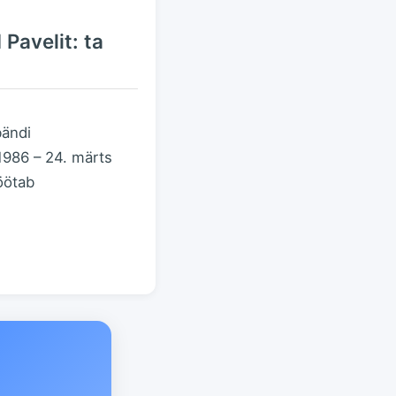
Pavelit: ta
bändi
1986 – 24. märts
töötab