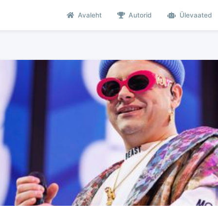
Avaleht
Autorid
Ülevaated