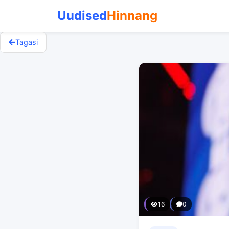
Uudised
Hinnang
Tagasi
16
0