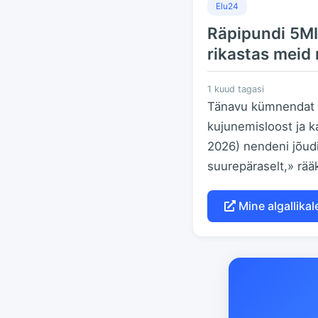
Elu24
Räpipundi 5MI
rikastas meid 
1 kuud tagasi
Tänavu kümnendat t
kujunemisloost ja k
2026) nendeni jõudis
suurepäraselt,» rääk
Mine algallikal