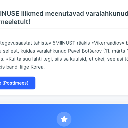
INUSE liikmed meenutavad varalahkunud 
meeletult!
egevusaastat tähistav 5MIINUST rääkis «Vikerraadios» 
a sellest, kuidas varalahkunud Pavel Botšarov (11. märts 
. «Kui ta suu lahti tegi, siis sa kuulsid, et okei, see asi 
is bändi liige Korea.
e (Postimees)