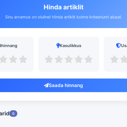
Hinda artiklit
Sinu arvamus on oluline! Hinda artiklit kolme kriteeriumi alusel.
dhinnang
Kasulikkus
Us
Saada hinnang
rid
0