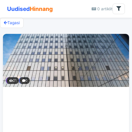
Uudised
Hinnang
0 artiklit
Tagasi
21
0