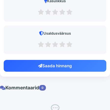
Kasulikkus
Usaldusväärsus
Saada hinnang
Kommentaarid
0