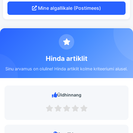
Mine algallikale (Postimees)
Hinda artiklit
Sinu arvamus on oluline! Hinda artiklit kolme kriteeriumi alusel.
Üldhinnang