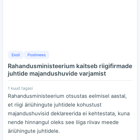
Eesti
Postimees
Rahandusministeerium kaitseb riigifirmade
juhtide majandushuvide varjamist
1 kuud tagasi
Rahandusministeerium otsustas eelmisel aastal,
et riigi äriühingute juhtidele kohustust
majandushuvisid deklareerida ei kehtestata, kuna
nende hinnangul oleks see liiga riivav meede
äriühingute juhtidele.