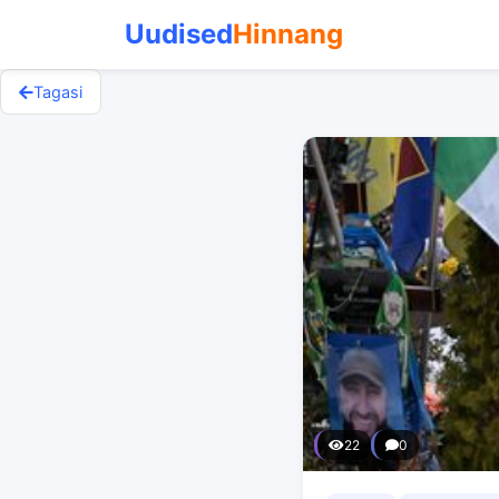
Uudised
Hinnang
Tagasi
22
0