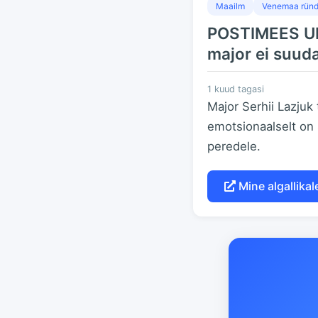
Maailm
Venemaa ründ
POSTIMEES UKR
major ei suuda
1 kuud tagasi
Major Serhii Lazjuk
emotsionaalselt on 
peredele.
Mine algallikal