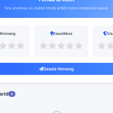
Sinu arvamus on oluline! Hinda artiklit kolme kriteeriumi alusel.
dhinnang
Kasulikkus
Us
Saada hinnang
rid
0