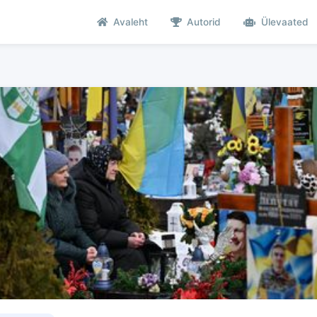
Avaleht
Autorid
Ülevaated