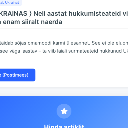
ab Ukrainat
AINAS ⟩ Neli aastat hukkumisteateid vi
 enam siiralt naerda
 täidab sõjas omamoodi karmi ülesannet. See ei ole eluoht
see väga laastav – ta viib laiali surmateateid hukkunud U
e (Postimees)
Hinda artiklit