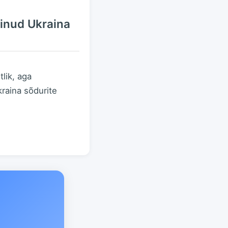
inud Ukraina
lik, aga
kraina sõdurite