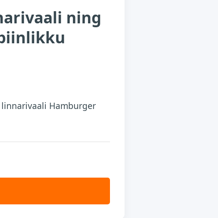
narivaali ning
piinlikku
s linnarivaali Hamburger