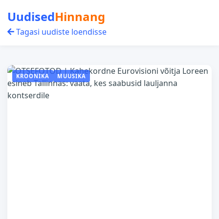
Uudised
Hinnang
Tagasi uudiste loendisse
KROONIKA
MUUSIKA