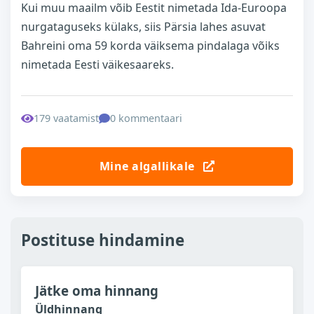
Kui muu maailm võib Eestit nimetada Ida-Euroopa
nurgataguseks külaks, siis Pärsia lahes asuvat
Bahreini oma 59 korda väiksema pindalaga võiks
nimetada Eesti väikesaareks.
179 vaatamist
0 kommentaari
Mine algallikale
Postituse hindamine
Jätke oma hinnang
Üldhinnang