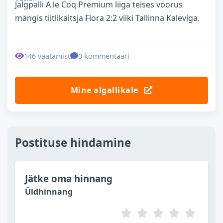
Jalgpalli A le Coq Premium liiga teises voorus
mängis tiitlikaitsja Flora 2:2 viiki Tallinna Kaleviga.
146 vaatamist
0 kommentaari
Mine algallikale
Postituse hindamine
Jätke oma hinnang
Üldhinnang