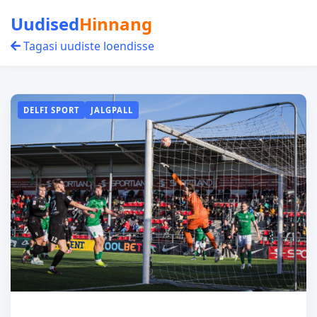
Uudised
Hinnang
Tagasi uudiste loendisse
DELFI SPORT
JALGPALL