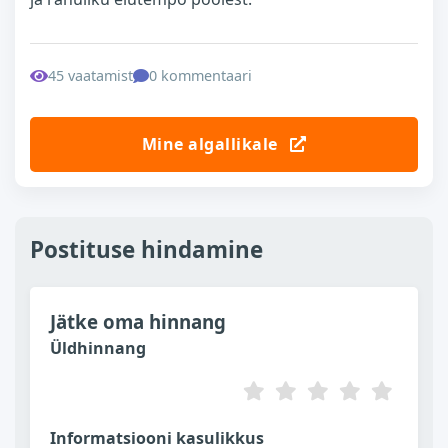
45 vaatamist
0 kommentaari
Mine algallikale
Postituse hindamine
Jätke oma hinnang
Üldhinnang
Informatsiooni kasulikkus