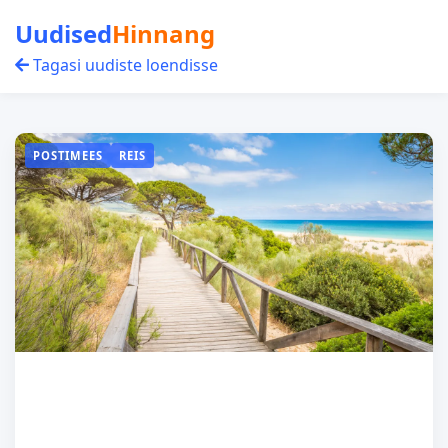
Uudised
Hinnang
Tagasi uudiste loendisse
POSTIMEES
REIS