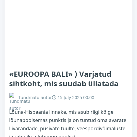
«EUROOPA BALI» ⟩ Varjatud
sihtkoht, mis suudab üllatada
Tundmatu autor
15 July 2025 00:00
Lõuna-Hispaania linnake, mis asub riigi kõige
lõunapoolsemas punktis ja on tuntud oma avarate
liivarandade, püsivate tuulte, veespordivõimaluste
ja rahuliku elutempo poolest.