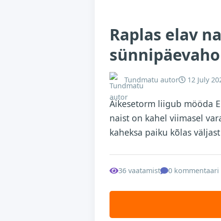
Raplas elav na
sünnipäevaho
Tundmatu autor
12 July 20
Äikesetorm liigub mööda Ee
naist on kahel viimasel va
kaheksa paiku kõlas välja
36 vaatamist
0 kommentaari