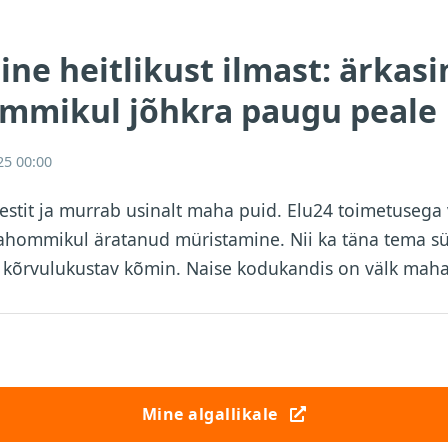
ine heitlikust ilmast: ärkas
mmikul jõhkra paugu peale
25 00:00
stit ja murrab usinalt maha puid. Elu24 toimetusega 
rahommikul äratanud müristamine. Nii ka täna tema sü
st kõrvulukustav kõmin. Naise kodukandis on välk ma
Mine algallikale