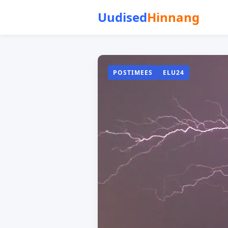
Uudised
Hinnang
POSTIMEES
ELU24