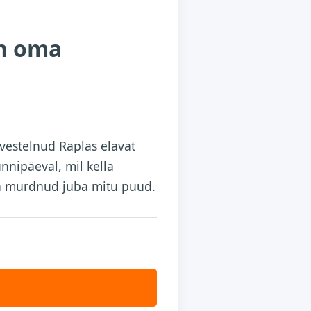
in oma
vestelnud Raplas elavat
nnipäeval, mil kella
ha murdnud juba mitu puud.