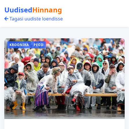
Uudised
Hinnang
Tagasi uudiste loendisse
KROONIKA
PEOD