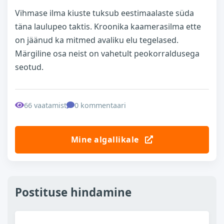
Vihmase ilma kiuste tuksub eestimaalaste süda
täna laulupeo taktis. Kroonika kaamerasilma ette
on jäänud ka mitmed avaliku elu tegelased.
Märgiline osa neist on vahetult peokorraldusega
seotud.
66 vaatamist
0 kommentaari
Mine algallikale
Postituse hindamine