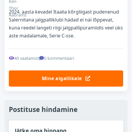
2024. aasta kevadel Itaalia kõrgliigast pudenenud
Salernitana jalgpalliklubi hädad ei näi lõppevat,
kuna reedel langeti riigi jalgpallipüramiidis veel üks
aste madalamale, Serie C-sse.
40 vaatamist
0 kommentaari
Mine algallikale
Postituse hindamine
Jätke oma hinnang