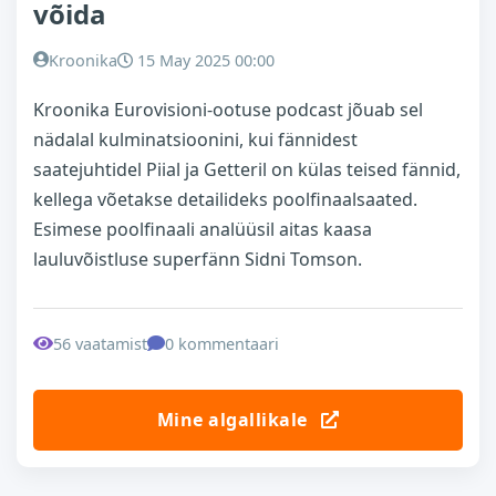
võida
Kroonika
15 May 2025 00:00
Kroonika Eurovisioni-ootuse podcast jõuab sel
nädalal kulminatsioonini, kui fännidest
saatejuhtidel Piial ja Getteril on külas teised fännid,
kellega võetakse detailideks poolfinaalsaated.
Esimese poolfinaali analüüsil aitas kaasa
lauluvõistluse superfänn Sidni Tomson.
56 vaatamist
0 kommentaari
Mine algallikale