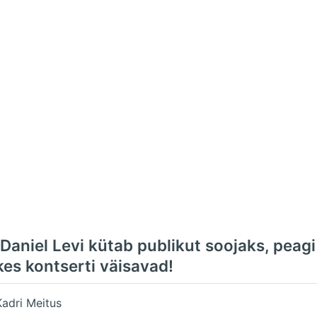
aniel Levi kütab publikut soojaks, peagi 
kes kontserti väisavad!
Kadri Meitus