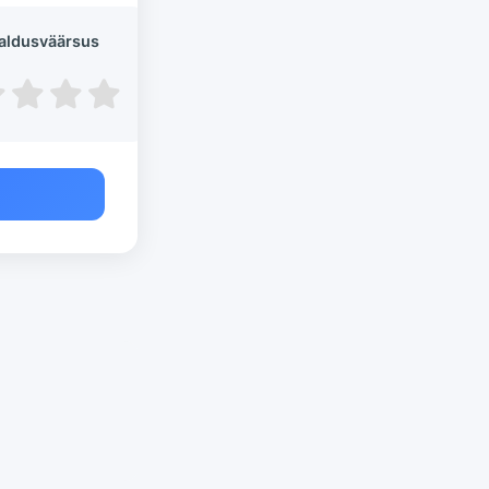
aldusväärsus