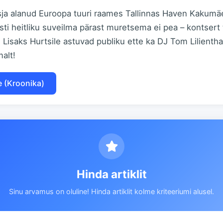
ja alanud Euroopa tuuri raames Tallinnas Haven Kakumäel
ti heitliku suveilma pärast muretsema ei pea – kontsert 
s. Lisaks Hurtsile astuvad publiku ette ka DJ Tom Lilienthal
malt!
e (Kroonika)
Hinda artiklit
Sinu arvamus on oluline! Hinda artiklit kolme kriteeriumi alusel.