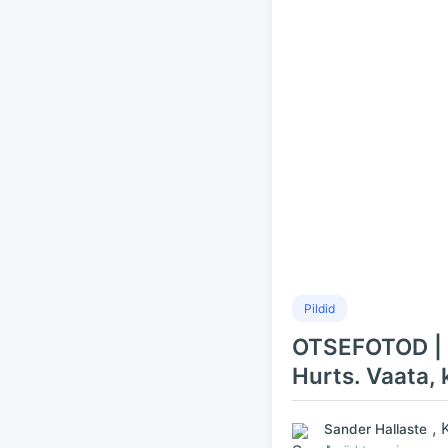
Pildid
OTSEFOTOD | D
Hurts. Vaata, 
, 
Sander Hallaste