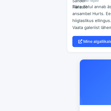
4 näd tagasi
Täna õhtul annab äs
ansambel Hurts. Ees
hiiglaslikus ellingu
Vaata galeriist lähe
Mine algallikal