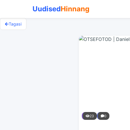
Uudised
Hinnang
Tagasi
23
0