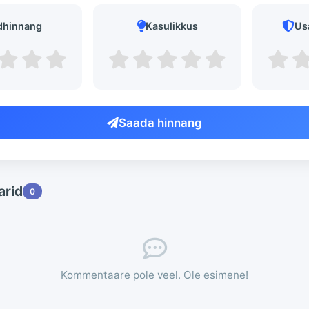
dhinnang
Kasulikkus
Us
Saada hinnang
rid
0
Kommentaare pole veel. Ole esimene!