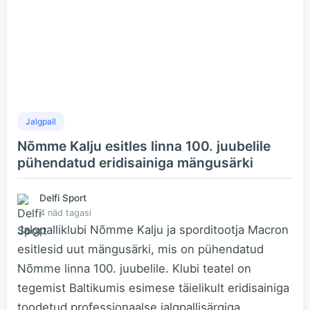
Jalgpall
Nõmme Kalju esitles linna 100. juubelile
pühendatud eridisainiga mängusärki
Delfi Sport
4 näd tagasi
Jalgpalliklubi Nõmme Kalju ja sporditootja Macron
esitlesid uut mängusärki, mis on pühendatud
Nõmme linna 100. juubelile. Klubi teatel on
tegemist Baltikumis esimese täielikult eridisainiga
toodetud professionaalse jalgpallisärgiga.