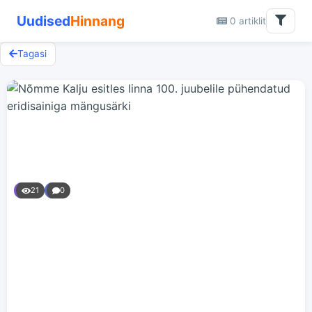
Uudised
Hinnang
0 artiklit
Tagasi
21
0