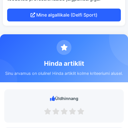
Mine algallikale (Delfi Sport)
Hinda artiklit
Sinu arvamus on oluline! Hinda artiklit kolme kriteeriumi alusel.
Üldhinnang