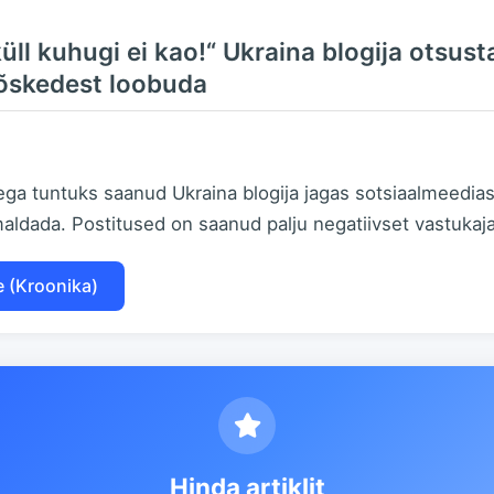
ll kuhugi ei kao!“ Ukraina blogija otsus
põskedest loobuda
a tuntuks saanud Ukraina blogija jagas sotsiaalmeedias p
ldada. Postitused on saanud palju negatiivset vastukaja
e (Kroonika)
Hinda artiklit