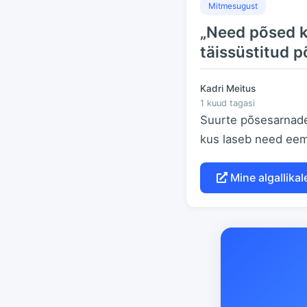
Mitmesugust
„Need põsed kü
täissüstitud 
Kadri Meitus
1 kuud tagasi
Suurte põsesarnadeg
kus laseb need eema
Mine algallikal