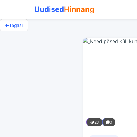
Uudised
Hinnang
Tagasi
23
0