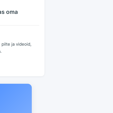
tas oma
ilte ja videoid,
.