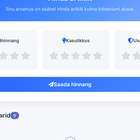
Sinu arvamus on oluline! Hinda artiklit kolme kriteeriumi alusel.
dhinnang
Kasulikkus
Us
Saada hinnang
rid
0