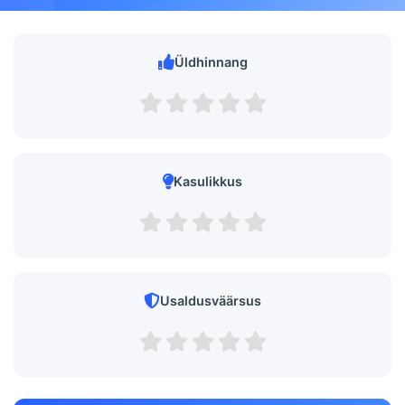
Üldhinnang
Kasulikkus
Usaldusväärsus