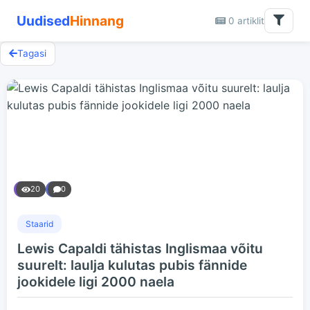
Uudised
Hinnang
0 artiklit
Tagasi
20
0
Staarid
Lewis Capaldi tähistas Inglismaa võitu
suurelt: laulja kulutas pubis fännide
jookidele ligi 2000 naela