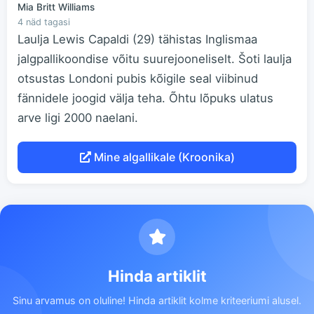
Mia Britt Williams
4 näd tagasi
Laulja Lewis Capaldi (29) tähistas Inglismaa
jalgpallikoondise võitu suurejooneliselt. Šoti laulja
otsustas Londoni pubis kõigile seal viibinud
fännidele joogid välja teha. Õhtu lõpuks ulatus
arve ligi 2000 naelani.
Mine algallikale (Kroonika)
Hinda artiklit
Sinu arvamus on oluline! Hinda artiklit kolme kriteeriumi alusel.