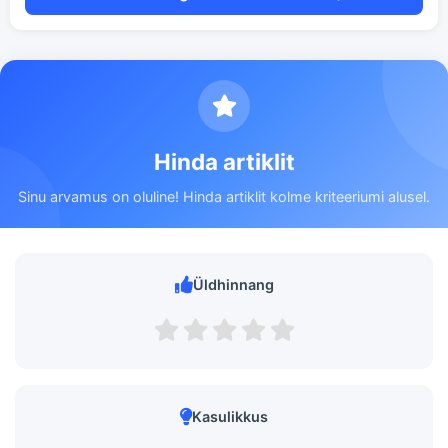
Hinda artiklit
Sinu arvamus on oluline! Hinda artiklit kolme kriteeriumi alusel.
Üldhinnang
Kasulikkus