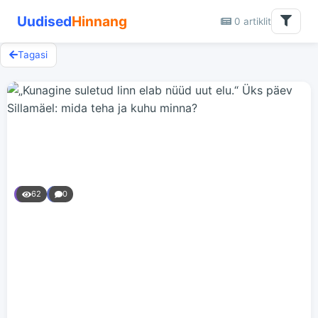
Uudised
Hinnang
0 artiklit
Tagasi
62
0