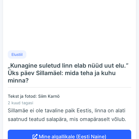
Elustiil
„Kunagine suletud linn elab nüüd uut elu.“
Üks päev Sillamäel: mida teha ja kuhu
minna?
Tekst ja fotod: Siim Karnö
2 kuud tagasi
Sillamäe ei ole tavaline paik Eestis, linna on alati
saatnud teatud salapära, mis omapäraselt võlub.
Mine algallikale (Eesti Naine)