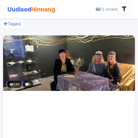
Uudised
Hinnang
0 artiklit
Tagasi
130
0