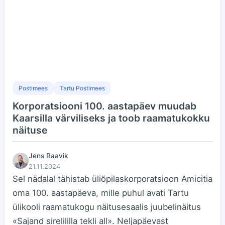
Postimees
Tartu Postimees
Korporatsiooni 100. aastapäev muudab
Kaarsilla värviliseks ja toob raamatukokku
näituse
Jens Raavik
21.11.2024
Sel nädalal tähistab üliõpilaskorporatsioon Amicitia
oma 100. aastapäeva, mille puhul avati Tartu
ülikooli raamatukogu näitusesaalis juubelinäitus
«Sajand sirelililla tekli all». Neljapäevast