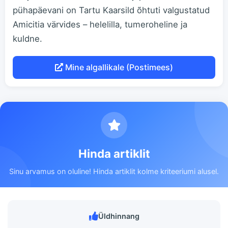
pühapäevani on Tartu Kaarsild õhtuti valgustatud
Amicitia värvides – helelilla, tumeroheline ja
kuldne.
Mine algallikale (Postimees)
Hinda artiklit
Sinu arvamus on oluline! Hinda artiklit kolme kriteeriumi alusel.
Üldhinnang