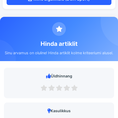
Hinda artiklit
Sinu arvamus on oluline! Hinda artiklit kolme kriteeriumi alusel.
Üldhinnang
Kasulikkus