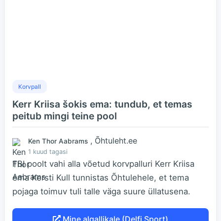
Korvpall
Kerr Kriisa šokis ema: tundub, et temas
peitub mingi teine pool
, Õhtuleht.ee
Ken Thor Aabrams
1 kuud tagasi
FBI poolt vahi alla võetud korvpalluri Kerr Kriisa
ema Kersti Kull tunnistas Õhtulehele, et tema
pojaga toimuv tuli talle väga suure üllatusena.
Mine algallikale (Delfi Sport)