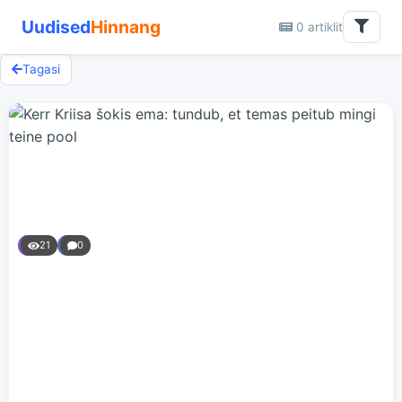
Uudised
Hinnang
0 artiklit
Tagasi
21
0