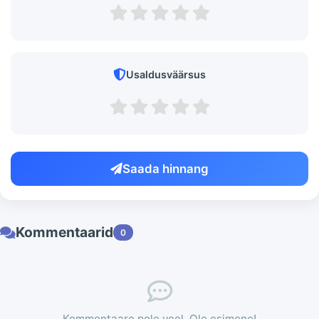
Usaldusväärsus
Saada hinnang
Kommentaarid
0
Kommentaare pole veel. Ole esimene!