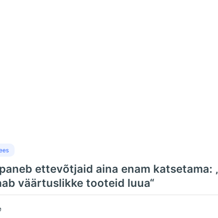
ees
 paneb ettevõtjaid aina enam katsetama: 
ab väärtuslikke tooteid luua“
e