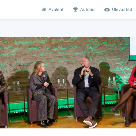
Avaleht
Autorid
Ülevaated