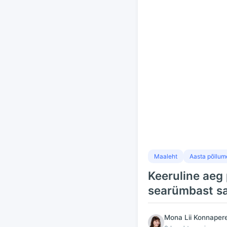
Maaleht
Aasta põllum
Keeruline aeg
searümbast sa
Mona Lii Konnaper