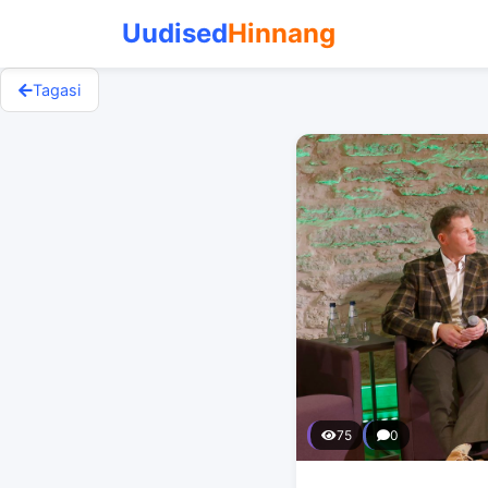
Uudised
Hinnang
Tagasi
75
0