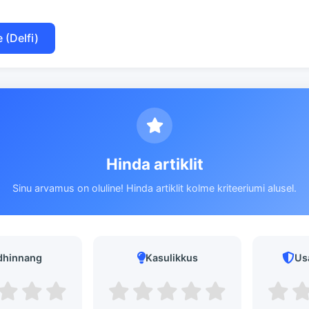
 (Delfi)
Hinda artiklit
Sinu arvamus on oluline! Hinda artiklit kolme kriteeriumi alusel.
dhinnang
Kasulikkus
Us