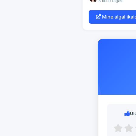
8 kuud tagasi
Mine algallikale
Ül