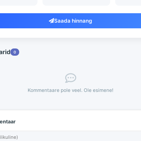
Saada hinnang
rid
0
Kommentaare pole veel. Ole esimene!
entaar