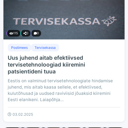
115
0
0
Postimees
Tervisekassa
Uus juhend aitab efektiivsed
tervisetehnoloogiad kiiremini
patsientideni tuua
Eestis on valminud tervisetehnoloogiate hindamise
juhend, mis aitab kaasa sellele, et efektiivsed,
kulutõhusad ja uudsed raviviisid jõuaksid kiiremini
Eesti elanikeni. Laiapõhja...
03.02.2025