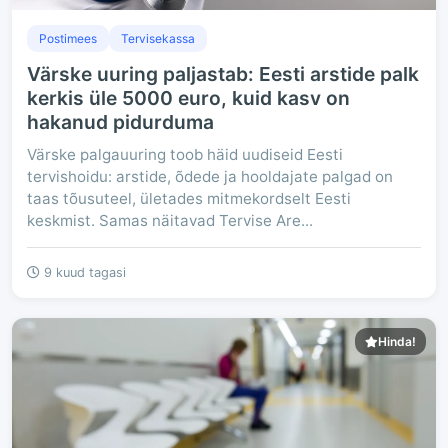
Postimees
Tervisekassa
Värske uuring paljastab: Eesti arstide palk
kerkis üle 5000 euro, kuid kasv on
hakanud pidurduma
Värske palgauuring toob häid uudiseid Eesti
tervishoidu: arstide, õdede ja hooldajate palgad on
taas tõusuteel, ületades mitmekordselt Eesti
keskmist. Samas näitavad Tervise Are...
9 kuud tagasi
Hinda!