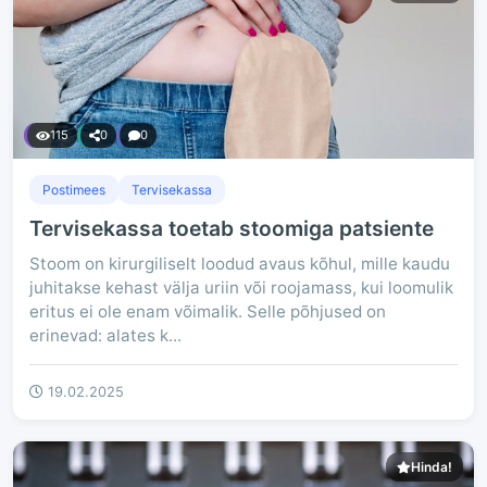
115
0
0
Postimees
Tervisekassa
Tervisekassa toetab stoomiga patsiente
Stoom on kirurgiliselt loodud avaus kõhul, mille kaudu
juhitakse kehast välja uriin või roojamass, kui loomulik
eritus ei ole enam võimalik. Selle põhjused on
erinevad: alates k...
19.02.2025
Hinda!