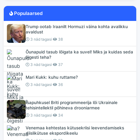
Populaarsed
Trump ootab Iraanilt Hormuzi väina kohta avalikku
avaldust
3 näd tagasi
38
Õunapuid tasub lõigata ka suvel! Miks ja kuidas seda
õigesti teha?
3 näd tagasi
37
Mari Kukk: kuhu ruttame?
3 näd tagasi
36
Isapuhkusel Briti programmeerija lõi Ukrainale
tehisintellektil põhineva drooniarmee
3 näd tagasi
34
Venemaa kehtestas kütusekriisi leevendamiseks
diislikütuse ekspordikeelu