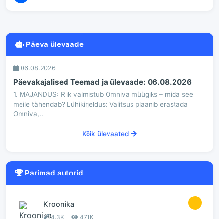
Päeva ülevaade
06.08.2026
Päevakajalised Teemad ja ülevaade: 06.08.2026
1. MAJANDUS: Riik valmistub Omniva müügiks – mida see
meile tähendab? Lühikirjeldus: Valitsus plaanib erastada
Omniva,...
Kõik ülevaated
Parimad autorid
1
Kroonika
4.3K
471K