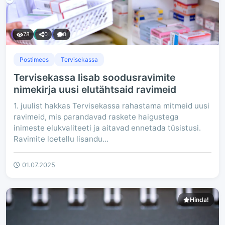
78
0
0
Postimees
Tervisekassa
Tervisekassa lisab soodusravimite
nimekirja uusi elutähtsaid ravimeid
1. juulist hakkas Tervisekassa rahastama mitmeid uusi
ravimeid, mis parandavad raskete haigustega
inimeste elukvaliteeti ja aitavad ennetada tüsistusi.
Ravimite loetellu lisandu...
01.07.2025
Hinda!