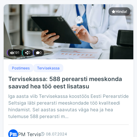
Hinda!
191
0
0
Postimees
Tervisekassa
Tervisekassa: 588 perearsti meeskonda
saavad hea töö eest lisatasu
Iga aasta viib Tervisekassa koostöös Eesti Perearstide
Seltsiga läbi perearsti meeskondade töö kvaliteedi
hindamist. Sel aastas saavutas väga hea ja hea
tulemuse 588 perearsti m...
PM Tervis
08.07.2024