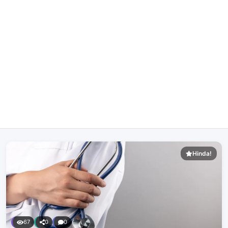
Hinda!
67
0
0