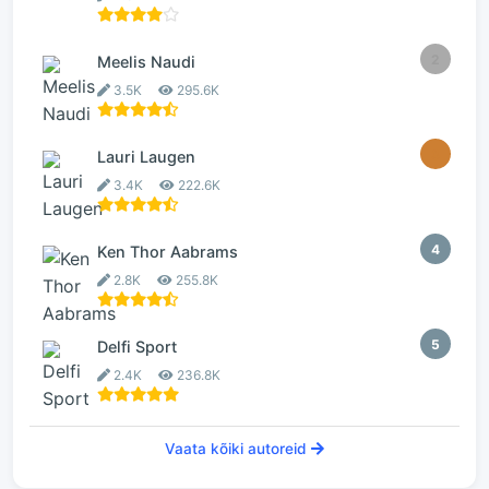
2
Meelis Naudi
3.5K
295.6K
3
Lauri Laugen
3.4K
222.6K
4
Ken Thor Aabrams
2.8K
255.8K
5
Delfi Sport
2.4K
236.8K
Vaata kõiki autoreid