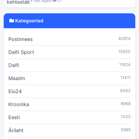
4 näd tagasi
27
Kategooriad
Postimees
82814
Delfi Sport
15930
Delfi
11624
Maailm
11411
Elu24
9483
Kroonika
8968
Eesti
7435
Ärileht
5985