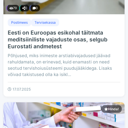
79
0
0
Postimees
Tervisekassa
Eesti on Euroopas esikohal täitmata
meditsiiniliste vajaduste osas, selgub
Eurostati andmetest
Põhjused, miks inimeste arstiabivajadused jäävad
rahuldamata, on erinevad, kuid enamasti on need
seotud tervishoiusüsteemi puudujääkidega. Lisaks
võivad takistused olla ka isikl...
17.07.2025
Hinda!