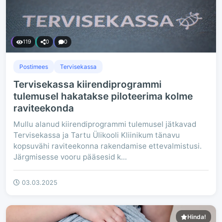
119
0
0
Postimees
Tervisekassa
Tervisekassa kiirendiprogrammi
tulemusel hakatakse piloteerima kolme
raviteekonda
Mullu alanud kiirendiprogrammi tulemusel jätkavad
Tervisekassa ja Tartu Ülikooli Kliinikum tänavu
kopsuvähi raviteekonna rakendamise ettevalmistusi.
Järgmisesse vooru pääsesid k...
03.03.2025
Hinda!