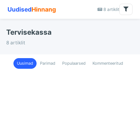
Uudised
Hinnang
8 artiklit
Tervisekassa
8 artiklit
Uusimad
Parimad
Populaarsed
Kommenteeritud