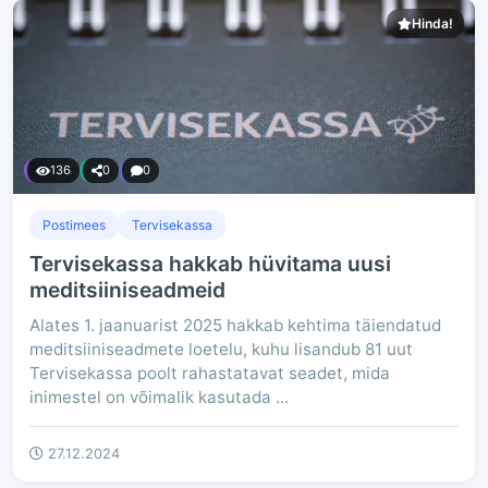
Hinda!
136
0
0
Postimees
Tervisekassa
Tervisekassa hakkab hüvitama uusi
meditsiiniseadmeid
Alates 1. jaanuarist 2025 hakkab kehtima täiendatud
meditsiiniseadmete loetelu, kuhu lisandub 81 uut
Tervisekassa poolt rahastatavat seadet, mida
inimestel on võimalik kasutada ...
27.12.2024