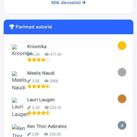
Kõik ülevaated
Parimad autorid
1
Kroonika
4.3K
471.4K
2
Meelis Naudi
3.5K
296K
3
Lauri Laugen
3.4K
223.1K
4
Ken Thor Aabrams
2.8K
256.2K