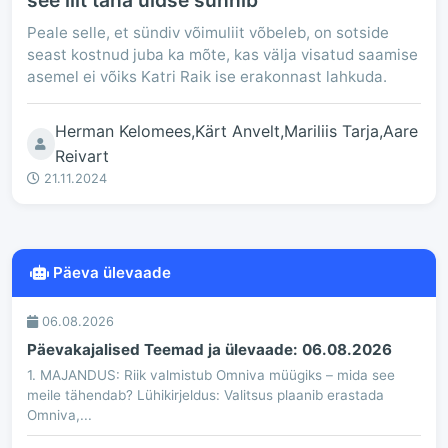
see liit täna üldse sünnib
Peale selle, et sündiv võimuliit võbeleb, on sotside
seast kostnud juba ka mõte, kas välja visatud saamise
asemel ei võiks Katri Raik ise erakonnast lahkuda.
Herman Kelomees,Kärt Anvelt,Mariliis Tarja,Aare
Reivart
21.11.2024
Päeva ülevaade
06.08.2026
Päevakajalised Teemad ja ülevaade: 06.08.2026
1. MAJANDUS: Riik valmistub Omniva müügiks – mida see
meile tähendab? Lühikirjeldus: Valitsus plaanib erastada
Omniva,...