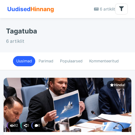
Uudised
Hinnang
6 artiklit
Tagatuba
6 artiklit
Uusimad
Parimad
Populaarsed
Kommenteeritud
Hinda!
82
0
0