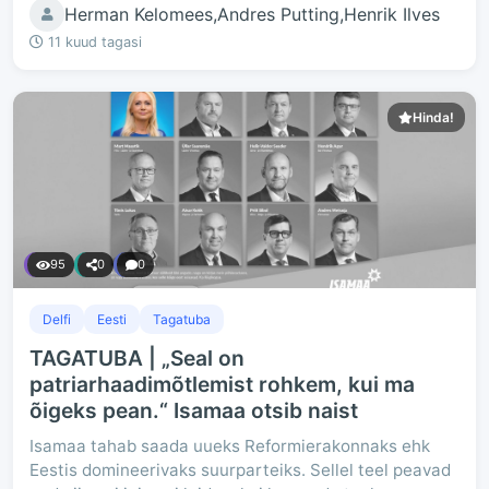
Herman Kelomees,Andres Putting,Henrik Ilves
11 kuud tagasi
Hinda!
95
0
0
Delfi
Eesti
Tagatuba
TAGATUBA | „Seal on
patriarhaadimõtlemist rohkem, kui ma
õigeks pean.“ Isamaa otsib naist
Isamaa tahab saada uueks Reformierakonnaks ehk
Eestis domineerivaks suurparteiks. Sellel teel peavad