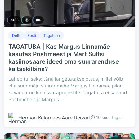
83
0
0
Delfi
Eesti
Tagatuba
TAGATUBA | Kas Margus Linnamäe
kasutas Postimeest ja Märt Sultsi
kasiinosaare ideed oma suurarenduse
kaitsekilbina?
Läheb tuliseks: täna langetatakse otsus, millel võib
olla suur mõju suurärimehe Margus Linnamäe pikalt
kavandatud kinnisvaraprojektile. Tagatuba ei saanud
Postimehelt ja Margus ...
Herman Kelomees,Aare Reivart
10 kuud tagasi