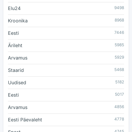
Elu24
9498
Kroonika
8968
Eesti
7446
Ärileht
5985
Arvamus
5929
Staarid
5468
Uudised
5182
Eesti
5017
Arvamus
4856
Eesti Päevaleht
4778
4745