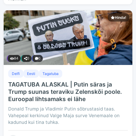
Hinda!
84
0
0
Delfi
Eesti
Tagatuba
TAGATUBA ALASKAL | Putin säras ja
Trump suunas teraviku Zelenskõi poole.
Euroopal lihtsamaks ei lähe
Donald Trump ja Vladimir Putin sõbrustasid taas.
Vahepeal kerkinud Valge Maja surve Venemaale on
kadunud kui tina tuhka.