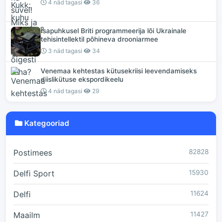
4 näd tagasi
36
Isapuhkusel Briti programmeerija lõi Ukrainale
tehisintellektil põhineva drooniarmee
3 näd tagasi
34
Venemaa kehtestas kütusekriisi leevendamiseks
diislikütuse ekspordikeelu
4 näd tagasi
29
Kategooriad
Postimees
82828
Delfi Sport
15930
Delfi
11624
Maailm
11427