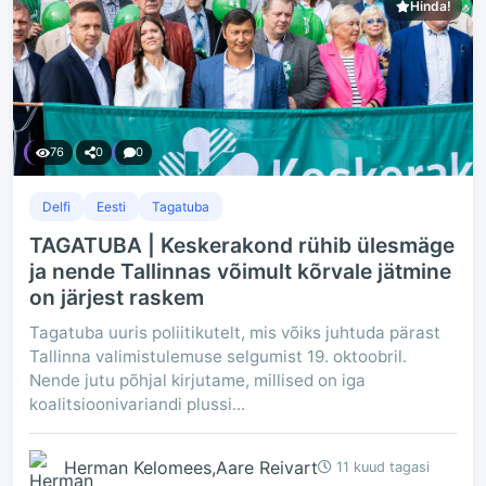
Hinda!
76
0
0
Delfi
Eesti
Tagatuba
TAGATUBA | Keskerakond rühib ülesmäge
ja nende Tallinnas võimult kõrvale jätmine
on järjest raskem
Tagatuba uuris poliitikutelt, mis võiks juhtuda pärast
Tallinna valimistulemuse selgumist 19. oktoobril.
Nende jutu põhjal kirjutame, millised on iga
koalitsioonivariandi plussi...
Herman Kelomees,Aare Reivart
11 kuud tagasi