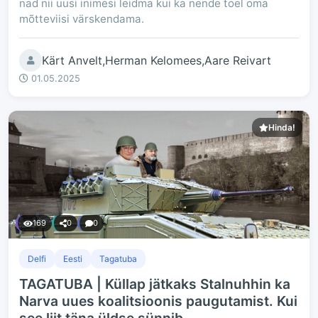
nad nii uusi inimesi leidma kui ka nende toel oma
mõtteviisi värskendama.
Kärt Anvelt,Herman Kelomees,Aare Reivart
01.05.2025
Hinda!
169
0
0
Delfi
Eesti
Tagatuba
TAGATUBA | Küllap jätkaks Stalnuhhin ka
Narva uues koalitsioonis paugutamist. Kui