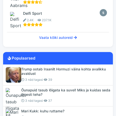
5
Delfi Sport
2.4K
237.1K
Vaata kõiki autoreid
Populaarsed
Trump ootab Iraanilt Hormuzi väina kohta avalikku
avaldust
3 näd tagasi
39
Õunapuid tasub lõigata ka suvel! Miks ja kuidas seda
õigesti teha?
3 näd tagasi
37
Mari Kukk: kuhu ruttame?