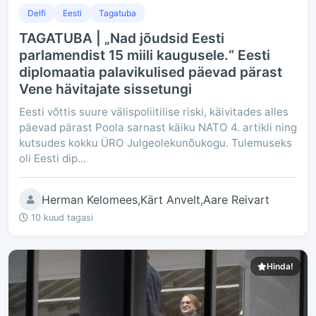
Delfi
Eesti
Tagatuba
TAGATUBA | „Nad jõudsid Eesti
parlamendist 15 miili kaugusele.“ Eesti
diplomaatia palavikulised päevad pärast
Vene hävitajate sissetungi
Eesti võttis suure välispoliitilise riski, käivitades alles
päevad pärast Poola sarnast käiku NATO 4. artikli ning
kutsudes kokku ÜRO Julgeolekunõukogu. Tulemuseks
oli Eesti dip...
Herman Kelomees,Kärt Anvelt,Aare Reivart
10 kuud tagasi
Hinda!