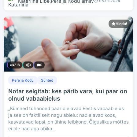
Katariina Libe,Pere ja Kodu arhiiv
05.01.2024
Hinda!
218
0
0
Pere ja Kodu
Suhted
Notar selgitab: kes pärib vara, kui paar on
olnud vabaabielus
„Kümned tuhanded paarid elavad Eestis vabaabielus
ja see on faktiliselt nagu abielu: nad elavad koos,
kasvatavad lapsi, on ühine leibkond. Õiguslikus mõttes
ei ole nad aga abika...