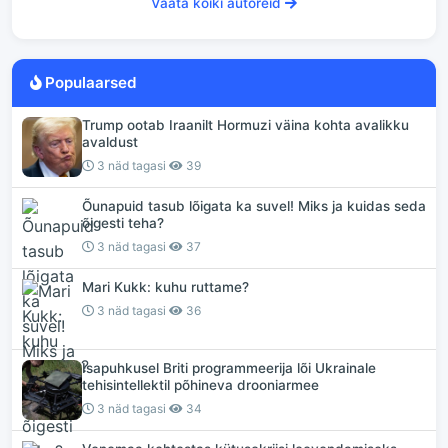
Vaata kõiki autoreid
Populaarsed
Trump ootab Iraanilt Hormuzi väina kohta avalikku
avaldust
3 näd tagasi
39
Õunapuid tasub lõigata ka suvel! Miks ja kuidas seda
õigesti teha?
3 näd tagasi
37
Mari Kukk: kuhu ruttame?
3 näd tagasi
36
Isapuhkusel Briti programmeerija lõi Ukrainale
tehisintellektil põhineva drooniarmee
3 näd tagasi
34