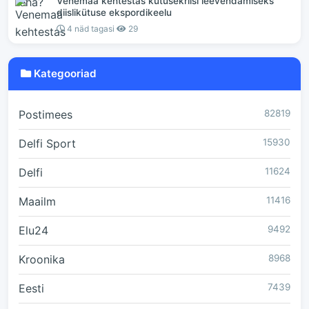
Venemaa kehtestas kütusekriisi leevendamiseks
diislikütuse ekspordikeelu
4 näd tagasi
29
Kategooriad
Postimees
82819
Delfi Sport
15930
Delfi
11624
Maailm
11416
Elu24
9492
Kroonika
8968
Eesti
7439