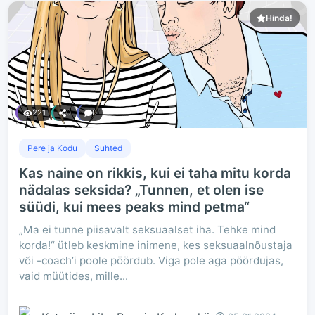
Hinda!
221
0
0
Pere ja Kodu
Suhted
Kas naine on rikkis, kui ei taha mitu korda
nädalas seksida? „Tunnen, et olen ise
süüdi, kui mees peaks mind petma“
„Ma ei tunne piisavalt seksuaalset iha. Tehke mind
korda!“ ütleb keskmine inimene, kes seksuaalnõustaja
või -coach’i poole pöördub. Viga pole aga pöördujas,
vaid müütides, mille...