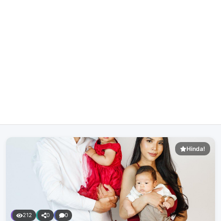
Hinda!
212
0
0