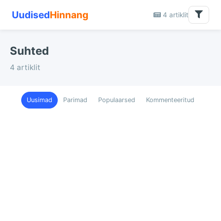
Uudised
Hinnang
4 artiklit
Suhted
4 artiklit
Uusimad
Parimad
Populaarsed
Kommenteeritud