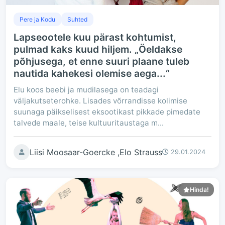
Pere ja Kodu
Suhted
Lapseootele kuu pärast kohtumist,
pulmad kaks kuud hiljem. „Öeldakse
põhjusega, et enne suuri plaane tuleb
nautida kahekesi olemise aega...“
Elu koos beebi ja mudilasega on teadagi
väljakutseterohke. Lisades võrrandisse kolimise
suunaga päikselisest eksootikast pikkade pimedate
talvede maale, teise kultuuritaustaga m...
Liisi Moosaar-Goercke ,Elo Strauss
29.01.2024
Hinda!