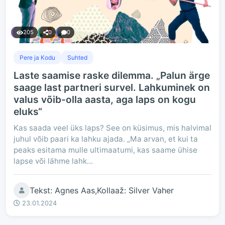
205
0
0
Pere ja Kodu
Suhted
Laste saamise raske dilemma. „Palun ärge
saage last partneri survel. Lahkuminek on
valus võib-olla aasta, aga laps on kogu
eluks“
Kas saada veel üks laps? See on küsimus, mis halvimal
juhul võib paari ka lahku ajada. „Ma arvan, et kui ta
peaks esitama mulle ultimaatumi, kas saame ühise
lapse või lähme lahk...
Tekst: Agnes Aas,Kollaaž: Silver Vaher
23.01.2024