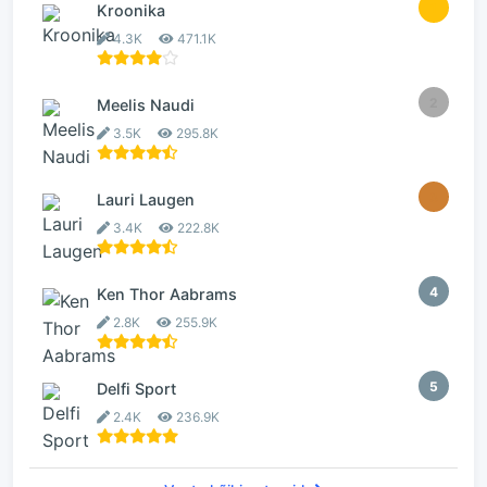
1
Kroonika
4.3K
471.1K
2
Meelis Naudi
3.5K
295.8K
3
Lauri Laugen
3.4K
222.8K
4
Ken Thor Aabrams
2.8K
255.9K
5
Delfi Sport
2.4K
236.9K