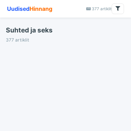
Uudised
Hinnang
377 artiklit
Suhted ja seks
377 artiklit