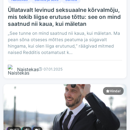
Üllatavalt levinud seksuaalne kõrvalmõju,
mis tekib liigse erutuse tõttu: see on mind
saatnud nii kaua, kui mäletan
„See tunne on mind saatnud nii kaua, kui mäletan. Ma
pean sõna otseses mõttes peatuma ja sügavalt
hingama, kui olen liiga erutunud,“ räägivad mitmed
naised Redditis ootamatust k...
Naistekas
07.01.2025
Hinda!