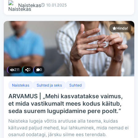
Naistekas
10.01.2025
Hinda!
211
0
0
Naistekas
Suhted ja seks
Suhted
ARVAMUS | „Mehi kasvatatakse vaimus,
et mida vastikumalt mees kodus käitub,
seda suurem lugupidamine pere poolt.“
Naisteka lugeja võttis arutluse alla teema, kuidas
käituvad paljud mehed, kui lahkuminek, mida nemad ei
osanud oodatagi, järsku silme ees terendab.