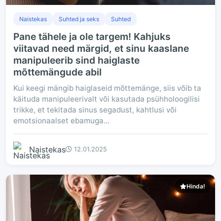
Naistekas
Suhted ja seks
Suhted
Pane tähele ja ole targem! Kahjuks
viitavad need märgid, et sinu kaaslane
manipuleerib sind haiglaste
mõttemängude abil
Kui keegi mängib haiglaseid mõttemänge, siis võib ta
käituda manipuleerivalt või kasutada psühholoogilisi
trikke, et tekitada sinus segadust, kahtlusi või
emotsionaalset ebamuga...
Naistekas
12.01.2025
Hinda!