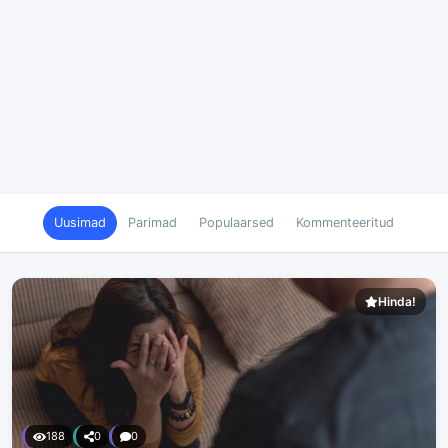
Uusimad
Parimad
Populaarsed
Kommenteeritud
Hinda!
188
0
0