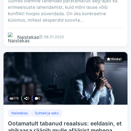
Suhtes olemine tähendab paratamatult aeg-ajalt ka
erimeelsuste lahendamist, kuid mõni lause võib
konflikti hoopis süvendada. On üks konkreetne
küsimus, millest eksperdid soovita...
Naistekas
08.01.2025
Hinda!
178
0
0
Naistekas
Suhted ja seks
Ootamatult tabanud reaalsus: eeldasin, et
abikaasa räägib mulle afäärist mehega.