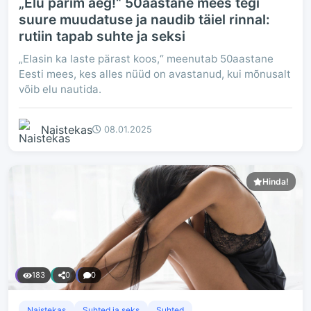
„Elu parim aeg!“ 50aastane mees tegi
suure muudatuse ja naudib täiel rinnal:
rutiin tapab suhte ja seksi
„Elasin ka laste pärast koos,“ meenutab 50aastane
Eesti mees, kes alles nüüd on avastanud, kui mõnusalt
võib elu nautida.
Naistekas
08.01.2025
Hinda!
183
0
0
Naistekas
Suhted ja seks
Suhted