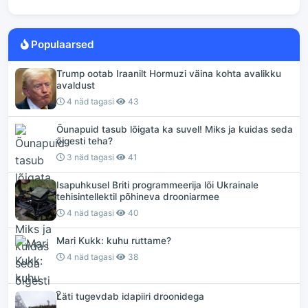
Populaarsed
Trump ootab Iraanilt Hormuzi väina kohta avalikku
avaldust
4 näd tagasi
43
Õunapuid tasub lõigata ka suvel! Miks ja kuidas seda
õigesti teha?
3 näd tagasi
41
Isapuhkusel Briti programmeerija lõi Ukrainale
tehisintellektil põhineva drooniarmee
4 näd tagasi
40
Mari Kukk: kuhu ruttame?
4 näd tagasi
38
Läti tugevdab idapiiri droonidega