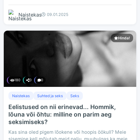
Naistekas
09.01.2025
Hinda!
180
0
0
Naistekas
Suhted ja seks
Seks
Eelistused on nii erinevad... Hommik,
lõuna või õhtu: milline on parim aeg
seksimiseks?
Kas sina oled pigem lõokene või hoopis öökull? Meie
sisemine kell mõjutab meid palju, muuhulgas ka meie