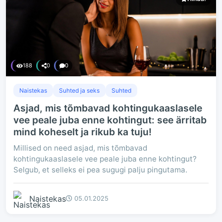
188
0
0
Naistekas
Suhted ja seks
Suhted
Asjad, mis tõmbavad kohtingukaaslasele
vee peale juba enne kohtingut: see ärritab
mind koheselt ja rikub ka tuju!
Millised on need asjad, mis tõmbavad
kohtingukaaslasele vee peale juba enne kohtingut?
Selgub, et selleks ei pea sugugi palju pingutama.
Naistekas
05.01.2025