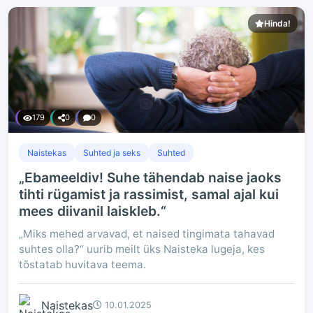
Hinda!
179
0
0
Naistekas
Suhted ja seks
Suhted
„Ebameeldiv! Suhe tähendab naise jaoks
tihti rügamist ja rassimist, samal ajal kui
mees diivanil laiskleb.“
„Miks mehed arvavad, et naised tingimata tahavad
suhtes olla?“ uurib meilt üks Naisteka lugeja, kes
tõstatab huvitava teema.
Naistekas
10.01.2025