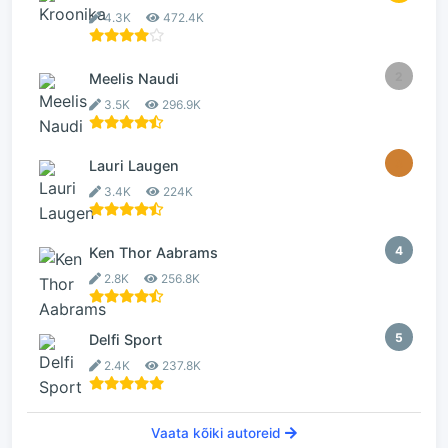
4.3K
472.4K
2
Meelis Naudi
3.5K
296.9K
3
Lauri Laugen
3.4K
224K
4
Ken Thor Aabrams
2.8K
256.8K
5
Delfi Sport
2.4K
237.8K
Vaata kõiki autoreid