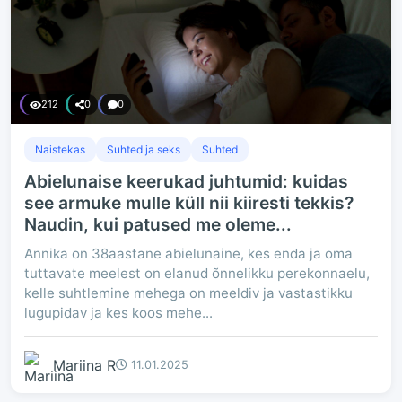
212
0
0
Naistekas
Suhted ja seks
Suhted
Abielunaise keerukad juhtumid: kuidas
see armuke mulle küll nii kiiresti tekkis?
Naudin, kui patused me oleme...
Annika on 38aastane abielunaine, kes enda ja oma
tuttavate meelest on elanud õnnelikku perekonnaelu,
kelle suhtlemine mehega on meeldiv ja vastastikku
lugupidav ja kes koos mehe...
Mariina R
11.01.2025