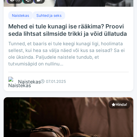
153
0
0
Naistekas
Suhted ja seks
Mehed ei tule kunagi ise rääkima? Proovi
seda lihtsat silmside trikki ja võid üllatuda
Tunned, et baaris ei tule keegi kunagi ligi, hoolimata
sellest, kui hea sa välja näed või kus sa seisad? Sa ei
ole üksinda. Paljudele naistele tundub, et
tutvumisäpid on nullinu...
Naistekas
07.01.2025
Hinda!