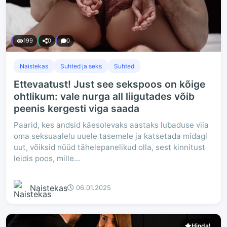
199
0
0
Naistekas
Suhted ja seks
Suhted
Ettevaatust! Just see sekspoos on kõige
ohtlikum: vale nurga all liigutades võib
peenis kergesti viga saada
Paarid, kes andsid käesolevaks aastaks lubaduse viia
oma seksuaalelu uuele tasemele ja katsetada midagi
uut, võiksid nüüd tähelepanelikud olla, sest kinnitust
leidis poos, mille...
Naistekas
06.01.2025
Hinda!