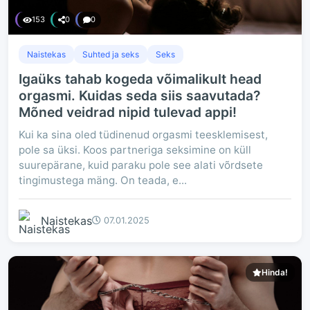
153
0
0
Naistekas
Suhted ja seks
Seks
Igaüks tahab kogeda võimalikult head
orgasmi. Kuidas seda siis saavutada?
Mõned veidrad nipid tulevad appi!
Kui ka sina oled tüdinenud orgasmi teesklemisest,
pole sa üksi. Koos partneriga seksimine on küll
suurepärane, kuid paraku pole see alati võrdsete
tingimustega mäng. On teada, e...
Naistekas
07.01.2025
Hinda!