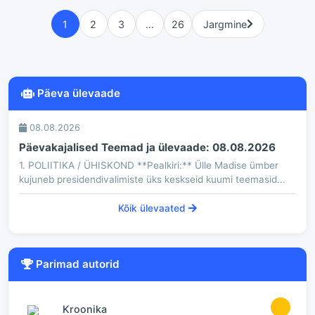
1
2
3
…
26
Jargmine
Päeva ülevaade
08.08.2026
Päevakajalised Teemad ja ülevaade: 08.08.2026
1. POLIITIKA / ÜHISKOND **Pealkiri:** Ülle Madise ümber
kujuneb presidendivalimiste üks keskseid kuumi teemasid...
Kõik ülevaated
Parimad autorid
1
Kroonika