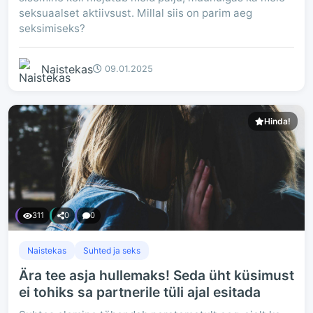
seksuaalset aktiivsust. Millal siis on parim aeg
seksimiseks?
Naistekas
09.01.2025
Hinda!
311
0
0
Naistekas
Suhted ja seks
Ära tee asja hullemaks! Seda üht küsimust
ei tohiks sa partnerile tüli ajal esitada