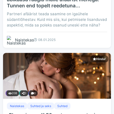
Tunnen end topelt reedetuna...
Partneri afäärist teada saamine on igaühele
südantlõhestav. Kuid mis siis, kui petmisele lisanduvad
aspektid, mida sa poleks osanud uneski ette näha?
Naistekas
08.01.2025
Hinda!
208
0
0
Naistekas
Suhted ja seks
Suhted