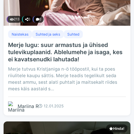
213
0
0
Naistekas
Suhted ja seks
Suhted
Merje lugu: suur armastus ja ühised
tulevikuplaanid. Ablelumehe ja isaga, kes
ei kavatsenudki lahutada!
Merje tutvus Kristjaniga n-ö tööpostil, kui ta poes
riiulitele kaupu sättis. Merje teadis tegelikult seda
meest ammu, sest alati puhtalt ja maitsekalt riides
mees käis aastaid s...
Mariina R
12.01.2025
Hinda!