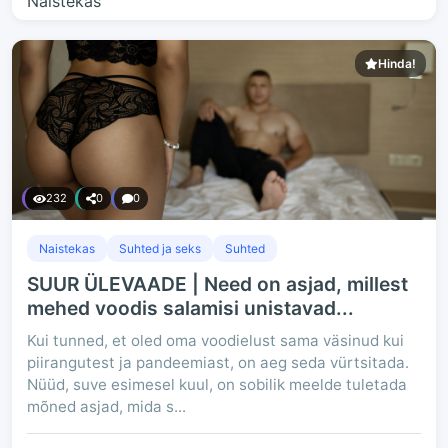
Hinda!
232
0
0
Naistekas
Suhted ja seks
Suhted
SUUR ÜLEVAADE | Need on asjad, millest
mehed voodis salamisi unistavad...
Kui tunned, et oled oma voodielust sama väsinud kui
piirangutest ja pandeemiast, on aeg seda vürtsitada.
Nüüd, suve esimesel kuul, on sobilik meelde tuletada
mõned asjad, mida s...