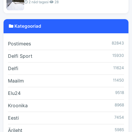
2 näd tagasi
28
Kategooriad
Postimees
82843
Delfi Sport
15930
Delfi
11624
Maailm
11450
Elu24
9518
Kroonika
8968
Eesti
7454
Ärileht
5985