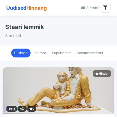
Uudised
Hinnang
3 artiklit
Staari lemmik
3 artiklit
Uusimad
Parimad
Populaarsed
Kommenteeritud
Hinda!
18
0
0