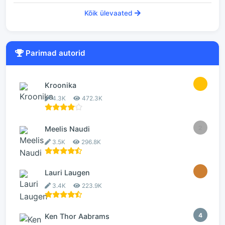
Kõik ülevaated
Parimad autorid
1
Kroonika
4.3K
472.3K
2
Meelis Naudi
3.5K
296.8K
3
Lauri Laugen
3.4K
223.9K
4
Ken Thor Aabrams