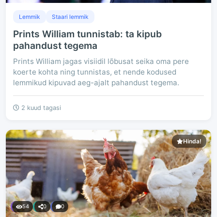
Lemmik
Staari lemmik
Prints William tunnistab: ta kipub
pahandust tegema
Prints William jagas visiidil lõbusat seika oma pere
koerte kohta ning tunnistas, et nende kodused
lemmikud kipuvad aeg-ajalt pahandust tegema.
2 kuud tagasi
Hinda!
54
0
0