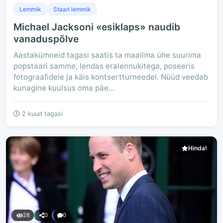
Lemmik
Staari lemmik
Michael Jacksoni «esiklaps» naudib
vanaduspõlve
Aastakümneid tagasi saatis ta maailma ühe suurima
popstaari samme, lendas eralennukitega, poseeris
fotograafidele ja käis kontsertturneedel. Nüüd veedab
kunagine kuulsus oma päe...
2 kuud tagasi
Hinda!
28
0
0