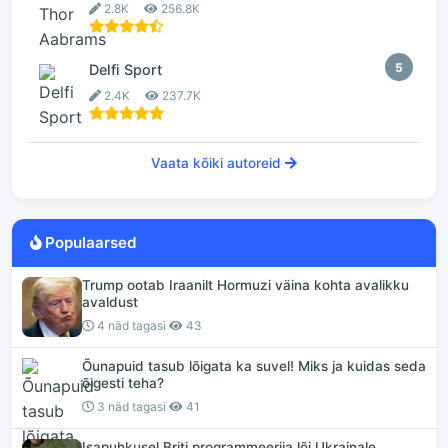
2.8K
256.8K
5
Delfi Sport
2.4K
237.7K
Vaata kõiki autoreid
Populaarsed
Trump ootab Iraanilt Hormuzi väina kohta avalikku
avaldust
4 näd tagasi
43
Õunapuid tasub lõigata ka suvel! Miks ja kuidas seda
õigesti teha?
3 näd tagasi
41
Isapuhkusel Briti programmeerija lõi Ukrainale