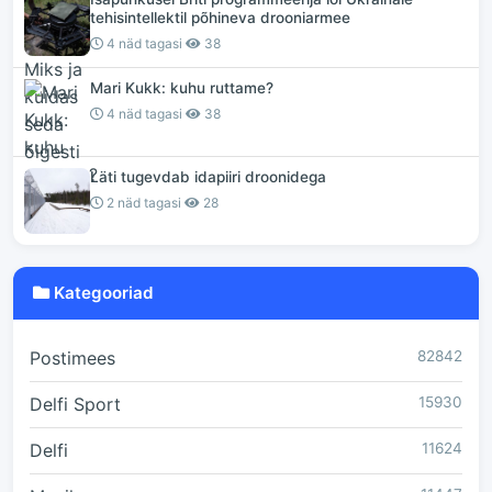
tehisintellektil põhineva drooniarmee
4 näd tagasi
38
Mari Kukk: kuhu ruttame?
4 näd tagasi
38
Läti tugevdab idapiiri droonidega
2 näd tagasi
28
Kategooriad
Postimees
82842
Delfi Sport
15930
Delfi
11624