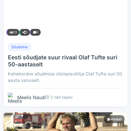
13
0
0
Sõudmine
Eesti sõudjate suur rivaal Olaf Tufte suri
50-aastaselt
Kahekordne sõudmise olümpiavõitja Olaf Tufte suri 50
aasta vanuselt.
Meelis Naudi
2 näd tagasi
Hinda!