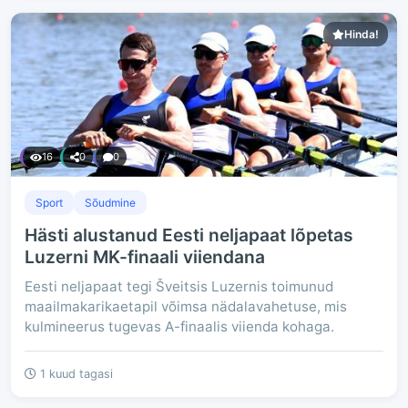
Hinda!
16
0
0
Sport
Sõudmine
Hästi alustanud Eesti neljapaat lõpetas
Luzerni MK-finaali viiendana
Eesti neljapaat tegi Šveitsis Luzernis toimunud
maailmakarikaetapil võimsa nädalavahetuse, mis
kulmineerus tugevas A-finaalis viienda kohaga.
1 kuud tagasi