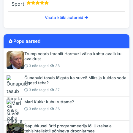
Vaata kõiki autoreid
Populaarsed
Trump ootab Iraanilt Hormuzi väina kohta avalikku
avaldust
3 näd tagasi
38
Õunapuid tasub lõigata ka suvel! Miks ja kuidas seda
õigesti teha?
3 näd tagasi
37
Mari Kukk: kuhu ruttame?
3 näd tagasi
36
Isapuhkusel Briti programmeerija lõi Ukrainale
tehisintellektil põhineva drooniarmee