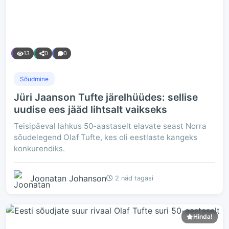
13
0
0
Sõudmine
Jüri Jaanson Tufte järelhüüdes: sellise
uudise ees jääd lihtsalt vaikseks
Teisipäeval lahkus 50-aastaselt elavate seast Norra
sõudelegend Olaf Tufte, kes oli eestlaste kangeks
konkurendiks.
Joonatan Johanson
2 näd tagasi
Hinda!