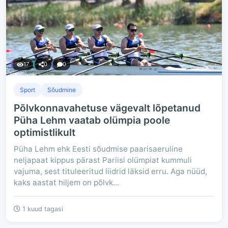
17
0
0
Sport
Sõudmine
Põlvkonnavahetuse vägevalt lõpetanud
Püha Lehm vaatab olümpia poole
optimistlikult
Püha Lehm ehk Eesti sõudmise paarisaeruline
neljapaat kippus pärast Pariisi olümpiat kummuli
vajuma, sest tituleeritud liidrid läksid erru. Aga nüüd,
kaks aastat hiljem on põlvk...
1 kuud tagasi