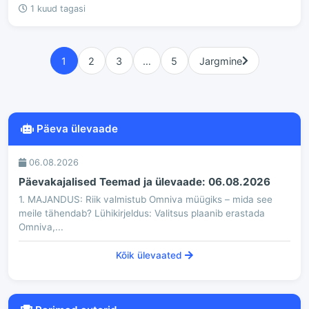
1 kuud tagasi
1
2
3
…
5
Jargmine
Päeva ülevaade
06.08.2026
Päevakajalised Teemad ja ülevaade: 06.08.2026
1. MAJANDUS: Riik valmistub Omniva müügiks – mida see
meile tähendab? Lühikirjeldus: Valitsus plaanib erastada
Omniva,...
Kõik ülevaated