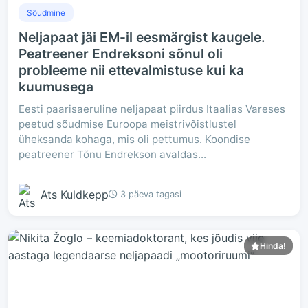
Sõudmine
Neljapaat jäi EM-il eesmärgist kaugele.
Peatreener Endreksoni sõnul oli
probleeme nii ettevalmistuse kui ka
kuumusega
Eesti paarisaeruline neljapaat piirdus Itaalias Vareses
peetud sõudmise Euroopa meistrivõistlustel
üheksanda kohaga, mis oli pettumus. Koondise
peatreener Tõnu Endrekson avaldas...
Ats Kuldkepp
3 päeva tagasi
Hinda!