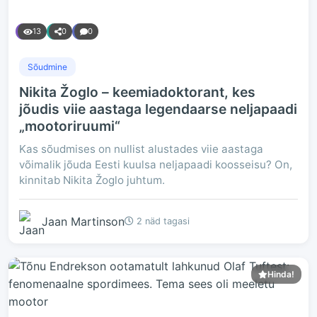
13
0
0
Sõudmine
Nikita Žoglo – keemiadoktorant, kes
jõudis viie aastaga legendaarse neljapaadi
„mootoriruumi“
Kas sõudmises on nullist alustades viie aastaga
võimalik jõuda Eesti kuulsa neljapaadi koosseisu? On,
kinnitab Nikita Žoglo juhtum.
Jaan Martinson
2 näd tagasi
Hinda!