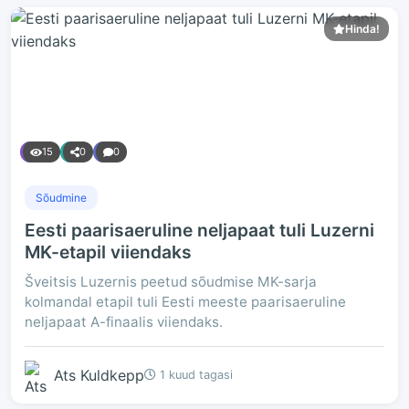
Hinda!
15
0
0
Sõudmine
Eesti paarisaeruline neljapaat tuli Luzerni
MK-etapil viiendaks
Šveitsis Luzernis peetud sõudmise MK-sarja
kolmandal etapil tuli Eesti meeste paarisaeruline
neljapaat A-finaalis viiendaks.
Ats Kuldkepp
1 kuud tagasi