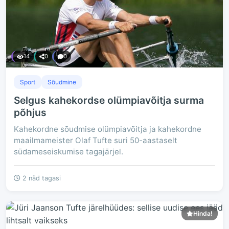
14
0
0
Sport
Sõudmine
Selgus kahekordse olümpiavõitja surma
põhjus
Kahekordne sõudmise olümpiavõitja ja kahekordne
maailmameister Olaf Tufte suri 50-aastaselt
südameseiskumise tagajärjel.
2 näd tagasi
Hinda!