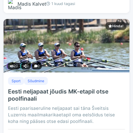
Madis Kalvet
1 kuud tagasi
Hinda!
20
0
0
Sport
Sõudmine
Eesti neljapaat jõudis MK-etapil otse
poolfinaali
Eesti paarisaeruline neljapaat sai täna Šveitsis
Luzernis maailmakarikaetapil oma eelsõidus teise
koha ning pääses otse edasi poolfinaali.