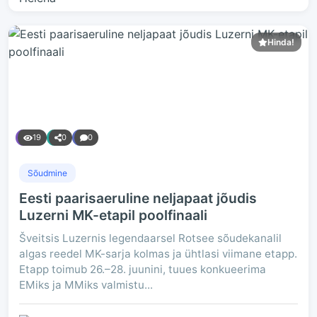
Hinda!
19
0
0
Sõudmine
Eesti paarisaeruline neljapaat jõudis
Luzerni MK-etapil poolfinaali
Šveitsis Luzernis legendaarsel Rotsee sõudekanalil
algas reedel MK-sarja kolmas ja ühtlasi viimane etapp.
Etapp toimub 26.–28. juunini, tuues konkueerima
EMiks ja MMiks valmistu...