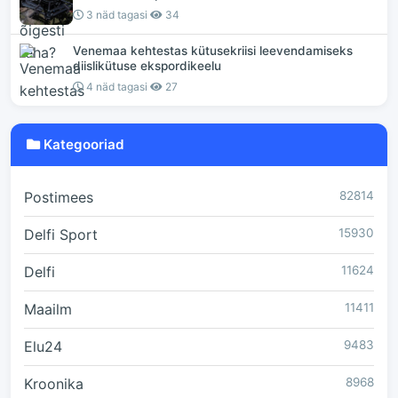
3 näd tagasi
34
Venemaa kehtestas kütusekriisi leevendamiseks
diislikütuse ekspordikeelu
4 näd tagasi
27
Kategooriad
Postimees
82814
Delfi Sport
15930
Delfi
11624
Maailm
11411
Elu24
9483
Kroonika
8968