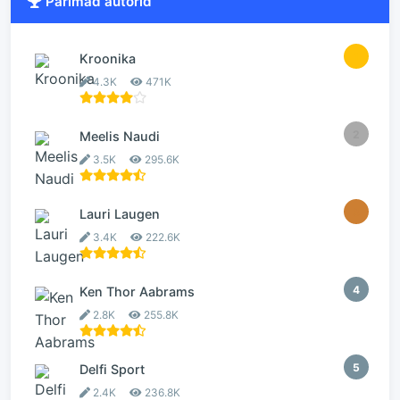
Parimad autorid
1
Kroonika
4.3K
471K
2
Meelis Naudi
3.5K
295.6K
3
Lauri Laugen
3.4K
222.6K
4
Ken Thor Aabrams
2.8K
255.8K
5
Delfi Sport
2.4K
236.8K