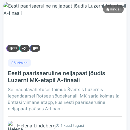
Hinda!
16
0
0
Sõudmine
Eesti paarisaeruline neljapaat jõudis
Luzerni MK-etapil A-finaali
Sel nädalavahetusel toimub Šveitsis Luzernis
legendaarsel Rotsee sõudekanalil MK-sarja kolmas ja
ühtlasi viimane etapp, kus Eesti paarisaeruline
neljapaat pääses A-finaali.
Helena Lindeberg
1 kuud tagasi