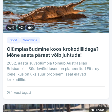
13
0
0
Sport
Sõudmine
Olümpiasõudmine koos krokodillidega?
Mõne aasta pärast võib juhtuda!
2032. aasta suveolümpia toimub Austraalias
Brisbane’is. Sõudevõistlused on planeeritud Fitzroy
jõele, kus on üks suur probleem: seal elavad
krokodillid.
1 kuud tagasi
Hinda!