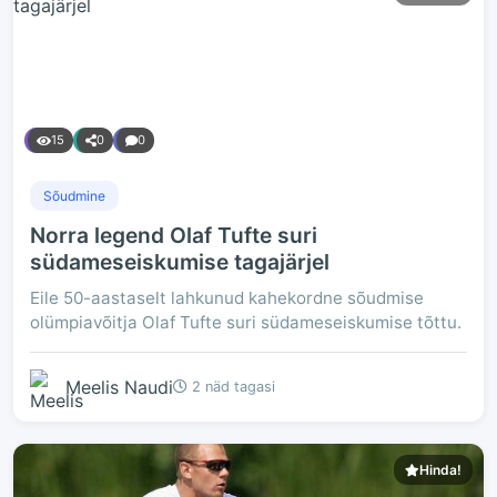
15
0
0
Sõudmine
Norra legend Olaf Tufte suri
südameseiskumise tagajärjel
Eile 50-aastaselt lahkunud kahekordne sõudmise
olümpiavõitja Olaf Tufte suri südameseiskumise tõttu.
Meelis Naudi
2 näd tagasi
Hinda!