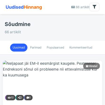
Uudised
Hinnang
66 artiklit
Sõudmine
66 artiklit
Uusimad
Parimad
Populaarsed
Kommenteeritud
Hinda!
10
0
0