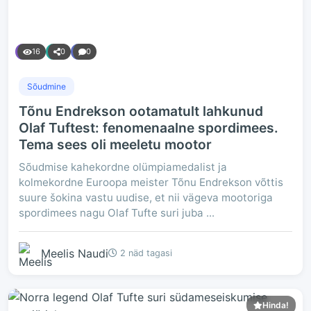
16
0
0
Sõudmine
Tõnu Endrekson ootamatult lahkunud
Olaf Tuftest: fenomenaalne spordimees.
Tema sees oli meeletu mootor
Sõudmise kahekordne olümpiamedalist ja
kolmekordne Euroopa meister Tõnu Endrekson võttis
suure šokina vastu uudise, et nii vägeva mootoriga
spordimees nagu Olaf Tufte suri juba ...
Meelis Naudi
2 näd tagasi
Hinda!