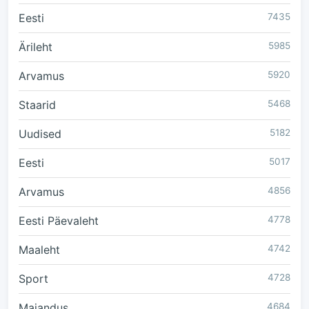
Eesti
7435
Ärileht
5985
Arvamus
5920
Staarid
5468
Uudised
5182
Eesti
5017
Arvamus
4856
Eesti Päevaleht
4778
Maaleht
4742
Sport
4728
Majandus
4684