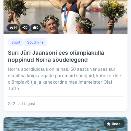
14
0
0
Sport
Sõudmine
Suri Jüri Jaansoni ees olümpiakulla
noppinud Norra sõudelegend
Norra spordiüldsus on leinas. 50 aasta vanuses suri
maailma kõigi aegade paremaid sõudjaid, kahekordne
olümpiavõitja ja kahekordne maailmameister Olaf
Tufte.
2 näd tagasi
Hinda!