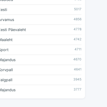
Eesti
5017
Arvamus
4856
Eesti Päevaleht
4778
Maaleht
4742
Sport
4711
Majandus
4670
Korvpall
4641
Jalgpall
3945
Majandus
3777