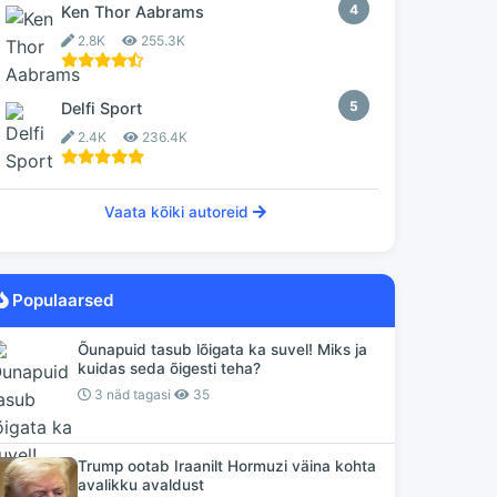
4
Ken Thor Aabrams
2.8K
255.3K
5
Delfi Sport
2.4K
236.4K
Vaata kõiki autoreid
Populaarsed
Õunapuid tasub lõigata ka suvel! Miks ja
kuidas seda õigesti teha?
3 näd tagasi
35
Trump ootab Iraanilt Hormuzi väina kohta
avalikku avaldust