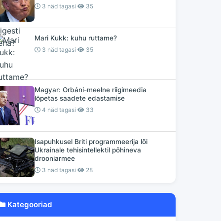
3 näd tagasi
35
Mari Kukk: kuhu ruttame?
3 näd tagasi
35
Magyar: Orbáni-meelne riigimeedia
lõpetas saadete edastamise
4 näd tagasi
33
Isapuhkusel Briti programmeerija lõi
Ukrainale tehisintellektil põhineva
drooniarmee
3 näd tagasi
28
Kategooriad