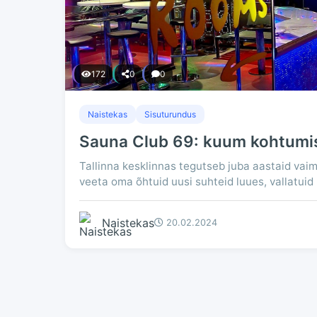
172
0
0
Naistekas
Sisuturundus
Sauna Club 69: kuum kohtumis
Tallinna kesklinnas tegutseb juba aastaid vai
veeta oma õhtuid uusi suhteid luues, vallatuid 
Naistekas
20.02.2024