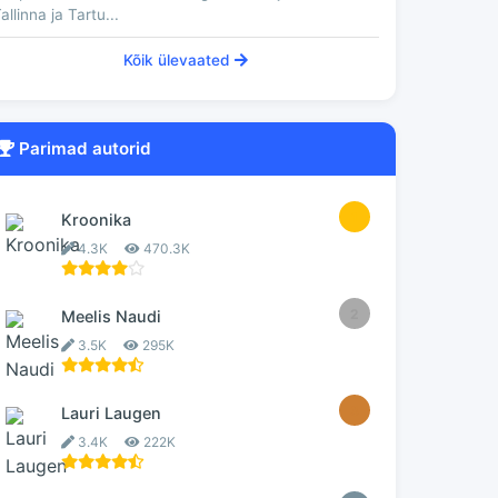
allinna ja Tartu...
Kõik ülevaated
Parimad autorid
1
Kroonika
4.3K
470.3K
2
Meelis Naudi
3.5K
295K
3
Lauri Laugen
3.4K
222K