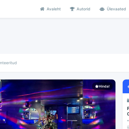
Avaleht
Autorid
Ülevaated
teeritud
Hinda!
*
ü