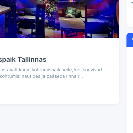
T
paik Tallinnas
mustavalt kuum kohtumispaik neile, kes soovivad
kohtumisi nautides ja pääseda linna r...