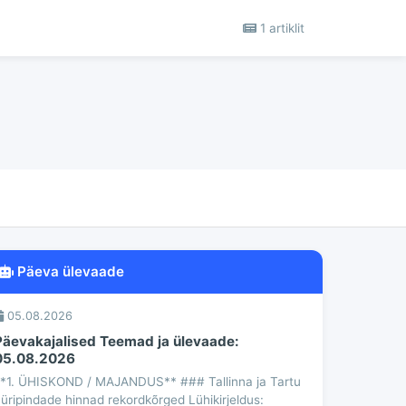
1 artiklit
Päeva ülevaade
05.08.2026
Päevakajalised Teemad ja ülevaade:
05.08.2026
*1. ÜHISKOND / MAJANDUS** ### Tallinna ja Tartu
üripindade hinnad rekordkõrged Lühikirjeldus: