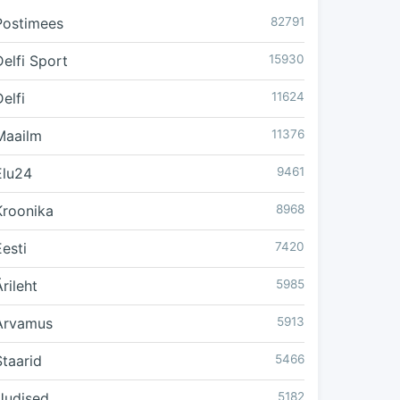
Postimees
82791
Delfi Sport
15930
elfi
11624
Maailm
11376
Elu24
9461
Kroonika
8968
Eesti
7420
rileht
5985
Arvamus
5913
Staarid
5466
Uudised
5182