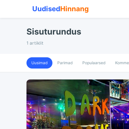
Uudised
Hinnang
Sisuturundus
1 artiklit
Uusimad
Parimad
Populaarsed
Kommen