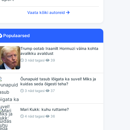
Vaata kõiki autoreid
Populaarsed
Trump ootab Iraanilt Hormuzi väina kohta
avalikku avaldust
3 näd tagasi
39
Õunapuid tasub lõigata ka suvel! Miks ja
kuidas seda õigesti teha?
3 näd tagasi
37
Mari Kukk: kuhu ruttame?
4 näd tagasi
36