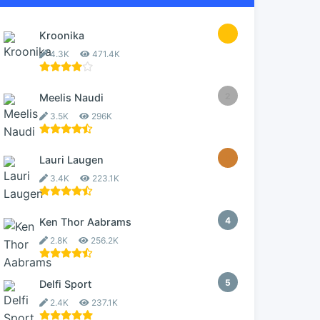
1
Kroonika
4.3K
471.4K
2
Meelis Naudi
3.5K
296K
3
Lauri Laugen
3.4K
223.1K
4
Ken Thor Aabrams
2.8K
256.2K
5
Delfi Sport
2.4K
237.1K