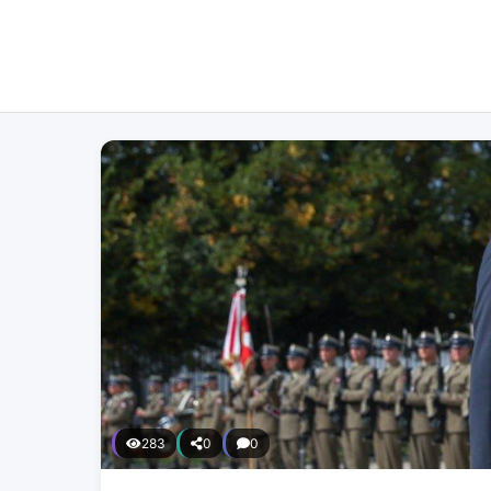
283
0
0