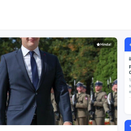
Hinda!
1
s
e