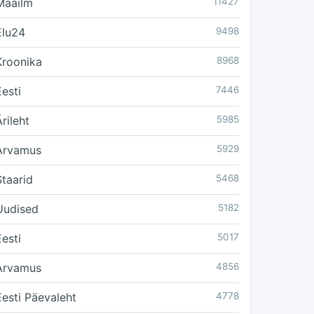
Maailm
11427
Elu24
9498
Kroonika
8968
Eesti
7446
rileht
5985
Arvamus
5929
Staarid
5468
Uudised
5182
Eesti
5017
Arvamus
4856
Eesti Päevaleht
4778