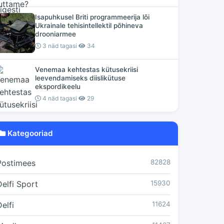
Isapuhkusel Briti programmeerija lõi
Ukrainale tehisintellektil põhineva
drooniarmee
3 näd tagasi
34
Venemaa kehtestas kütusekriisi
leevendamiseks diislikütuse
ekspordikeelu
4 näd tagasi
29
Kategooriad
Postimees
82828
Delfi Sport
15930
elfi
11624