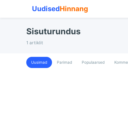
Uudised
Hinnang
Sisuturundus
1 artiklit
Uusimad
Parimad
Populaarsed
Kommen