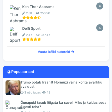
4
Ken Thor Aabrams
2.8K
256.5K
5
Delfi Sport
2.4K
237.4K
Vaata kõiki autoreid
Populaarsed
Trump ootab Iraanilt Hormuzi väina kohta avalikku
avaldust
3 näd tagasi
42
Õunapuid tasub lõigata ka suvel! Miks ja kuidas seda
õigesti teha?