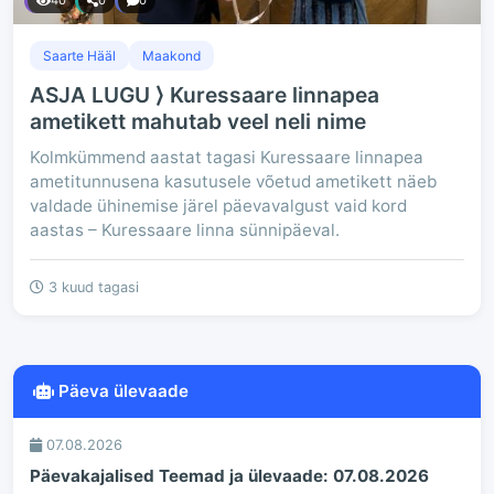
40
0
0
Saarte Hääl
Maakond
ASJA LUGU ⟩ Kuressaare linnapea
ametikett mahutab veel neli nime
Kolmkümmend aastat tagasi Kuressaare linnapea
ametitunnusena kasutusele võetud ametikett näeb
valdade ühinemise järel päevavalgust vaid kord
aastas – Kuressaare linna sünnipäeval.
3 kuud tagasi
Päeva ülevaade
07.08.2026
Päevakajalised Teemad ja ülevaade: 07.08.2026