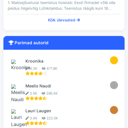
1. Maksejõuetuse teenistus hoiatab: Eesti firmadel võib olla
peidus hiigelvõlg Lühikirjeldus: Teenistus räägib kuni 18...
Kõik ülevaated
Parimad autorid
1
Kroonika
4.3K
471.8K
2
Meelis Naudi
3.5K
296.4K
3
Lauri Laugen
3.4K
223.5K