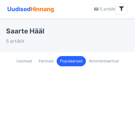
Uudised
Hinnang
5 artiklit
Saarte Hääl
5 artiklit
Uusimad
Parimad
Populaarsed
Kommenteeritud