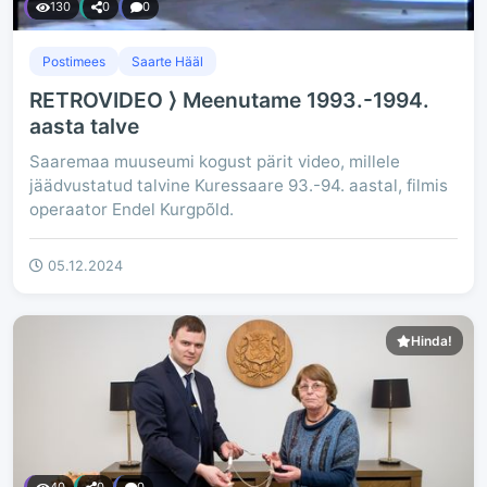
130
0
0
Postimees
Saarte Hääl
RETROVIDEO ⟩ Meenutame 1993.-1994.
aasta talve
Saaremaa muuseumi kogust pärit video, millele
jäädvustatud talvine Kuressaare 93.-94. aastal, filmis
operaator Endel Kurgpõld.
05.12.2024
Hinda!