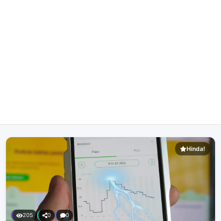
Hinda!
205
0
0