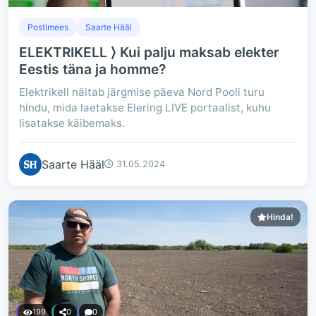
Postimees
Saarte Hääl
ELEKTRIKELL ⟩ Kui palju maksab elekter
Eestis täna ja homme?
Elektrikell näitab järgmise päeva Nord Pooli turu
hindu, mida laetakse Elering LIVE portaalist, kuhu
lisatakse käibemaks.
Saarte Hääl
31.05.2024
Hinda!
199
0
0