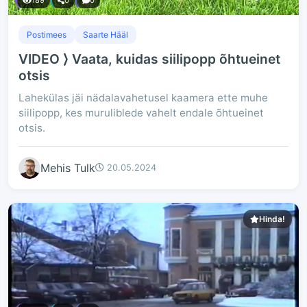
189
0
0
Postimees
Saarte Hääl
VIDEO ⟩ Vaata, kuidas siilipopp õhtueinet
otsis
Lahekülas jäi nädalavahetusel kaamera ette muhe
siilipopp, kes muruliblede vahelt endale õhtueinet
otsis.
Mehis Tulk
20.05.2024
Hinda!