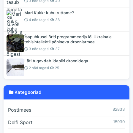
3 näd tagasi
40
Mari Kukk: kuhu ruttame?
4 näd tagasi
38
Isapuhkusel Briti programmeerija lõi Ukrainale
tehisintellektil põhineva drooniarmee
3 näd tagasi
37
Läti tugevdab idapiiri droonidega
2 näd tagasi
25
Kategooriad
Postimees
82833
Delfi Sport
15930