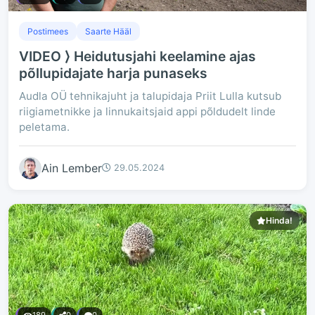
Postimees
Saarte Hääl
VIDEO ⟩ Heidutusjahi keelamine ajas
põllupidajate harja punaseks
Audla OÜ tehnikajuht ja talupidaja Priit Lulla kutsub
riigiametnikke ja linnukaitsjaid appi põldudelt linde
peletama.
Ain Lember
29.05.2024
Hinda!