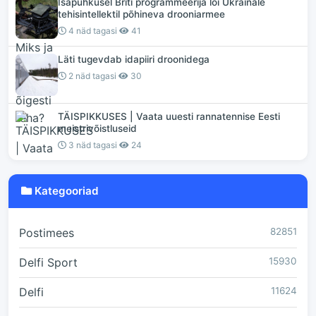
Isapuhkusel Briti programmeerija lõi Ukrainale
tehisintellektil põhineva drooniarmee
4 näd tagasi
41
Läti tugevdab idapiiri droonidega
2 näd tagasi
30
TÄISPIKKUSES | Vaata uuesti rannatennise Eesti
meistrivõistluseid
3 näd tagasi
24
Kategooriad
Postimees
82851
Delfi Sport
15930
Delfi
11624