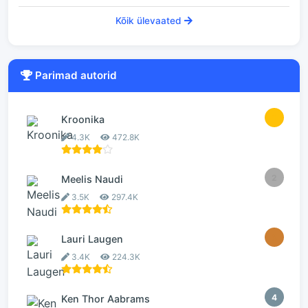
Kõik ülevaated
Parimad autorid
1
Kroonika
4.3K
472.8K
2
Meelis Naudi
3.5K
297.4K
3
Lauri Laugen
3.4K
224.3K
4
Ken Thor Aabrams