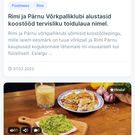
Postimees
Rimi
Rimi ja Pärnu Võrkpalliklubi alustasid
koostööd tervisliku toidulaua nimel.
Rimi ja Pärnu võrkpalliklubi sõlmisid koostöölepingu,
mille laiem eesmärk on tuua võrkpall ja Rimi Pärnu
kauplused kogukonnale lähemale nii visuaalselt kui
füüsiliselt. Esialgu ...
07.02.2025
Hinda!
51
0
0