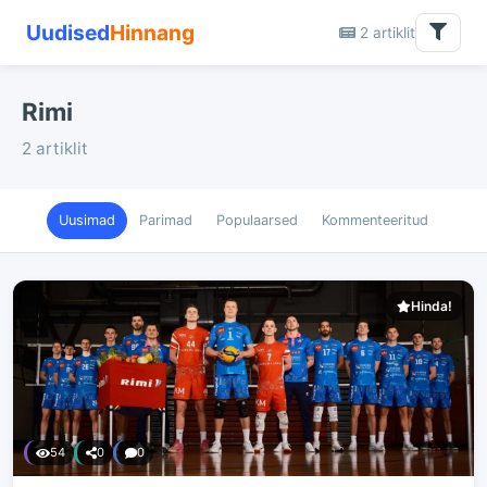
Uudised
Hinnang
2 artiklit
Rimi
2 artiklit
Uusimad
Parimad
Populaarsed
Kommenteeritud
Hinda!
54
0
0