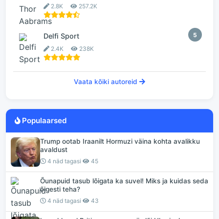
2.8K
257.2K
5
Delfi Sport
2.4K
238K
Vaata kõiki autoreid
Populaarsed
Trump ootab Iraanilt Hormuzi väina kohta avalikku
avaldust
4 näd tagasi
45
Õunapuid tasub lõigata ka suvel! Miks ja kuidas seda
õigesti teha?
4 näd tagasi
43