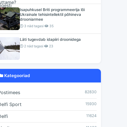
Isapuhkusel Briti programmeerija lõi
Ukrainale tehisintellektil põhineva
drooniarmee
3 näd tagasi
35
Läti tugevdab idapiiri droonidega
2 näd tagasi
23
Kategooriad
Postimees
82830
Delfi Sport
15930
elfi
11624