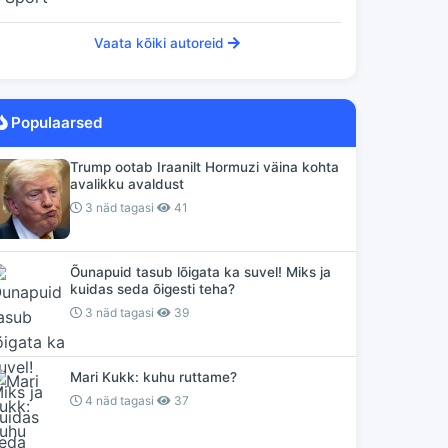
Vaata kõiki autoreid
Populaarsed
Trump ootab Iraanilt Hormuzi väina kohta
avalikku avaldust
3 näd tagasi
41
Õunapuid tasub lõigata ka suvel! Miks ja
kuidas seda õigesti teha?
3 näd tagasi
39
Mari Kukk: kuhu ruttame?
4 näd tagasi
37