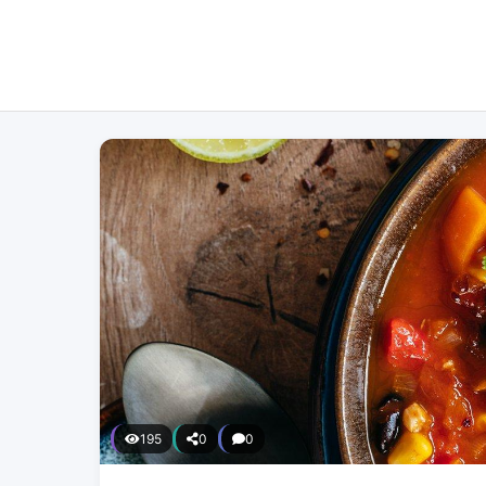
195
0
0