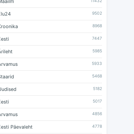
Maailm
11432
Elu24
9502
Kroonika
8968
Eesti
7447
rileht
5985
Arvamus
5933
Staarid
5468
Uudised
5182
Eesti
5017
Arvamus
4856
Eesti Päevaleht
4778