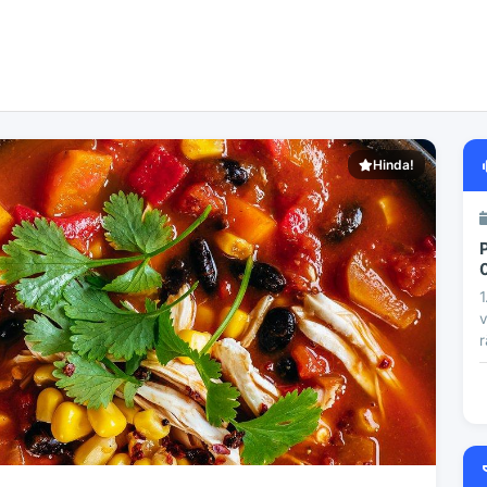
Hinda!
1
v
r