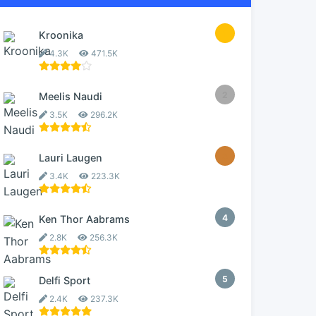
1
Kroonika
4.3K
471.5K
2
Meelis Naudi
3.5K
296.2K
3
Lauri Laugen
3.4K
223.3K
4
Ken Thor Aabrams
2.8K
256.3K
5
Delfi Sport
2.4K
237.3K