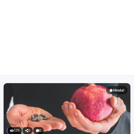
Hinda!
126
0
0