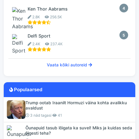
4
Ken Thor Aabrams
2.8K
256.5K
5
Delfi Sport
2.4K
237.4K
Vaata kõiki autoreid
Populaarsed
Trump ootab Iraanilt Hormuzi väina kohta avalikku
avaldust
3 näd tagasi
41
Õunapuid tasub lõigata ka suvel! Miks ja kuidas seda
õigesti teha?