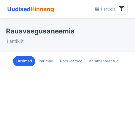
Uudised
Hinnang
1 artiklit
Rauavaegusaneemia
1 artiklit
Uusimad
Parimad
Populaarsed
Kommenteeritud