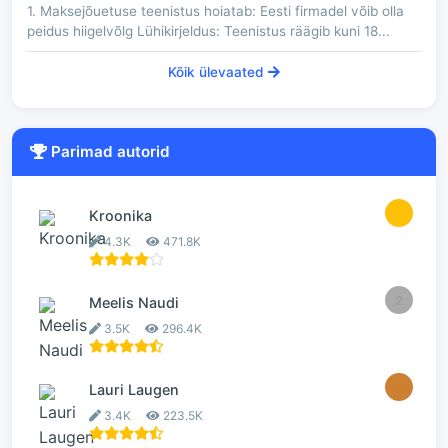
1. Maksejõuetuse teenistus hoiatab: Eesti firmadel võib olla
peidus hiigelvõlg Lühikirjeldus: Teenistus räägib kuni 18...
Kõik ülevaated
Parimad autorid
1
Kroonika
4.3K
471.8K
2
Meelis Naudi
3.5K
296.4K
3
Lauri Laugen
3.4K
223.5K