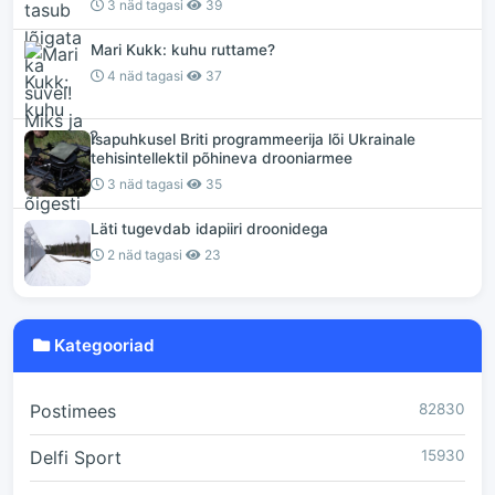
3 näd tagasi
39
Mari Kukk: kuhu ruttame?
4 näd tagasi
37
Isapuhkusel Briti programmeerija lõi Ukrainale
tehisintellektil põhineva drooniarmee
3 näd tagasi
35
Läti tugevdab idapiiri droonidega
2 näd tagasi
23
Kategooriad
Postimees
82830
Delfi Sport
15930