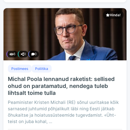
Hinda!
6
0
0
Postimees
Poliitika
Michal Poola lennanud raketist: sellised
ohud on paratamatud, nendega tuleb
lihtsalt toime tulla
Peaminister Kristen Michali (RE) sõnul uuritakse kõik
sarnased juhtumid põhjalikult läbi ning Eesti jätkab
õhukaitse ja hoiatussüsteemide tugevdamist. «Üht-
teist on juba kohal, ...