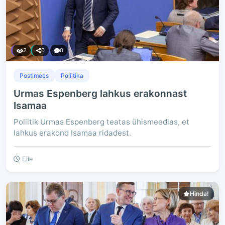
2
0
0
Postimees
Poliitika
Urmas Espenberg lahkus erakonnast
Isamaa
Poliitik Urmas Espenberg teatas ühismeedias, et
lahkus erakond Isamaa ridadest.
Eile
Hinda!