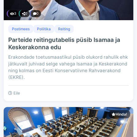
3
0
0
Postimees
Poliitika
Reiting
Parteide reitingutabelis püsib Isamaa ja
Keskerakonna edu
Erakondade toetusmaastikul püsib olukord rahulik ehk
jätkuvalt juhivad selge vahega Isamaa ja Keskerakond
ning kolmas on Eesti Konservatiivne Rahvaerakond
(EKRE).
Eile
Hinda!