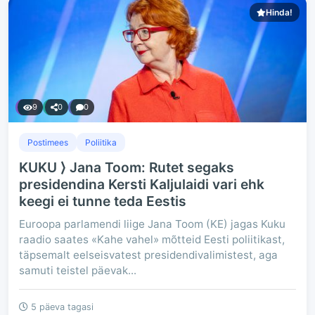
Hinda!
9
0
0
Postimees
Poliitika
KUKU ⟩ Jana Toom: Rutet segaks
presidendina Kersti Kaljulaidi vari ehk
keegi ei tunne teda Eestis
Euroopa parlamendi liige Jana Toom (KE) jagas Kuku
raadio saates «Kahe vahel» mõtteid Eesti poliitikast,
täpsemalt eelseisvatest presidendivalimistest, aga
samuti teistel päevak...
5 päeva tagasi