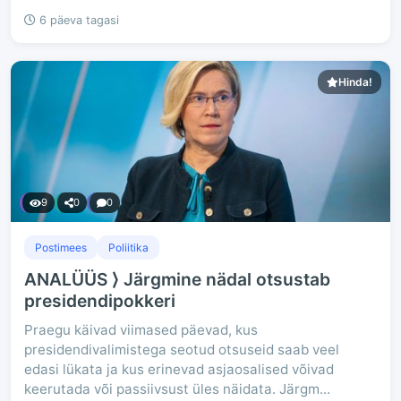
6 päeva tagasi
Hinda!
9
0
0
Postimees
Poliitika
ANALÜÜS ⟩ Järgmine nädal otsustab
presidendipokkeri
Praegu käivad viimased päevad, kus
presidendivalimistega seotud otsuseid saab veel
edasi lükata ja kus erinevad asjaosalised võivad
keerutada või passiivsust üles näidata. Järgm...