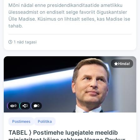
Mõni nädal enne presidendikanditaatide ametlikku
ülesseadmist on endiselt selge favoriit õiguskantsler
Ülle Madise. Küsimus on lihtsalt selles, kas Madise ise
tahab.
1 näd tagasi
Hinda!
9
0
0
Postimees
Poliitika
TABEL ⟩ Postimehe lugejatele meeldib