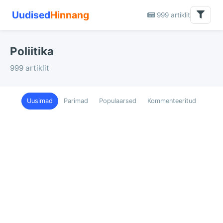
Uudised
Hinnang
999 artiklit
Poliitika
999 artiklit
Uusimad
Parimad
Populaarsed
Kommenteeritud