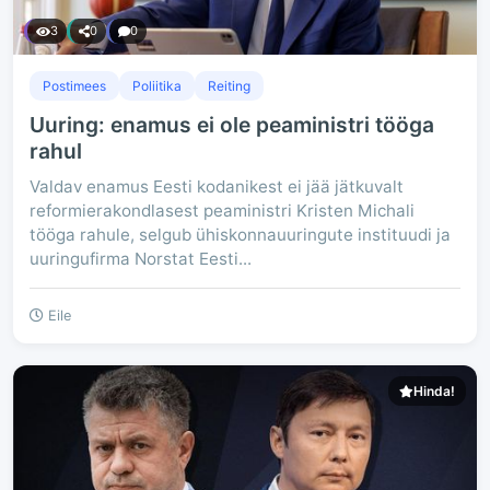
3
0
0
Postimees
Poliitika
Reiting
Uuring: enamus ei ole peaministri tööga
rahul
Valdav enamus Eesti kodanikest ei jää jätkuvalt
reformierakondlasest peaministri Kristen Michali
tööga rahule, selgub ühiskonnauuringute instituudi ja
uuringufirma Norstat Eesti...
Eile
Hinda!