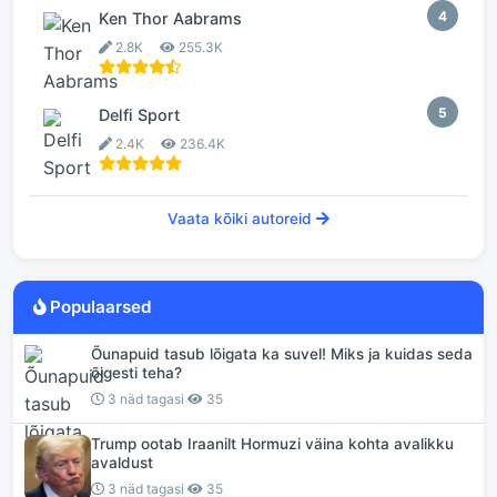
4
Ken Thor Aabrams
2.8K
255.3K
5
Delfi Sport
2.4K
236.4K
Vaata kõiki autoreid
Populaarsed
Õunapuid tasub lõigata ka suvel! Miks ja kuidas seda
õigesti teha?
3 näd tagasi
35
Trump ootab Iraanilt Hormuzi väina kohta avalikku
avaldust
3 näd tagasi
35