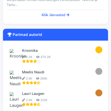
Tartu...
Kõik ülevaated
Parimad autorid
1
Kroonika
4.3K
470.3K
2
Meelis Naudi
3.5K
295K
3
Lauri Laugen
3.4K
222K