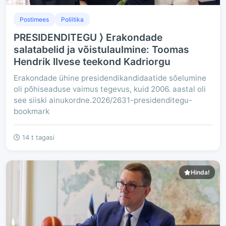
Postimees
Poliitika
PRESIDENDITEGU ⟩ Erakondade
salatabelid ja võistulaulmine: Toomas
Hendrik Ilvese teekond Kadriorgu
Erakondade ühine presidendikandidaatide sõelumine
oli põhiseaduse vaimus tegevus, kuid 2006. aastal oli
see siiski ainukordne.2026/2631-presidenditegu-
bookmark
14 t tagasi
Hinda!