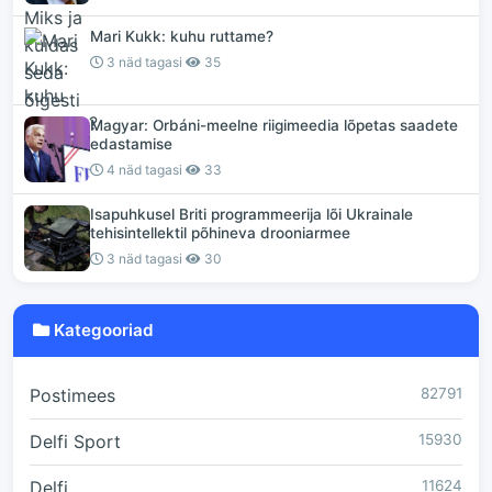
Mari Kukk: kuhu ruttame?
3 näd tagasi
35
Magyar: Orbáni-meelne riigimeedia lõpetas saadete
edastamise
4 näd tagasi
33
Isapuhkusel Briti programmeerija lõi Ukrainale
tehisintellektil põhineva drooniarmee
3 näd tagasi
30
Kategooriad
Postimees
82791
Delfi Sport
15930
Delfi
11624