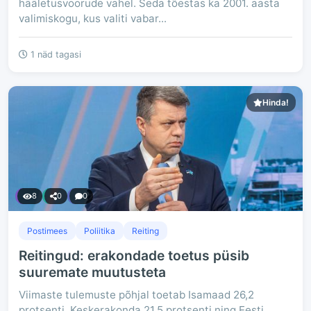
hääletusvoorude vahel. Seda tõestas ka 2001. aasta
valimiskogu, kus valiti vabar...
1 näd tagasi
Hinda!
8
0
0
Postimees
Poliitika
Reiting
Reitingud: erakondade toetus püsib
suuremate muutusteta
Viimaste tulemuste põhjal toetab Isamaad 26,2
protsenti, Keskerakonda 21,5 protsenti ning Eesti