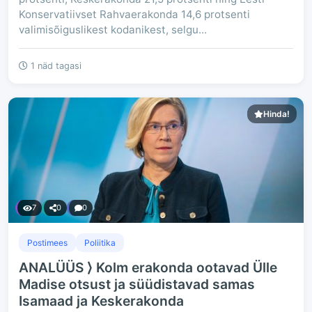
Konservatiivset Rahvaerakonda 14,6 protsenti
valimisõiguslikest kodanikest, selgu...
1 näd tagasi
Hinda!
7
0
0
Postimees
Poliitika
ANALÜÜS ⟩ Kolm erakonda ootavad Ülle
Madise otsust ja süüdistavad samas
Isamaad ja Keskerakonda