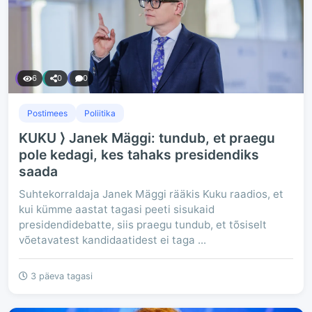
6
0
0
Postimees
Poliitika
KUKU ⟩ Janek Mäggi: tundub, et praegu
pole kedagi, kes tahaks presidendiks
saada
Suhtekorraldaja Janek Mäggi rääkis Kuku raadios, et
kui kümme aastat tagasi peeti sisukaid
presidendidebatte, siis praegu tundub, et tõsiselt
võetavatest kandidaatidest ei taga ...
3 päeva tagasi