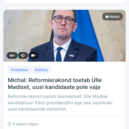
Hinda!
6
0
0
Postimees
Poliitika
Michal: Reformierakond toetab Ülle
Madiset, uusi kandidaate pole vaja
Reformierakond toetab üksmeelselt Ülle Madise
kandidatuuri Eesti presidendiks ega pea vajalikuks
uute kandidaatide esitamist.
6 päeva tagasi