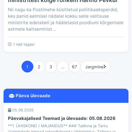
ministritest kõige rohkem Hanno Pevkur
Nii nagu ka Postimehe küsitletud poliitikaeksperdid,
kes panid eelmisel nädalal kokku selle valitsuse
ministrite edetabeli ja hääletasid poodiumi kõrgeimale
astmele kaitseminist...
1 näd tagasi
1
2
3
…
67
Jargmine
Päeva ülevaade
05.08.2026
Päevakajalised Teemad ja ülevaade: 05.08.2026
**1. ÜHISKOND / MAJANDUS** ### Tallinna ja Tartu
üüripindade hinnad rekordkõrged Lühikirjeldus: Tallinna ja