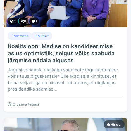
6
0
0
Postimees
Poliitika
Koalitsioon: Madise on kandideerimise
asjus optimistlik, selgus võiks saabuda
järgmise nädala alguses
Järgmise nädala riigikogu vanematekogu kohtumine
võiks tuua õiguskantsler Ülle Madisele kinnituse, et
tema selja taga on piisavalt lai toetus, et riigikogus
presidendiks saamise...
3 päeva tagasi
Hinda!