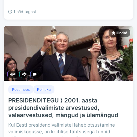
1 näd tagasi
Hinda!
6
0
0
Postimees
Poliitika
PRESIDENDITEGU ⟩ 2001. aasta
presidendivalimiste arvestused,
valearvestused, mängud ja ülemängud
Kui Eesti presidendivalimistel läheb otsustamine
valimiskogusse, on kriitilise tähtsusega tunnid