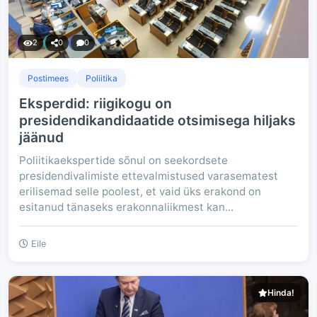
2
0
0
Postimees
Poliitika
Eksperdid: riigikogu on
presidendikandidaatide otsimisega hiljaks
jäänud
Poliitikaekspertide sõnul on seekordsete
presidendivalimiste ettevalmistused varasematest
erilisemad selle poolest, et vaid üks erakond on
esitanud tänaseks erakonnaliikmest kan...
Eile
Hinda!