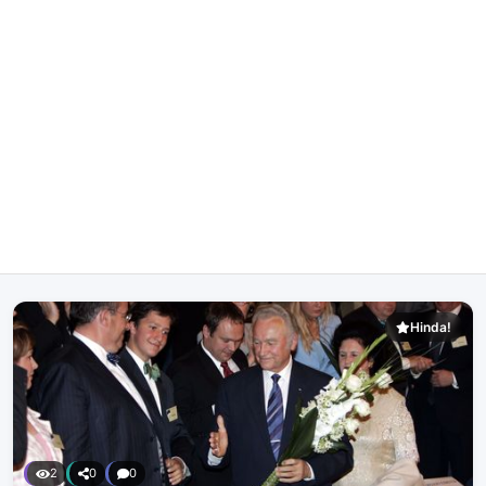
Hinda!
2
0
0