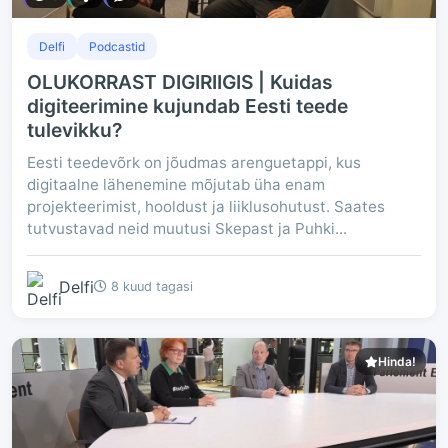
Delfi
Podcastid
OLUKORRAST DIGIRIIGIS | Kuidas
digiteerimine kujundab Eesti teede
tulevikku?
Eesti teedevõrk on jõudmas arenguetappi, kus
digitaalne lähenemine mõjutab üha enam
projekteerimist, hooldust ja liiklusohutust. Saates
tutvustavad neid muutusi Skepast ja Puhki...
Delfi
8 kuud tagasi
Hinda!