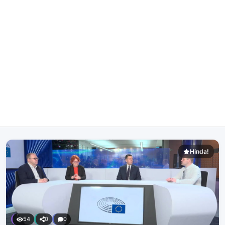
Hinda!
54
0
0