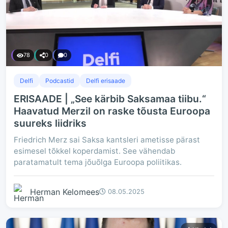
78
0
0
Delfi
Podcastid
Delfi erisaade
ERISAADE | „See kärbib Saksamaa tiibu.“
Haavatud Merzil on raske tõusta Euroopa
suureks liidriks
Friedrich Merz sai Saksa kantsleri ametisse pärast
esimesel tõkkel koperdamist. See vähendab
paratamatult tema jõuõlga Euroopa poliitikas.
Herman Kelomees
08.05.2025