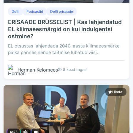
Delfi
Podcastid
Delfi erisaade
ERISAADE BRÜSSELIST | Kas lahjendatud
EL kliimaeesmärgid on kui indulgentsi
ostmine?
EL otsustas lahjendada 2040. aasta kliimaeesmärke
paika pannes nende täitmise lubatud viisi.
Herman Kelomees
8 kuud tagasi
Hinda!
73
0
0