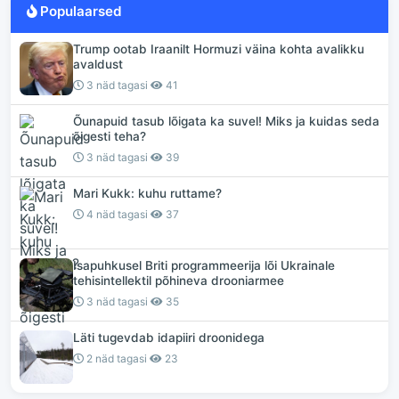
Populaarsed
Trump ootab Iraanilt Hormuzi väina kohta avalikku
avaldust
3 näd tagasi
41
Õunapuid tasub lõigata ka suvel! Miks ja kuidas seda
õigesti teha?
3 näd tagasi
39
Mari Kukk: kuhu ruttame?
4 näd tagasi
37
Isapuhkusel Briti programmeerija lõi Ukrainale
tehisintellektil põhineva drooniarmee
3 näd tagasi
35
Läti tugevdab idapiiri droonidega
2 näd tagasi
23