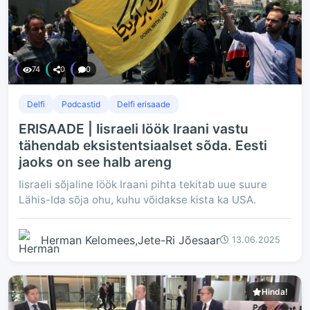
74
0
0
Delfi
Podcastid
Delfi erisaade
ERISAADE | Iisraeli löök Iraani vastu
tähendab eksistentsiaalset sõda. Eesti
jaoks on see halb areng
Iisraeli sõjaline löök Iraani pihta tekitab uue suure
Lähis-Ida sõja ohu, kuhu võidakse kista ka USA.
Herman Kelomees,Jete-Ri Jõesaar
13.06.2025
Hinda!