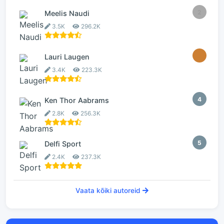
2
Meelis Naudi
3.5K
296.2K
3
Lauri Laugen
3.4K
223.3K
4
Ken Thor Aabrams
2.8K
256.3K
5
Delfi Sport
2.4K
237.3K
Vaata kõiki autoreid