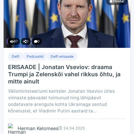
Hinda!
87
0
0
Delfi
Podcastid
Delfi erisaade
ERISAADE | Jonatan Vseviov: draama
Trumpi ja Zelenskõi vahel rikkus õhtu, ja
mitte ainult
Välisministeeriumi kantsler Jonatan Vseviov ütles
viimaste päevadel toimunud ning lähipäevil
oodatavate arengute kohta Ukrainaga seotud
kõnelustel, et Vladimir Putini aastaid ta...
Herman Kelomees
24.04.2025