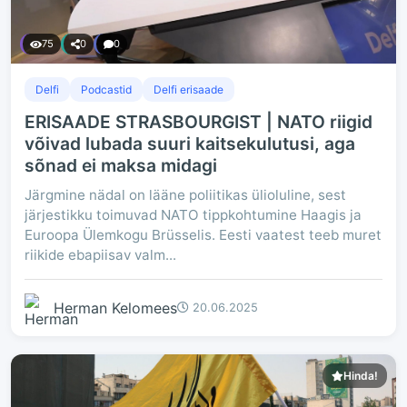
75
0
0
Delfi
Podcastid
Delfi erisaade
ERISAADE STRASBOURGIST | NATO riigid
võivad lubada suuri kaitsekulutusi, aga
sõnad ei maksa midagi
Järgmine nädal on lääne poliitikas ülioluline, sest
järjestikku toimuvad NATO tippkohtumine Haagis ja
Euroopa Ülemkogu Brüsselis. Eesti vaatest teeb muret
riikide ebapiisav valm...
Herman Kelomees
20.06.2025
Hinda!