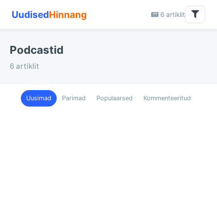
Uudised
Hinnang
6 artiklit
Podcastid
6 artiklit
Uusimad
Parimad
Populaarsed
Kommenteeritud