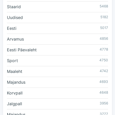
Staarid
5468
Uudised
5182
Eesti
5017
Arvamus
4856
Eesti Päevaleht
4778
Sport
4750
Maaleht
4742
Majandus
4693
Korvpall
4648
Jalgpall
3956
Majandus
3777