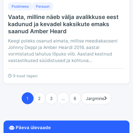
Postimees
Persoon
Vaata, milline näeb välja avalikkuse eest
kadunud ja kevadel kaksikute emaks
saanud Amber Heard
Keegi poleks osanud aimata, millise meediakaoseni
Johnny Deppi ja Amber Heardi 2016. aastal
vormistatud lahutus lõpuks viib. Aastaid kestnud
vastastikused süüdistused ja kohtuva...
9 kuud tagasi
1
2
3
…
6
Jargmine
Päeva ülevaade