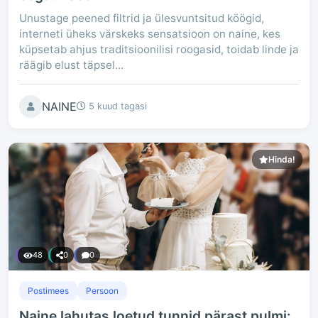
Unustage peened filtrid ja ülesvuntsitud köögid,
interneti üheks värskeks sensatsioon on naine, kes
küpsetab ahjus traditsioonilisi roogasid, toidab linde ja
räägib elust täpsel...
NAINE
5 kuud tagasi
Hinda!
48
0
0
Postimees
Persoon
Naine lahutas loetud tunnid pärast pulmi: