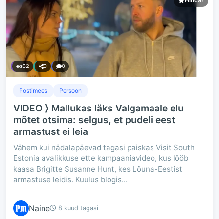
Hinda!
62
0
0
Postimees
Persoon
VIDEO ⟩ Mallukas läks Valgamaale elu
mõtet otsima: selgus, et pudeli eest
armastust ei leia
Vähem kui nädalapäevad tagasi paiskas Visit South
Estonia avalikkuse ette kampaaniavideo, kus lööb
kaasa Brigitte Susanne Hunt, kes Lõuna-Eestist
armastuse leidis. Kuulus blogis...
Naine
8 kuud tagasi