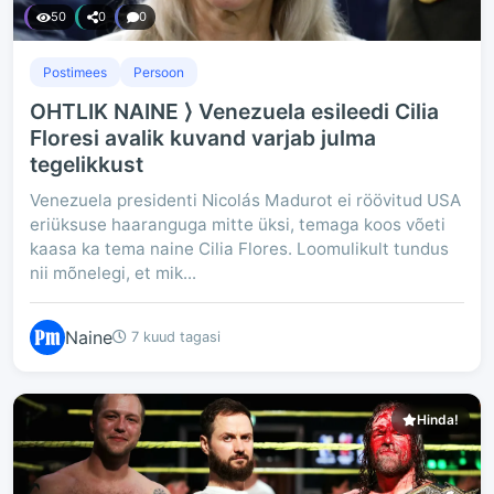
50
0
0
Postimees
Persoon
OHTLIK NAINE ⟩ Venezuela esileedi Cilia
Floresi avalik kuvand varjab julma
tegelikkust
Venezuela presidenti Nicolás Madurot ei röövitud USA
eriüksuse haaranguga mitte üksi, temaga koos võeti
kaasa ka tema naine Cilia Flores. Loomulikult tundus
nii mõnelegi, et mik...
Naine
7 kuud tagasi
Hinda!