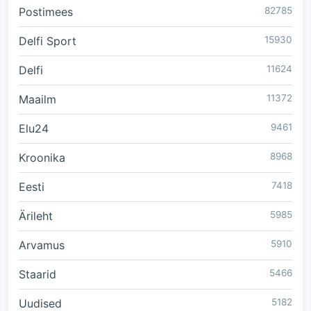
Postimees
82785
Delfi Sport
15930
Delfi
11624
Maailm
11372
Elu24
9461
Kroonika
8968
Eesti
7418
Ärileht
5985
Arvamus
5910
Staarid
5466
Uudised
5182