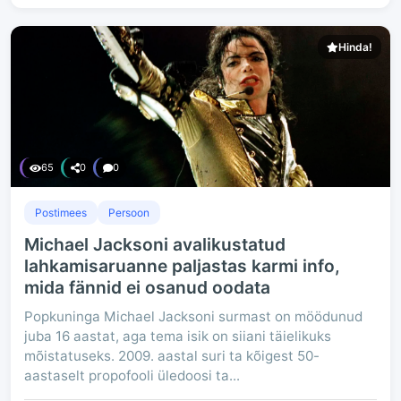
Hinda!
65
0
0
Postimees
Persoon
Michael Jacksoni avalikustatud
lahkamisaruanne paljastas karmi info,
mida fännid ei osanud oodata
Popkuninga Michael Jacksoni surmast on möödunud
juba 16 aastat, aga tema isik on siiani täielikuks
mõistatuseks. 2009. aastal suri ta kõigest 50-
aastaselt propofooli üledoosi ta...