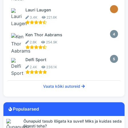
3
Lauri Laugen
3.4K
221.6K
4
Ken Thor Aabrams
2.8K
254.9K
5
Delfi Sport
2.4K
236.1K
Vaata kõiki autoreid
Populaarsed
Õunapuid tasub lõigata ka suvel! Miks ja kuidas seda
õigesti teha?