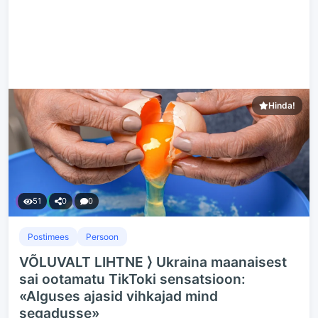
Hinda!
51
0
0
Postimees
Persoon
VÕLUVALT LIHTNE ⟩ Ukraina maanaisest
sai ootamatu TikToki sensatsioon:
«Alguses ajasid vihkajad mind
segadusse»