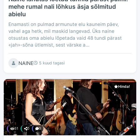
mehe rumal nali lõhkus äsja sõlmitud
abielu
Enamasti on pulmad armunute elu kauneim päev,
vahel aga hetk, mil maskid langevad. Üks naine
otsustas oma abielu lõpetada vaid 48 tundi pärast
«jah»-sõna ütlemist, sest värske a...
NAINE
5 kuud tagasi
Hinda!
51
0
0