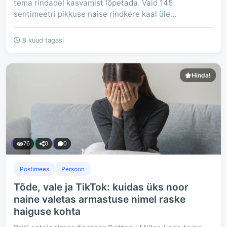
tema rindadel kasvamist lõpetada. Vaid 145
sentimeetri pikkuse naise rindkere kaal üle...
8 kuud tagasi
Hinda!
76
0
0
Postimees
Persoon
Tõde, vale ja TikTok: kuidas üks noor
naine valetas armastuse nimel raske
haiguse kohta