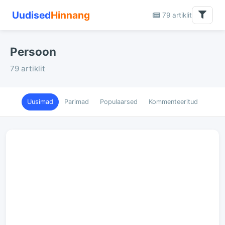
Uudised
Hinnang
79 artiklit
Persoon
79 artiklit
Uusimad
Parimad
Populaarsed
Kommenteeritud