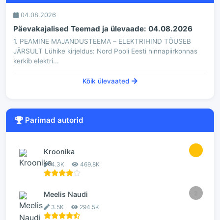
04.08.2026
Päevakajalised Teemad ja ülevaade: 04.08.2026
1. PEAMINE MAJANDUSTEEMA – ELEKTRIHIND TÕUSEB
JÄRSULT Lühike kirjeldus: Nord Pooli Eesti hinnapiirkonnas
kerkib elektri...
Kõik ülevaated
Parimad autorid
1
Kroonika
4.3K
469.8K
2
Meelis Naudi
3.5K
294.5K