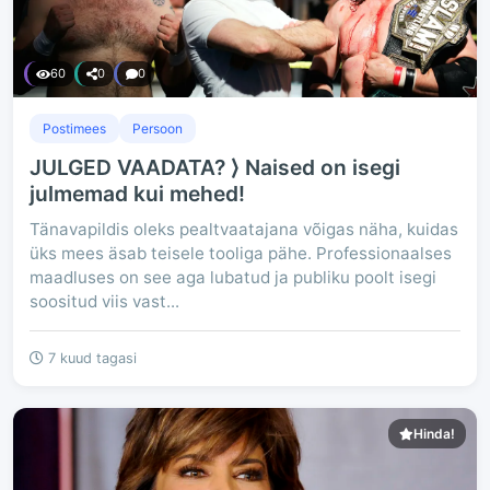
60
0
0
Postimees
Persoon
JULGED VAADATA? ⟩ Naised on isegi
julmemad kui mehed!
Tänavapildis oleks pealtvaatajana võigas näha, kuidas
üks mees äsab teisele tooliga pähe. Professionaalses
maadluses on see aga lubatud ja publiku poolt isegi
soositud viis vast...
7 kuud tagasi
Hinda!