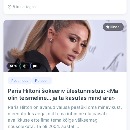
8 kuud tagasi
Hinda!
75
0
0
Postimees
Persoon
Paris Hiltoni šokeeriv ülestunnistus: «Ma
olin teismeline… ja ta kasutas mind ära»
Paris Hilton on avanud valusa peatüki oma minevikust,
meenutades aega, mil tema intiimne elu paisati
avalikkuse ette ilma tema kõige väiksemagi
nõusolekuta. Ta oli 2004. aastal ...