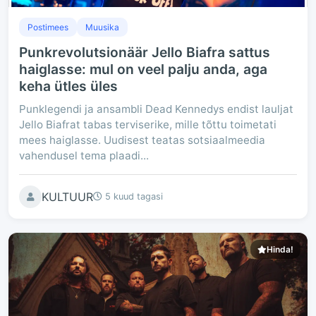
Postimees
Muusika
Punkrevolutsionäär Jello Biafra sattus
haiglasse: mul on veel palju anda, aga
keha ütles üles
Punklegendi ja ansambli Dead Kennedys endist lauljat
Jello Biafrat tabas terviserike, mille tõttu toimetati
mees haiglasse. Uudisest teatas sotsiaalmeedia
vahendusel tema plaadi...
KULTUUR
5 kuud tagasi
Hinda!