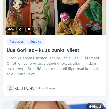
57
0
0
Postimees
Muusika
Uus Gorillaz – kuus punkti viiest
Ei tohiks enam üllatada, et Gorillaz ei väsi üllatamast.
Ometi on selle virtuaalbändi üheksas album midagi
erakordset. See räägib surmast nii liigutaval kombel,
et elu tundub ko...
KULTUUR
5 kuud tagasi
Hinda!