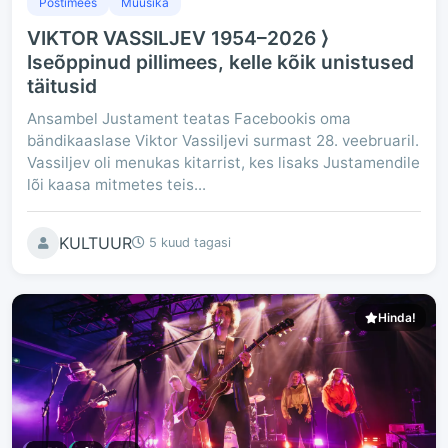
Postimees
Muusika
VIKTOR VASSILJEV 1954–2026 ⟩
Iseõppinud pillimees, kelle kõik unistused
täitusid
Ansambel Justament teatas Facebookis oma
bändikaaslase Viktor Vassiljevi surmast 28. veebruaril.
Vassiljev oli menukas kitarrist, kes lisaks Justamendile
lõi kaasa mitmetes teis...
KULTUUR
5 kuud tagasi
Hinda!