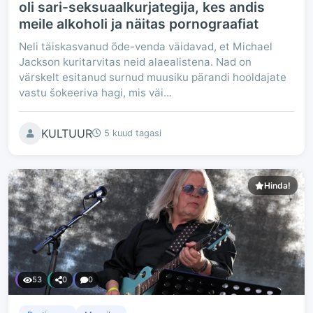
oli sari-seksuaalkurjategija, kes andis
meile alkoholi ja näitas pornograafiat
Neli täiskasvanud õde-venda väidavad, et Michael
Jackson kuritarvitas neid alaealistena. Nad on
värskelt esitanud surnud muusiku pärandi hooldajate
vastu šokeeriva hagi, mis väi...
KULTUUR
5 kuud tagasi
Hinda!
53
0
0