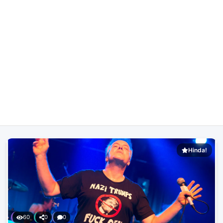
Hinda!
60
0
0