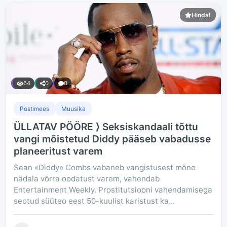
Hinda!
64
0
0
Postimees
Muusika
ÜLLATAV PÖÖRE ⟩ Seksiskandaali tõttu
vangi mõistetud Diddy pääseb vabadusse
planeeritust varem
Sean «Diddy» Combs vabaneb vangistusest mõne
nädala võrra oodatust varem, vahendab
Entertainment Weekly. Prostitutsiooni vahendamisega
seotud süüteo eest 50-kuulist karistust ka...