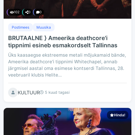
102
0
0
Postimees
Muusika
BRUTAALNE ⟩ Ameerika deathcore'i
tippnimi esineb esmakordselt Tallinnas
Üks kaasaegse ekstreemse metali mõjukamaid bände,
Ameerika deathcore'i tippnimi Whitechapel, annab
järgmisel aastal oma esimese kontserdi Tallinnas, 28.
veebruaril klubis Helite...
KULTUUR
5 kuud tagasi
Hinda!