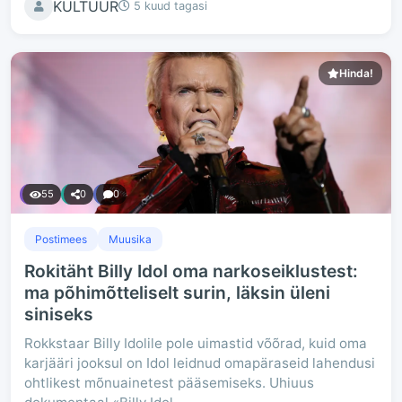
KULTUUR
5 kuud tagasi
Hinda!
55
0
0
Postimees
Muusika
Rokitäht Billy Idol oma narkoseiklustest:
ma põhimõtteliselt surin, läksin üleni
siniseks
Rokkstaar Billy Idolile pole uimastid võõrad, kuid oma
karjääri jooksul on Idol leidnud omapäraseid lahendusi
ohtlikest mõnuainetest pääsemiseks. Uhiuus