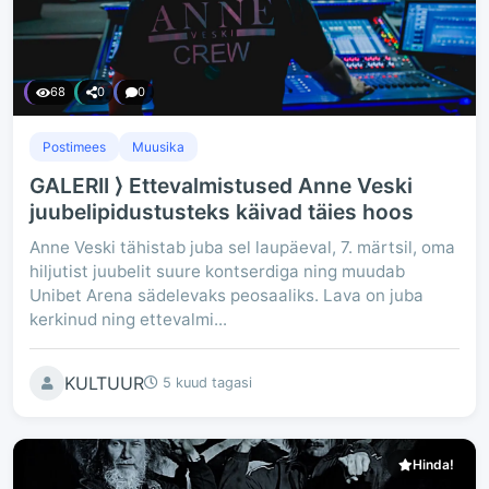
68
0
0
Postimees
Muusika
GALERII ⟩ Ettevalmistused Anne Veski
juubelipidustusteks käivad täies hoos
Anne Veski tähistab juba sel laupäeval, 7. märtsil, oma
hiljutist juubelit suure kontserdiga ning muudab
Unibet Arena sädelevaks peosaaliks. Lava on juba
kerkinud ning ettevalmi...
KULTUUR
5 kuud tagasi
Hinda!