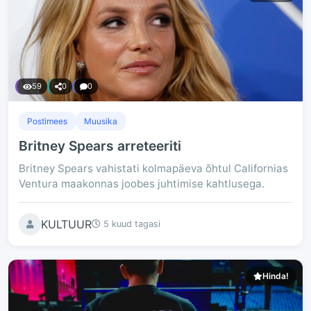
59
0
0
Postimees
Muusika
Britney Spears arreteeriti
Britney Spears vahistati kolmapäeva õhtul Californias
Ventura maakonnas joobes juhtimise kahtlusega.
KULTUUR
5 kuud tagasi
Hinda!