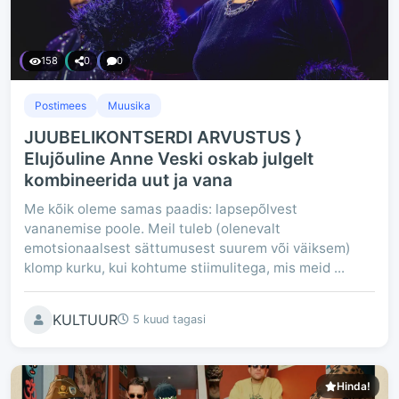
158
0
0
Postimees
Muusika
JUUBELIKONTSERDI ARVUSTUS ⟩
Elujõuline Anne Veski oskab julgelt
kombineerida uut ja vana
Me kõik oleme samas paadis: lapsepõlvest
vananemise poole. Meil tuleb (olenevalt
emotsionaalsest sättumusest suurem või väiksem)
klomp kurku, kui kohtume stiimulitega, mis meid ...
KULTUUR
5 kuud tagasi
Hinda!