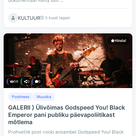
dokumentaal «Billy Idol ...
KULTUUR
5 kuud tagasi
Hinda!
58
0
0
Postimees
Muusika
GALERII ⟩ Ülivõimas Godspeed You! Black
Emperor pani publiku päevapoliitikast
mõtlema
Prohvetlik post-rocki ansambel Godspeed You! Black