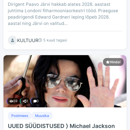
Dirigent Paavo Järvi hakkab alates 2028. aastast
juhtima Londoni filharmooniaorkestri tööd. Praeguse
peadirigendi Edward Gardneri leping lõpeb 2028.
aastal ning Järvi on valitud...
KULTUUR
5 kuud tagasi
Hinda!
59
0
0
Postimees
Muusika
UUED SÜÜDISTUSED ⟩ Michael Jackson