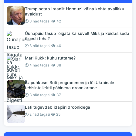
Trump ootab Iraanilt Hormuzi väina kohta avalikku
avaldust
3 näd tagasi
42
Õunapuid tasub lõigata ka suvel! Miks ja kuidas seda
õigesti teha?
3 näd tagasi
40
Mari Kukk: kuhu ruttame?
4 näd tagasi
38
Isapuhkusel Briti programmeerija lõi Ukrainale
tehisintellektil põhineva drooniarmee
3 näd tagasi
37
Läti tugevdab idapiiri droonidega
2 näd tagasi
25