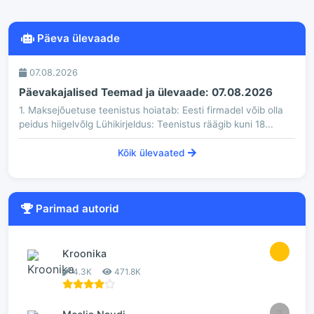
Päeva ülevaade
07.08.2026
Päevakajalised Teemad ja ülevaade: 07.08.2026
1. Maksejõuetuse teenistus hoiatab: Eesti firmadel võib olla
peidus hiigelvõlg Lühikirjeldus: Teenistus räägib kuni 18...
Kõik ülevaated
Parimad autorid
1
Kroonika
4.3K
471.8K
2