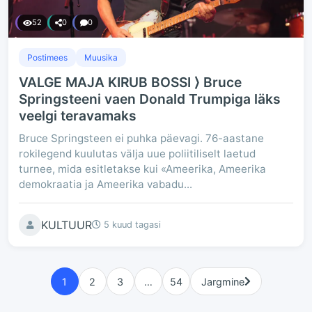
52
0
0
Postimees
Muusika
VALGE MAJA KIRUB BOSSI ⟩ Bruce
Springsteeni vaen Donald Trumpiga läks
veelgi teravamaks
Bruce Springsteen ei puhka päevagi. 76-aastane
rokilegend kuulutas välja uue poliitiliselt laetud
turnee, mida esitletakse kui «Ameerika, Ameerika
demokraatia ja Ameerika vabadu...
KULTUUR
5 kuud tagasi
1
2
3
…
54
Jargmine