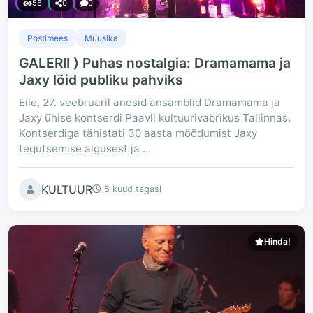
58
0
0
Postimees
Muusika
GALERII ⟩ Puhas nostalgia: Dramamama ja
Jaxy lõid publiku pahviks
Eile, 27. veebruaril andsid ansamblid Dramamama ja
Jaxy ühise kontserdi Paavli kultuurivabrikus Tallinnas.
Kontserdiga tähistati 30 aasta möödumist Jaxy
tegutsemise algusest ja ...
KULTUUR
5 kuud tagasi
Hinda!