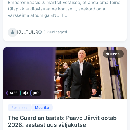
Emperor naasis 2. märtsil Eestisse, et anda oma teine
täispikk audiovisuaalne kontsert, seekord oma
värskeima albumiga «NO​ ​T...
KULTUUR
5 kuud tagasi
Hinda!
56
0
0
Postimees
Muusika
The Guardian teatab: Paavo Järvit ootab
2028. aastast uus väljakutse