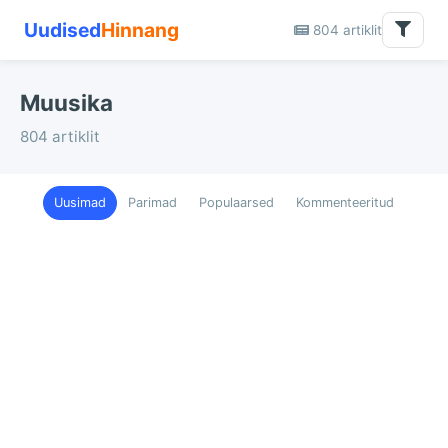
Uudised
Hinnang
804 artiklit
Muusika
804 artiklit
Uusimad
Parimad
Populaarsed
Kommenteeritud