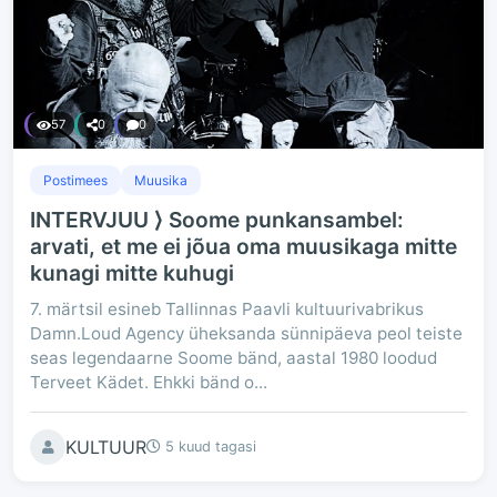
57
0
0
Postimees
Muusika
INTERVJUU ⟩ Soome punkansambel:
arvati, et me ei jõua oma muusikaga mitte
kunagi mitte kuhugi
7. märtsil esineb Tallinnas Paavli kultuurivabrikus
Damn.Loud Agency üheksanda sünnipäeva peol teiste
seas legendaarne Soome bänd, aastal 1980 loodud
Terveet Kädet. Ehkki bänd o...
KULTUUR
5 kuud tagasi