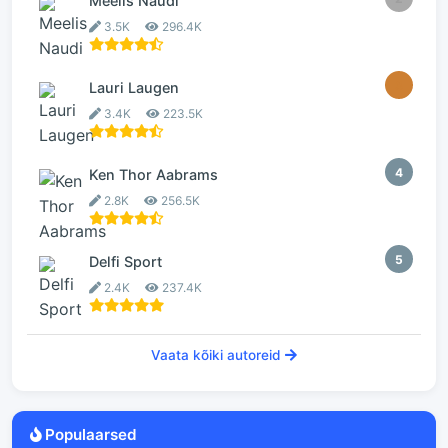
Meelis Naudi
3.5K
296.4K
3
Lauri Laugen
3.4K
223.5K
4
Ken Thor Aabrams
2.8K
256.5K
5
Delfi Sport
2.4K
237.4K
Vaata kõiki autoreid
Populaarsed