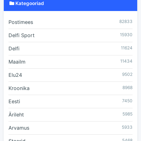
Kategooriad
Postimees
82833
Delfi Sport
15930
Delfi
11624
Maailm
11434
Elu24
9502
Kroonika
8968
Eesti
7450
Ärileht
5985
Arvamus
5933
5468