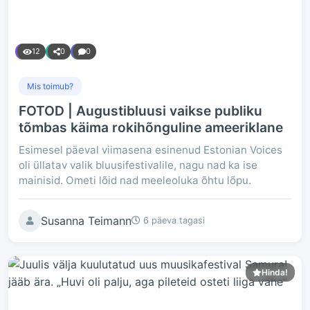
12
0
0
Mis toimub?
FOTOD | Augustibluusi vaikse publiku
tõmbas käima rokihõnguline ameeriklane
Esimesel päeval viimasena esinenud Estonian Voices
oli üllatav valik bluusifestivalile, nagu nad ka ise
mainisid. Ometi lõid nad meeleoluka õhtu lõpu.
Susanna Teimann
6 päeva tagasi
Hinda!