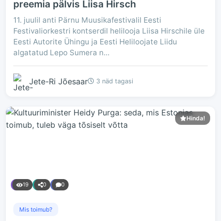
preemia pälvis Liisa Hirsch
11. juulil anti Pärnu Muusikafestivalil Eesti
Festivaliorkestri kontserdil helilooja Liisa Hirschile üle
Eesti Autorite Ühingu ja Eesti Heliloojate Liidu
algatatud Lepo Sumera n...
Jete-Ri Jõesaar
3 näd tagasi
Hinda!
19
0
0
Mis toimub?