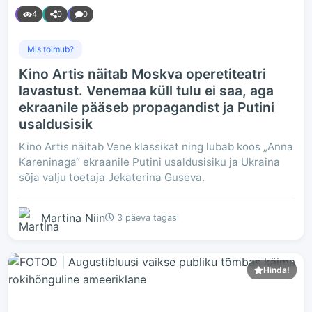
4
0
0
Mis toimub?
Kino Artis näitab Moskva operetiteatri
lavastust. Venemaa küll tulu ei saa, aga
ekraanile pääseb propagandist ja Putini
usaldusisik
Kino Artis näitab Vene klassikat ning lubab koos „Anna
Kareninaga“ ekraanile Putini usaldusisiku ja Ukraina
sõja valju toetaja Jekaterina Guseva.
Martina Niin
3 päeva tagasi
Hinda!