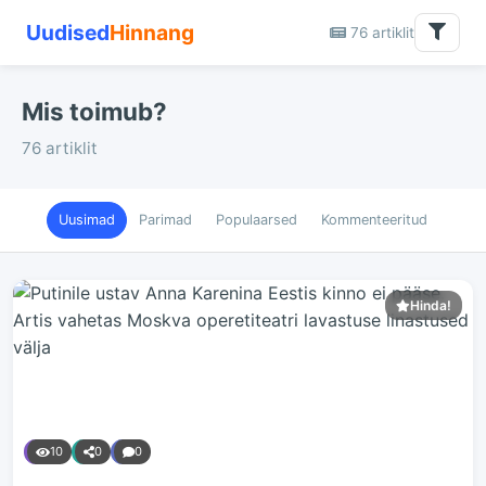
Uudised
Hinnang
76 artiklit
Mis toimub?
76 artiklit
Uusimad
Parimad
Populaarsed
Kommenteeritud
Hinda!
10
0
0