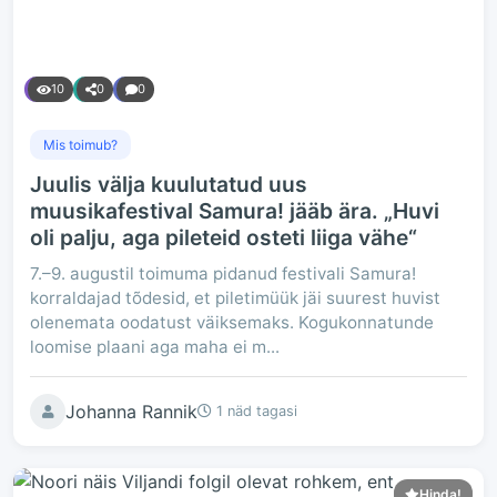
10
0
0
Mis toimub?
Juulis välja kuulutatud uus
muusikafestival Samura! jääb ära. „Huvi
oli palju, aga pileteid osteti liiga vähe“
7.–9. augustil toimuma pidanud festivali Samura!
korraldajad tõdesid, et piletimüük jäi suurest huvist
olenemata oodatust väiksemaks. Kogukonnatunde
loomise plaani aga maha ei m...
Johanna Rannik
1 näd tagasi
Hinda!