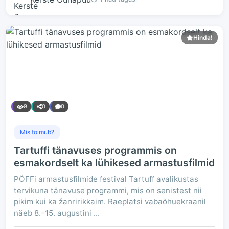
Hinda!
9
0
0
Mis toimub?
Tartuffi tänavuses programmis on
esmakordselt ka lühikesed armastusfilmid
PÖFFi armastusfilmide festival Tartuff avalikustas
tervikuna tänavuse programmi, mis on senistest nii
pikim kui ka žanririkkaim. Raeplatsi vabaõhuekraanil
näeb 8.–15. augustini ...