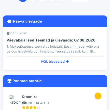
Päeva ülevaade
07.08.2026
Päevakajalised Teemad ja ülevaade: 07.08.2026
1. Maksejõuetuse teenistus hoiatab: Eesti firmadel võib olla
peidus hiigelvõlg Lühikirjeldus: Teenistus räägib kuni 18...
Kõik ülevaated
Parimad autorid
1
Kroonika
4.3K
471.8K