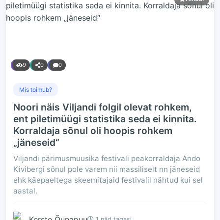
9
0
0
Mis toimub?
Noori näis Viljandi folgil olevat rohkem,
ent piletimüügi statistika seda ei kinnita.
Korraldaja sõnul oli hoopis rohkem
„jäneseid“
Viljandi pärimusmuusika festivali peakorraldaja Ando
Kivibergi sõnul pole varem nii massiliselt nn jäneseid
ehk käepaeltega skeemitajaid festivalil nähtud kui sel
aastal.
Kerste Õunapuu
1 näd tagasi