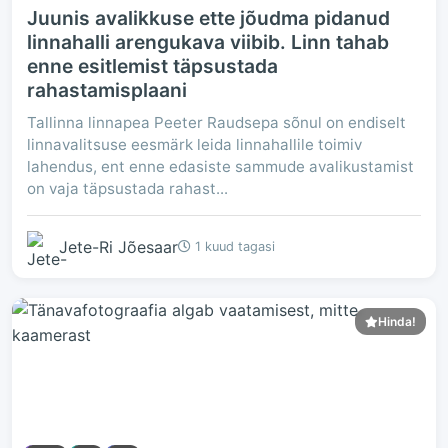
Juunis avalikkuse ette jõudma pidanud
linnahalli arengukava viibib. Linn tahab
enne esitlemist täpsustada
rahastamisplaani
Tallinna linnapea Peeter Raudsepa sõnul on endiselt
linnavalitsuse eesmärk leida linnahallile toimiv
lahendus, ent enne edasiste sammude avalikustamist
on vaja täpsustada rahast...
Jete-Ri Jõesaar
1 kuud tagasi
Hinda!