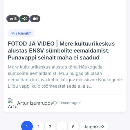
18
0
0
Mis toimub?
FOTOD JA VIDEO | Mere kultuurikeskus
alustas ENSV sümbolite eemaldamist.
Punavappi seinalt maha ei saadud
Mere kultuurikeskus alustas täna Nõukogude
sümbolite eemaldamist. Muu hulgas oli plaan
eemaldada ka lava kohal kõrguv massiivne Nõukogude
Liidu vapp, kuid töömeestel seda alla s...
Artur Izumrudov
1 kuud tagasi
1
2
3
…
6
Jargmine