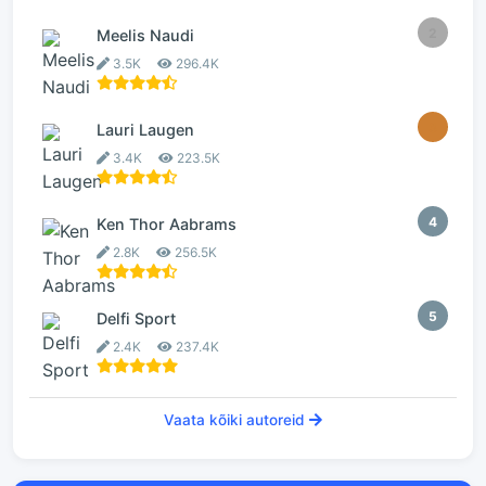
2
Meelis Naudi
3.5K
296.4K
3
Lauri Laugen
3.4K
223.5K
4
Ken Thor Aabrams
2.8K
256.5K
5
Delfi Sport
2.4K
237.4K
Vaata kõiki autoreid