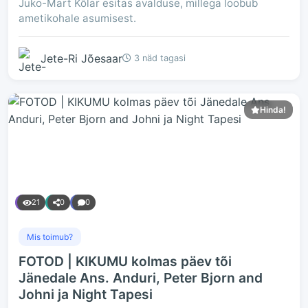
Juko-Mart Kõlar esitas avalduse, millega loobub
ametikohale asumisest.
Jete-Ri Jõesaar
3 näd tagasi
Hinda!
21
0
0
Mis toimub?
FOTOD | KIKUMU kolmas päev tõi
Jänedale Ans. Anduri, Peter Bjorn and
Johni ja Night Tapesi