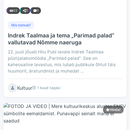
22
0
0
Mis toimub?
Indrek Taalmaa ja tema „Parimad palad“
vallutavad Nõmme naeruga
22. juuli jõuab Hiiu Pubi lavale Indrek Taalmaa
püstijalakomöödia „Parimad palad“. See on
kaheosaline lavastus, mis lubab publikule õhtut täis
huumorit, äratundmist ja muhedat ...
Kultuur
1 kuud tagasi
Hinda!