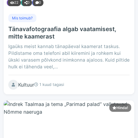
22
0
0
Mis toimub?
Tänavafotograafia algab vaatamisest,
mitte kaamerast
Igaüks meist kannab tänapäeval kaamerat taskus.
Pildistame oma telefoni abil kiiremini ja rohkem kui
ükski varasem põlvkond inimkonna ajaloos. Kuid piltide
hulk ei tähenda veel,...
Kultuur
1 kuud tagasi
Hinda!