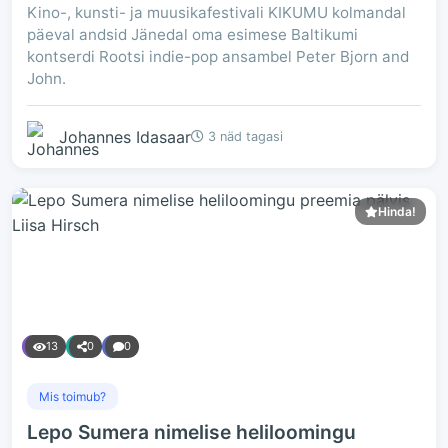
Kino-, kunsti- ja muusikafestivali KIKUMU kolmandal
päeval andsid Jänedal oma esimese Baltikumi
kontserdi Rootsi indie-pop ansambel Peter Bjorn and
John.
Johannes Idasaar
3 näd tagasi
Hinda!
13
0
0
Mis toimub?
Lepo Sumera nimelise heliloomingu