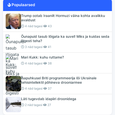
Populaarsed
Trump ootab Iraanilt Hormuzi väina kohta avalikku
avaldust
4 näd tagasi
43
Õunapuid tasub lõigata ka suvel! Miks ja kuidas seda
õigesti teha?
3 näd tagasi
41
Mari Kukk: kuhu ruttame?
4 näd tagasi
38
Isapuhkusel Briti programmeerija lõi Ukrainale
tehisintellektil põhineva drooniarmee
4 näd tagasi
37
Läti tugevdab idapiiri droonidega
2 näd tagasi
27