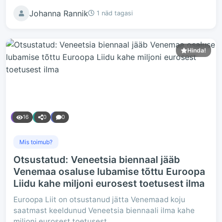
Johanna Rannik
1 näd tagasi
Hinda!
16
0
0
Mis toimub?
Otsustatud: Veneetsia biennaal jääb
Venemaa osaluse lubamise tõttu Euroopa
Liidu kahe miljoni eurosest toetusest ilma
Euroopa Liit on otsustanud jätta Venemaad koju
saatmast keeldunud Veneetsia biennaali ilma kahe
miljoni eurosest toetusest.