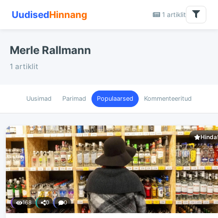
Uudised
Hinnang
1 artiklit
Merle Rallmann
1 artiklit
Uusimad
Parimad
Populaarsed
Kommenteeritud
Hinda
168
0
0