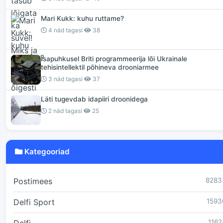
Mari Kukk: kuhu ruttame?
4 näd tagasi
38
Isapuhkusel Briti programmeerija lõi Ukrainale
tehisintellektil põhineva drooniarmee
3 näd tagasi
37
Läti tugevdab idapiiri droonidega
2 näd tagasi
25
Kategooriad
Postimees
8283
Delfi Sport
1593
1162