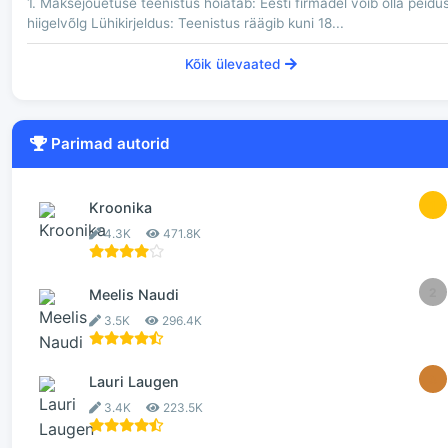
1. Maksejõuetuse teenistus hoiatab: Eesti firmadel võib olla peidu
hiigelvõlg Lühikirjeldus: Teenistus räägib kuni 18...
Kõik ülevaated
Parimad autorid
1
Kroonika
4.3K
471.8K
2
Meelis Naudi
3.5K
296.4K
3
Lauri Laugen
3.4K
223.5K