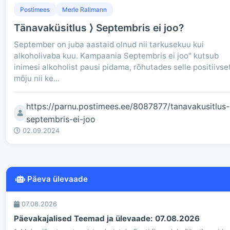
Postimees
Merle Rallmann
Tänavaküsitlus ⟩ Septembris ei joo?
September on juba aastaid olnud nii tarkusekuu kui
alkoholivaba kuu. Kampaania Septembris ei joo" kutsub
inimesi alkoholist pausi pidama, rõhutades selle positiivse
mõju nii ke...
https://parnu.postimees.ee/8087877/tanavakusitlus-
septembris-ei-joo
02.09.2024
Päeva ülevaade
07.08.2026
Päevakajalised Teemad ja ülevaade: 07.08.2026