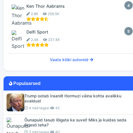
4
Ken Thor Aabrams
2.8K
256.5K
5
Delfi Sport
2.4K
237.4K
Vaata kõiki autoreid
Populaarsed
Trump ootab Iraanilt Hormuzi väina kohta avalikku
avaldust
4 näd tagasi
42
Õunapuid tasub lõigata ka suvel! Miks ja kuidas seda
õigesti teha?
3 näd tagasi
40