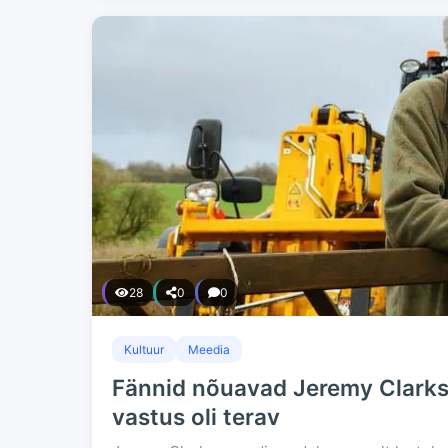
28
0
0
Kultuur
Meedia
Fännid nõuavad Jeremy Clarkso
vastus oli terav