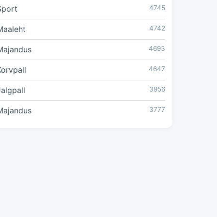
Sport
4745
Maaleht
4742
Majandus
4693
Korvpall
4647
Jalgpall
3956
Majandus
3777