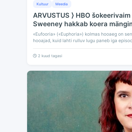
Kultuur
Meedia
ARVUSTUS ⟩ HBO šokeerivaim s
Sweeney hakkab koera mängi
«Eufooria» («Euphoria») kolmas hooaeg on seni
hooajad, kuid lahti rulluv lugu paneb iga episo
2 kuud tagasi