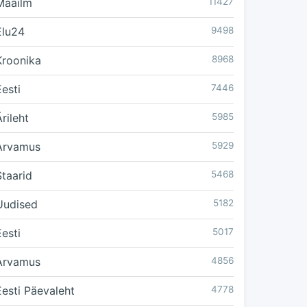
Maailm
11427
Elu24
9498
Kroonika
8968
Eesti
7446
rileht
5985
Arvamus
5929
Staarid
5468
Uudised
5182
Eesti
5017
Arvamus
4856
Eesti Päevaleht
4778