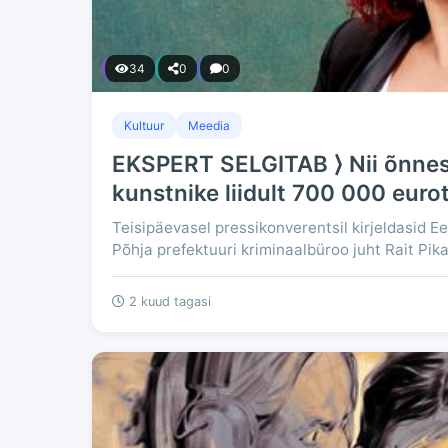
34
0
0
Kultuur
Meedia
EKSPERT SELGITAB ⟩ Nii õnnest
kunstnike liidult 700 000 euro
Teisipäevasel pressikonverentsil kirjeldasid E
Põhja prefektuuri kriminaalbüroo juht Rait Pikar
2 kuud tagasi