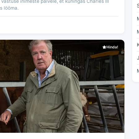
vastuse inimeste palvele, et kuningas Charles III
ks lööma.
Hinda!