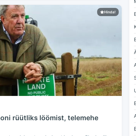
Hinda!
Ä
ni rüütliks löömist, telemehe