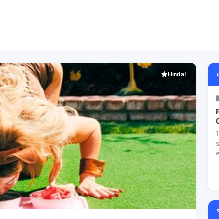
Hinda!
1
s
e