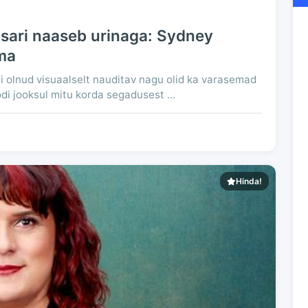
ari naaseb urinaga: Sydney
ma
 olnud visuaalselt nauditav nagu olid ka varasemad
odi jooksul mitu korda segadusest ...
Hinda!