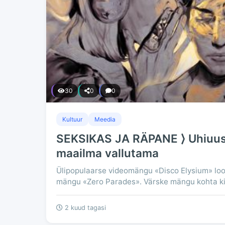
30
0
0
Kultuur
Meedia
SEKSIKAS JA RÄPANE ⟩ Uhiuus
maailma vallutama
Ülipopulaarse videomängu «Disco Elysium» loo
mängu «Zero Parades». Värske mängu kohta kir
2 kuud tagasi