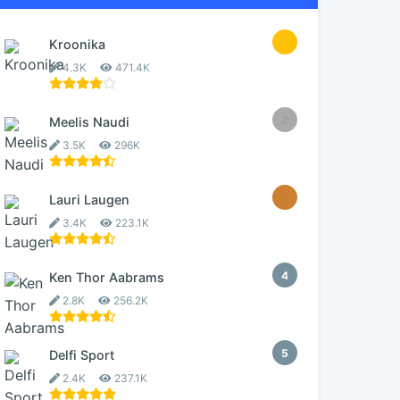
1
Kroonika
4.3K
471.4K
2
Meelis Naudi
3.5K
296K
3
Lauri Laugen
3.4K
223.1K
4
Ken Thor Aabrams
2.8K
256.2K
5
Delfi Sport
2.4K
237.1K