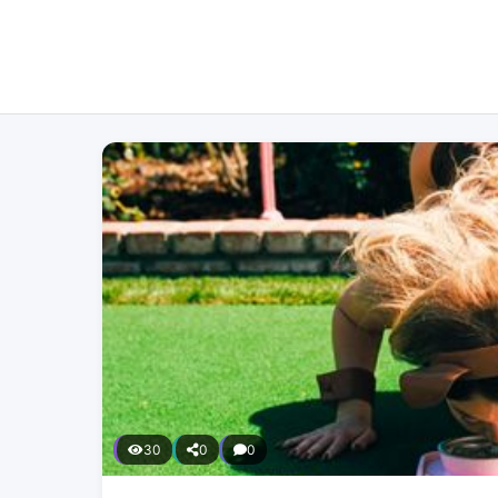
30
0
0