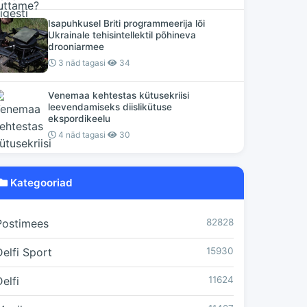
Isapuhkusel Briti programmeerija lõi
Ukrainale tehisintellektil põhineva
drooniarmee
3 näd tagasi
34
Venemaa kehtestas kütusekriisi
leevendamiseks diislikütuse
ekspordikeelu
4 näd tagasi
30
Kategooriad
Postimees
82828
Delfi Sport
15930
elfi
11624