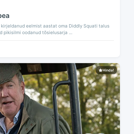
pea
 kirjeldanud eelmist aastat oma Diddly Squati talus
 pikisilmi oodanud tõsielusarja ...
Hinda!