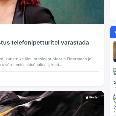
us telefonipetturitel varastada
t
esti kunstnike liidu president Maarin Ektermann ja
o võrdlemisi üldsõnaliselt, kuid...
Hinda!