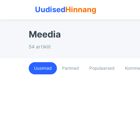
Uudised
Hinnang
Meedia
54 artiklit
Uusimad
Parimad
Populaarsed
Kommen