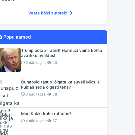
Vaata kõiki autoreid
Populaarsed
Trump ootab Iraanilt Hormuzi väina kohta
avalikku avaldust
3 näd tagasi
40
Õunapuid tasub lõigata ka suvel! Miks ja
kuidas seda õigesti teha?
3 näd tagasi
38
Mari Kukk: kuhu ruttame?
4 näd tagasi
37