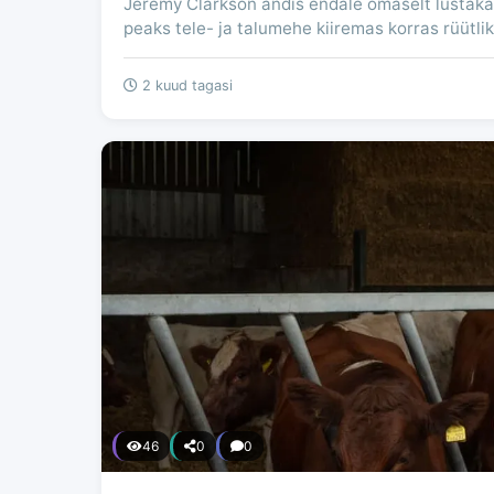
Jeremy Clarkson andis endale omaselt lustaka 
peaks tele- ja talumehe kiiremas korras rüütli
2 kuud tagasi
46
0
0