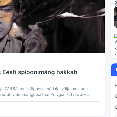
 Eesti spioonimäng hakkab
ja ZA/UM andis lõppeval nädalal välja oma uue
jutab videomänguportaal Polygon kiitvas arv...
D