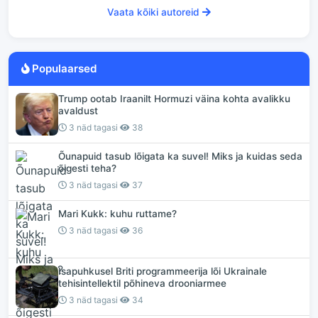
Vaata kõiki autoreid
Populaarsed
Trump ootab Iraanilt Hormuzi väina kohta avalikku
avaldust
3 näd tagasi
38
Õunapuid tasub lõigata ka suvel! Miks ja kuidas seda
õigesti teha?
3 näd tagasi
37
Mari Kukk: kuhu ruttame?
3 näd tagasi
36
Isapuhkusel Briti programmeerija lõi Ukrainale
tehisintellektil põhineva drooniarmee
3 näd tagasi
34