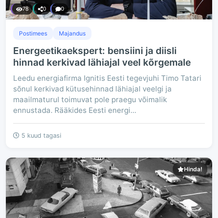
78
0
0
Postimees
Majandus
Energeetikaekspert: bensiini ja diisli
hinnad kerkivad lähiajal veel kõrgemale
Leedu energiafirma Ignitis Eesti tegevjuhi Timo Tatari
sõnul kerkivad kütusehinnad lähiajal veelgi ja
maailmaturul toimuvat pole praegu võimalik
ennustada. Rääkides Eesti energi...
5 kuud tagasi
Hinda!