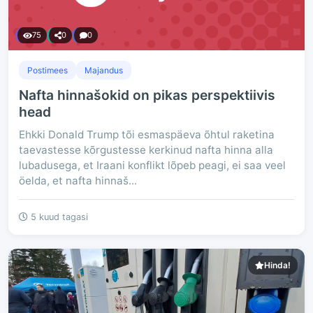
75
0
0
Postimees
Majandus
Nafta hinnašokid on pikas perspektiivis
head
Ehkki Donald Trump tõi esmaspäeva õhtul raketina
taevastesse kõrgustesse kerkinud nafta hinna alla
lubadusega, et Iraani konflikt lõpeb peagi, ei saa veel
öelda, et nafta hinnaš...
5 kuud tagasi
Hinda!