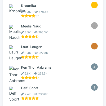
1
Kroonika
4.3K
470.6K
2
Meelis Naudi
3.5K
295.3K
3
Lauri Laugen
3.4K
222.3K
4
Ken Thor Aabrams
2.8K
255.5K
5
Delfi Sport
2.4K
236.6K