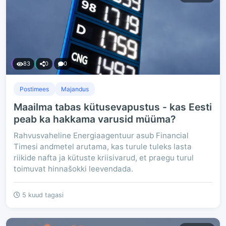
83
0
0
Postimees
Majandus
Maailma tabas kütusevapustus - kas Eesti
peab ka hakkama varusid müüma?
Rahvusvaheline Energiaagentuur asub Financial
Timesi andmetel arutama, kas turule tuleks lasta
riikide nafta ja kütuste kriisivarud, et praegu turul
toimuvat hinnašokki leevendada.
5 kuud tagasi