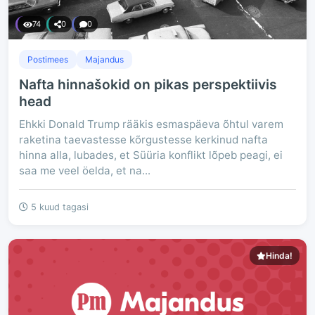
74
0
0
Postimees
Majandus
Nafta hinnašokid on pikas perspektiivis
head
Ehkki Donald Trump rääkis esmaspäeva õhtul varem
raketina taevastesse kõrgustesse kerkinud nafta
hinna alla, lubades, et Süüria konflikt lõpeb peagi, ei
saa me veel öelda, et na...
5 kuud tagasi
Hinda!