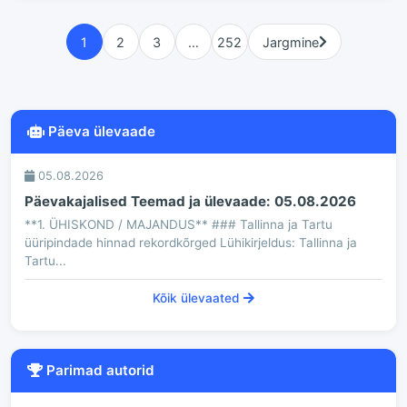
1
2
3
…
252
Jargmine
Päeva ülevaade
05.08.2026
Päevakajalised Teemad ja ülevaade: 05.08.2026
**1. ÜHISKOND / MAJANDUS** ### Tallinna ja Tartu
üüripindade hinnad rekordkõrged Lühikirjeldus: Tallinna ja
Tartu...
Kõik ülevaated
Parimad autorid