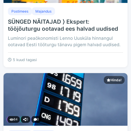
Postimees
Majandus
SÜNGED NÄITAJAD ⟩ Ekspert:
tööjõuturgu ootavad ees halvad uudised
Luminori peaökonomisti Lenno Uusküla hinnangul
ootavad Eesti tööturgu tänavu pigem halvad uudised.
5 kuud tagasi
Hinda!
84
0
0