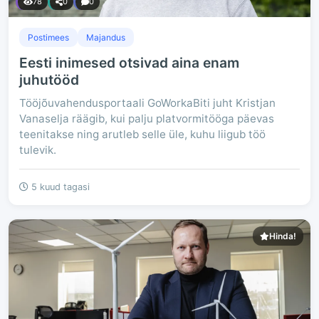
78
0
0
Postimees
Majandus
Eesti inimesed otsivad aina enam
juhutööd
Tööjõuvahendusportaali GoWorkaBiti juht Kristjan
Vanaselja räägib, kui palju platvormitööga päevas
teenitakse ning arutleb selle üle, kuhu liigub töö
tulevik.
5 kuud tagasi
Hinda!