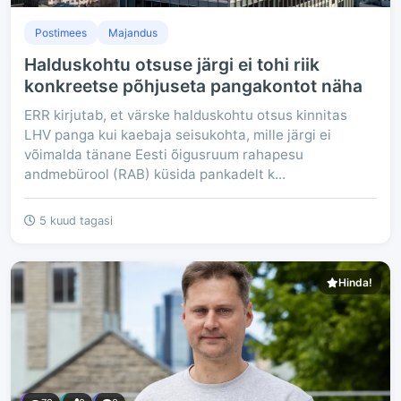
Postimees
Majandus
Halduskohtu otsuse järgi ei tohi riik
konkreetse põhjuseta pangakontot näha
ERR kirjutab, et värske halduskohtu otsus kinnitas
LHV panga kui kaebaja seisukohta, mille järgi ei
võimalda tänane Eesti õigusruum rahapesu
andmebürool (RAB) küsida pankadelt k...
5 kuud tagasi
Hinda!