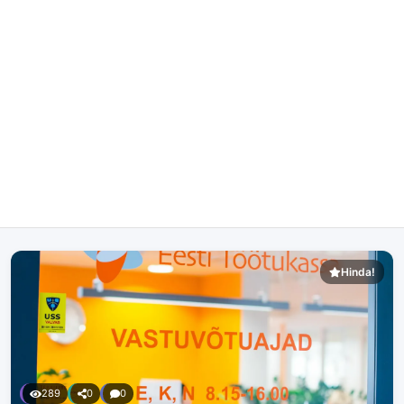
Hinda!
289
0
0