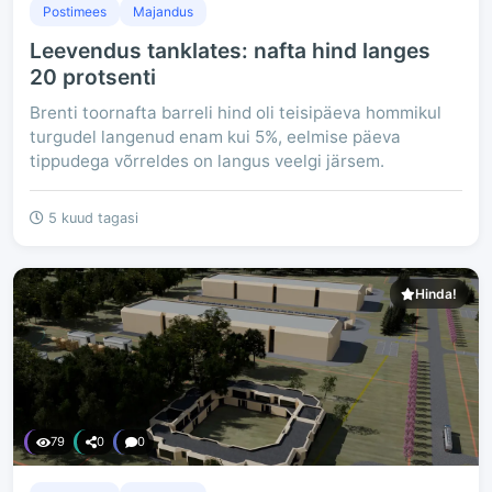
Postimees
Majandus
Leevendus tanklates: nafta hind langes
20 protsenti
Brenti toornafta barreli hind oli teisipäeva hommikul
turgudel langenud enam kui 5%, eelmise päeva
tippudega võrreldes on langus veelgi järsem.
5 kuud tagasi
Hinda!
79
0
0