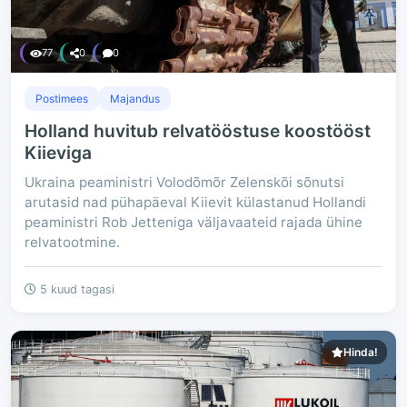
77
0
0
Postimees
Majandus
Holland huvitub relvatööstuse koostööst
Kiieviga
Ukraina peaministri Volodõmõr Zelenskõi sõnutsi
arutasid nad pühapäeval Kiievit külastanud Hollandi
peaministri Rob Jetteniga väljavaateid rajada ühine
relvatootmine.
5 kuud tagasi
Hinda!