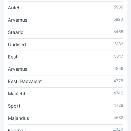
Ärileht
5985
Arvamus
5920
Staarid
5468
Uudised
5182
Eesti
5017
Arvamus
4856
Eesti Päevaleht
4778
Maaleht
4742
Sport
4728
Majandus
4682
Korvpall
4646