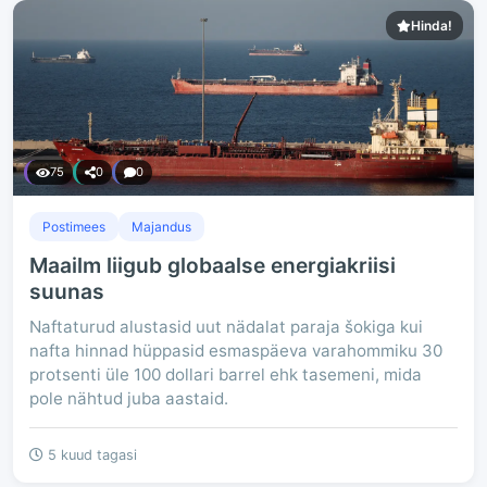
Hinda!
75
0
0
Postimees
Majandus
Maailm liigub globaalse energiakriisi
suunas
Naftaturud alustasid uut nädalat paraja šokiga kui
nafta hinnad hüppasid esmaspäeva varahommiku 30
protsenti üle 100 dollari barrel ehk tasemeni, mida
pole nähtud juba aastaid.
5 kuud tagasi