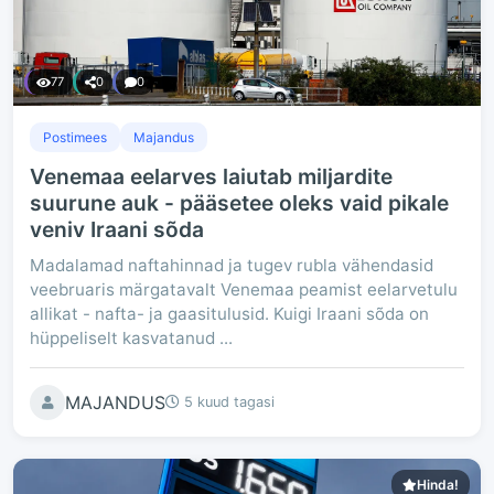
77
0
0
Postimees
Majandus
Venemaa eelarves laiutab miljardite
suurune auk - pääsetee oleks vaid pikale
veniv Iraani sõda
Madalamad naftahinnad ja tugev rubla vähendasid
veebruaris märgatavalt Venemaa peamist eelarvetulu
allikat - nafta- ja gaasitulusid. Kuigi Iraani sõda on
hüppeliselt kasvatanud ...
MAJANDUS
5 kuud tagasi
Hinda!