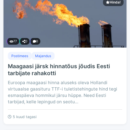
Hinda!
77
0
0
Postimees
Majandus
Maagaasi järsk hinnatõus jõudis Eesti
tarbijate rahakotti
Euroopa maagaasi hinna aluseks oleva Hollandi
virtuaalse gaasituru TTF-i tuletistehingute hind tegi
esmaspäeva hommikul järsu hüppe. Need Eesti
tarbijad, kelle lepingud on seotu...
5 kuud tagasi