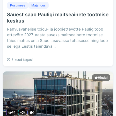
Postimees
Majandus
Sauest saab Pauligi maitseainete tootmise
keskus
Rahvusvahelise toidu- ja joogiettevõtte Paulig toob
ettevõte 2027. aasta suveks maitseainete tootmise
täies mahus oma Sauel asuvasse tehasesse ning loob
sellega Eestis täiendava...
5 kuud tagasi
Hinda!
83
0
0