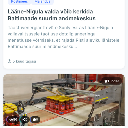
Postimees
Majandus
Lääne-Nigula valda võib kerkida
Baltimaade suurim andmekeskus
Taastuvenergiaettevõte Sunly esitas Lääne-Nigula
vallavalitsusele taotluse detailplaneeringu
menetlusse võtmiseks, et rajada Risti aleviku lähistele
Baltimaade suurim andmekesku...
5 kuud tagasi
Hinda!
86
0
0