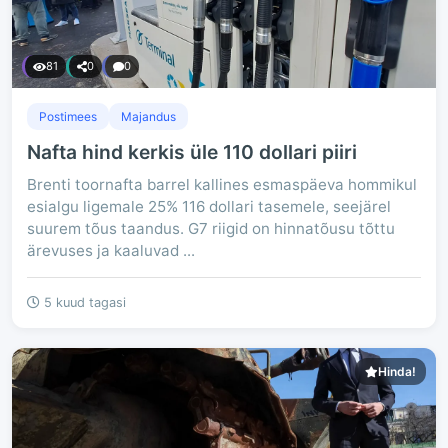
81
0
0
Postimees
Majandus
Nafta hind kerkis üle 110 dollari piiri
Brenti toornafta barrel kallines esmaspäeva hommikul
esialgu ligemale 25% 116 dollari tasemele, seejärel
suurem tõus taandus. G7 riigid on hinnatõusu tõttu
ärevuses ja kaaluvad ...
5 kuud tagasi
Hinda!