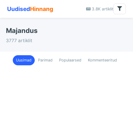
Uudised
Hinnang
3.8K artiklit
Majandus
3777 artiklit
Uusimad
Parimad
Populaarsed
Kommenteeritud