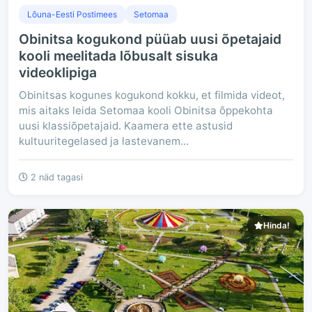
Lõuna-Eesti Postimees
Setomaa
Obinitsa kogukond püüab uusi õpetajaid
kooli meelitada lõbusalt sisuka
videoklipiga
Obinitsas kogunes kogukond kokku, et filmida videot,
mis aitaks leida Setomaa kooli Obinitsa õppekohta
uusi klassiõpetajaid. Kaamera ette astusid
kultuuritegelased ja lastevanem...
2 näd tagasi
Hinda!