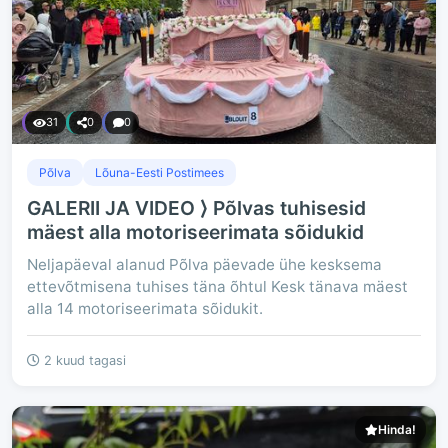
31
0
0
Põlva
Lõuna-Eesti Postimees
GALERII JA VIDEO ⟩ Põlvas tuhisesid
mäest alla motoriseerimata sõidukid
Neljapäeval alanud Põlva päevade ühe kesksema
ettevõtmisena tuhises täna õhtul Kesk tänava mäest
alla 14 motoriseerimata sõidukit.
2 kuud tagasi
Hinda!