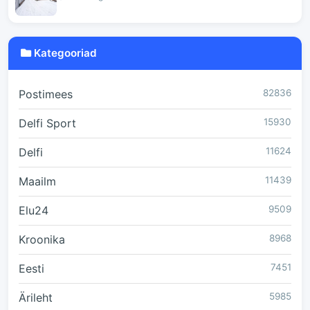
Kategooriad
Postimees
82836
Delfi Sport
15930
Delfi
11624
Maailm
11439
Elu24
9509
Kroonika
8968
Eesti
7451
Ärileht
5985