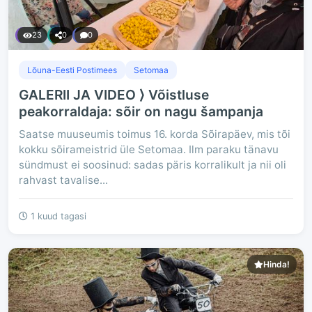
23
0
0
Lõuna-Eesti Postimees
Setomaa
GALERII JA VIDEO ⟩ Võistluse
peakorraldaja: sõir on nagu šampanja
Saatse muuseumis toimus 16. korda Sõirapäev, mis tõi
kokku sõirameistrid üle Setomaa. Ilm paraku tänavu
sündmust ei soosinud: sadas päris korralikult ja nii oli
rahvast tavalise...
1 kuud tagasi
Hinda!