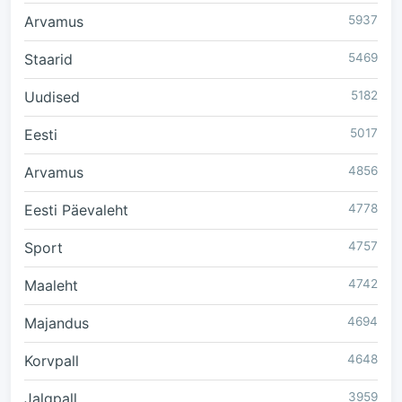
Arvamus
5937
Staarid
5469
Uudised
5182
Eesti
5017
Arvamus
4856
Eesti Päevaleht
4778
Sport
4757
Maaleht
4742
Majandus
4694
Korvpall
4648
Jalgpall
3959