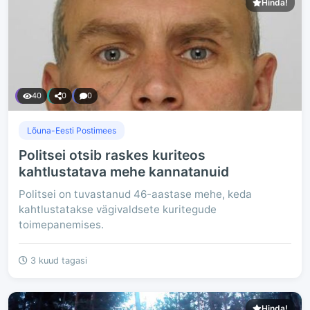
Hinda!
40
0
0
Lõuna-Eesti Postimees
Politsei otsib raskes kuriteos
kahtlustatava mehe kannatanuid
Politsei on tuvastanud 46-aastase mehe, keda
kahtlustatakse vägivaldsete kuritegude
toimepanemises.
3 kuud tagasi
Hinda!