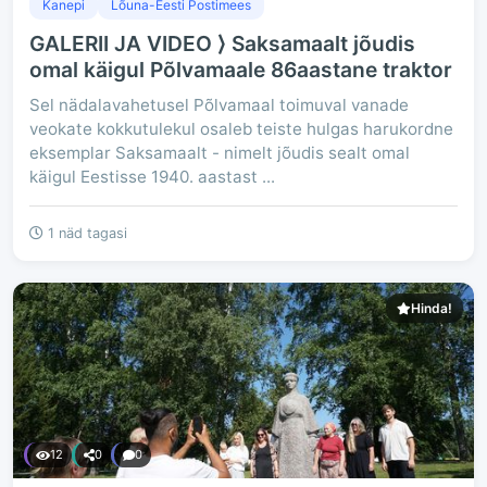
Kanepi
Lõuna-Eesti Postimees
GALERII JA VIDEO ⟩ Saksamaalt jõudis
omal käigul Põlvamaale 86aastane traktor
Sel nädalavahetusel Põlvamaal toimuval vanade
veokate kokkutulekul osaleb teiste hulgas harukordne
eksemplar Saksamaalt - nimelt jõudis sealt omal
käigul Eestisse 1940. aastast ...
1 näd tagasi
Hinda!
12
0
0