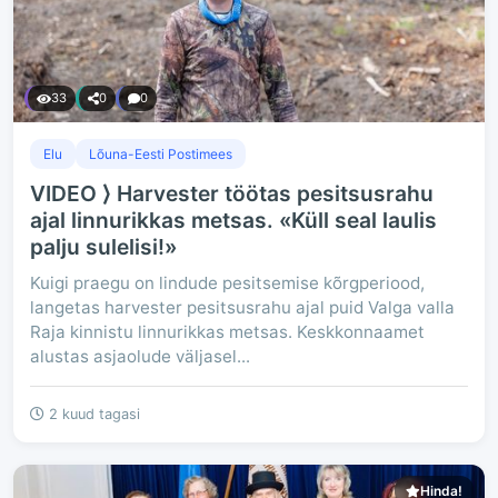
33
0
0
Elu
Lõuna-Eesti Postimees
VIDEO ⟩ Harvester töötas pesitsusrahu
ajal linnurikkas metsas. «Küll seal laulis
palju sulelisi!»
Kuigi praegu on lindude pesitsemise kõrgperiood,
langetas harvester pesitsusrahu ajal puid Valga valla
Raja kinnistu linnurikkas metsas. Keskkonnaamet
alustas asjaolude väljasel...
2 kuud tagasi
Hinda!