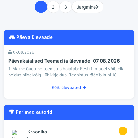
1
2
3
Jargmine
Päeva ülevaade
07.08.2026
Päevakajalised Teemad ja ülevaade: 07.08.2026
1. Maksejõuetuse teenistus hoiatab: Eesti firmadel võib olla
peidus hiigelvõlg Lühikirjeldus: Teenistus räägib kuni 18...
Kõik ülevaated
Parimad autorid
1
Kroonika