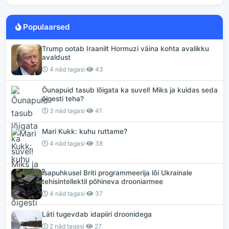
Populaarsed
Trump ootab Iraanilt Hormuzi väina kohta avalikku
avaldust
4 näd tagasi
43
Õunapuid tasub lõigata ka suvel! Miks ja kuidas seda
õigesti teha?
3 näd tagasi
41
Mari Kukk: kuhu ruttame?
4 näd tagasi
38
Isapuhkusel Briti programmeerija lõi Ukrainale
tehisintellektil põhineva drooniarmee
4 näd tagasi
37
Läti tugevdab idapiiri droonidega
2 näd tagasi
27