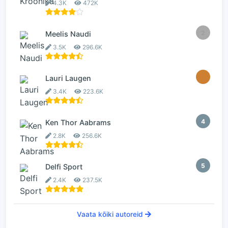
4.3K
472K
2
Meelis Naudi
3.5K
296.6K
3
Lauri Laugen
3.4K
223.6K
4
Ken Thor Aabrams
2.8K
256.6K
5
Delfi Sport
2.4K
237.5K
Vaata kõiki autoreid