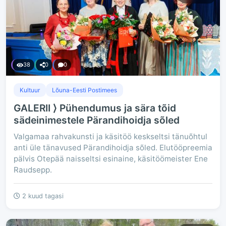
38
0
0
Kultuur
Lõuna-Eesti Postimees
GALERII ⟩ Pühendumus ja sära tõid
sädeinimestele Pärandihoidja sõled
Valgamaa rahvakunsti ja käsitöö keskseltsi tänuõhtul
anti üle tänavused Pärandihoidja sõled. Elutööpreemia
pälvis Otepää naisseltsi esinaine, käsitöömeister Ene
Raudsepp.
2 kuud tagasi