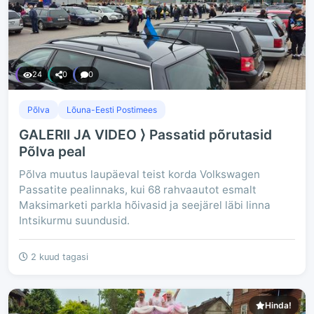
24
0
0
Põlva
Lõuna-Eesti Postimees
GALERII JA VIDEO ⟩ Passatid põrutasid
Põlva peal
Põlva muutus laupäeval teist korda Volkswagen
Passatite pealinnaks, kui 68 rahvaautot esmalt
Maksimarketi parkla hõivasid ja seejärel läbi linna
Intsikurmu suundusid.
2 kuud tagasi
Hinda!