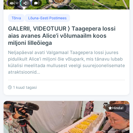
24
0
0
Tõrva
Lõuna-Eesti Postimees
GALERII, VIDEOTUUR ⟩ Taagepera lossi
aias avanes Alice’i võlumaailm koos
miljoni lilleõiega
Neljapäeval avati Valgamaal Taagepera lossi juures
pidulikult Alice’i miljoni õie võlupark, mis tänavu lubab
külalisi meelitada mullusest veelgi suurejoonelisemate
atraktsioonid...
1 kuud tagasi
Hinda!