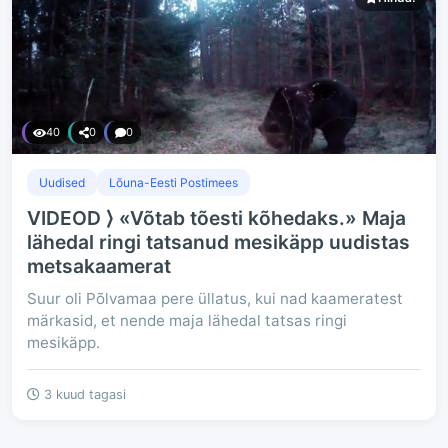
40
0
0
Uudised
Lõuna-Eesti Postimees
VIDEOD ⟩ «Võtab tõesti kõhedaks.» Maja
lähedal ringi tatsanud mesikäpp uudistas
metsakaamerat
Suur oli Põlvamaa pere üllatus, kui nad kaameratest
märkasid, et nende maja lähedal tatsas ringi
mesikäpp.
3 kuud tagasi