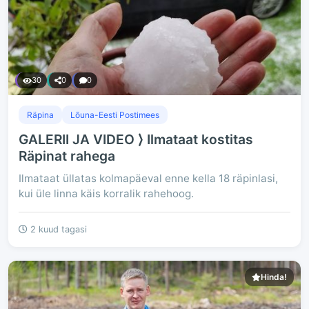
30
0
0
Räpina
Lõuna-Eesti Postimees
GALERII JA VIDEO ⟩ Ilmataat kostitas
Räpinat rahega
Ilmataat üllatas kolmapäeval enne kella 18 räpinlasi,
kui üle linna käis korralik rahehoog.
2 kuud tagasi
Hinda!