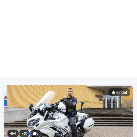
Hinda!
4
0
0