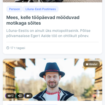
Persoon
Lõuna-Eesti Postimees
Mees, kelle tööpäevad mööduvad
motikaga sõites
Lõuna-Eestis on ainult üks motopolitseinik. Põlise
põlvamaalase Egert Aalde töö on ohtlikult põnev.
17 t tagasi
Hinda!
12
0
0