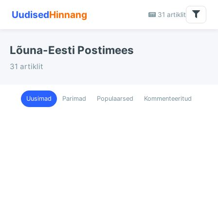
Uudised
Hinnang
31 artiklit
Lõuna-Eesti Postimees
31 artiklit
Uusimad
Parimad
Populaarsed
Kommenteeritud