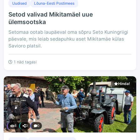
Uudised
Lõuna-Eesti Postimees
Setod valivad Mikitamäel uue
ülemsootska
Setomaa ootab laupäeval oma sõpru Seto Kuningriigi
päevale, mis leiab sedapuhku aset Mikitamäe külas
Savioro platsil.
1 näd tagasi
Hinda!
8
0
0