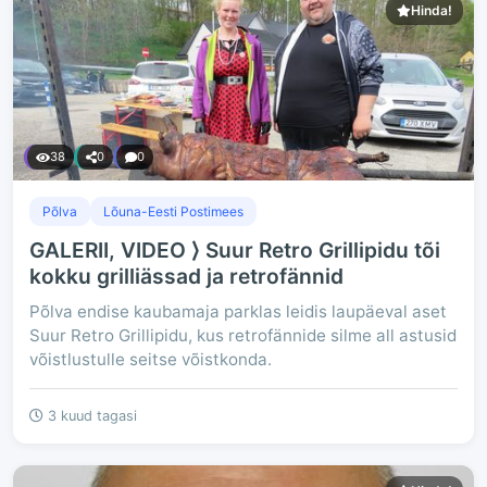
Hinda!
38
0
0
Põlva
Lõuna-Eesti Postimees
GALERII, VIDEO ⟩ Suur Retro Grillipidu tõi
kokku grilliässad ja retrofännid
Põlva endise kaubamaja parklas leidis laupäeval aset
Suur Retro Grillipidu, kus retrofännide silme all astusid
võistlustulle seitse võistkonda.
3 kuud tagasi