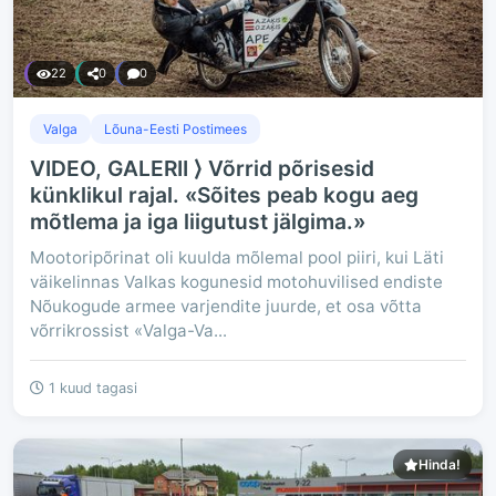
22
0
0
Valga
Lõuna-Eesti Postimees
VIDEO, GALERII ⟩ Võrrid põrisesid
künklikul rajal. «Sõites peab kogu aeg
mõtlema ja iga liigutust jälgima.»
Mootoripõrinat oli kuulda mõlemal pool piiri, kui Läti
väikelinnas Valkas kogunesid motohuvilised endiste
Nõukogude armee varjendite juurde, et osa võtta
võrrikrossist «Valga-Va...
1 kuud tagasi
Hinda!