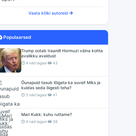
Vaata kõiki autoreid
Populaarsed
Trump ootab Iraanilt Hormuzi väina kohta
avalikku avaldust
4 näd tagasi
43
Õunapuid tasub lõigata ka suvel! Miks ja
kuidas seda õigesti teha?
3 näd tagasi
41
Mari Kukk: kuhu ruttame?
4 näd tagasi
38