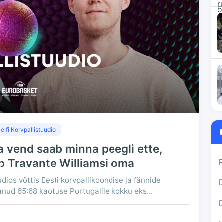
elfi Korvpallistuudio
a vend saab minna peegli ette,
b Travante Williamsi oma
dios võttis Eesti korvpallikoondise ja fännide
nud 65:68 kaotuse Portugalile kokku eks...
D