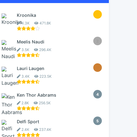
1
Kroonika
4.3K
471.8K
2
Meelis Naudi
3.5K
296.4K
3
Lauri Laugen
3.4K
223.5K
4
Ken Thor Aabrams
2.8K
256.5K
5
Delfi Sport
2.4K
237.4K