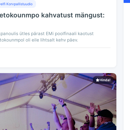
elfi Korvpallistuudio
ntetokounmpo kahvatust mängust:
panoulis ütles pärast EMi poolfinaali kaotust
tokounmpol oli eile lihtsalt kehv päev.
Hinda!