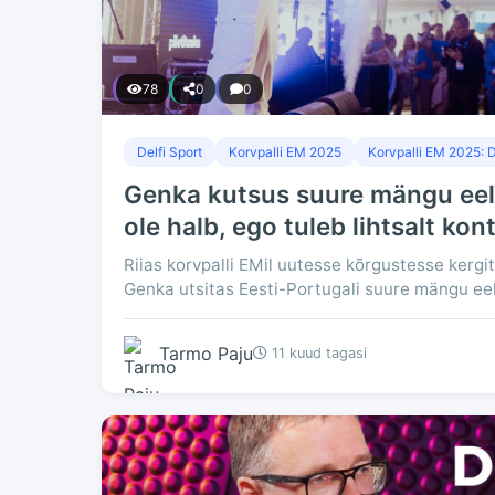
78
0
0
Delfi Sport
Korvpalli EM 2025
Korvpalli EM 2025: D
Genka kutsus suure mängu eel 
ole halb, ego tuleb lihtsalt kont
Riias korvpalli EMil uutesse kõrgustesse kergi
Genka utsitas Eesti-Portugali suure mängu eel D
Tarmo Paju
11 kuud tagasi