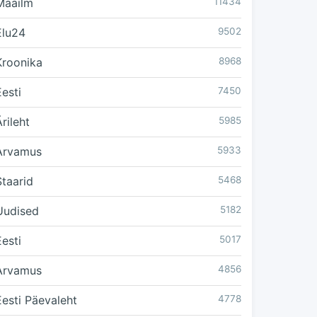
Maailm
11434
Elu24
9502
Kroonika
8968
Eesti
7450
rileht
5985
Arvamus
5933
Staarid
5468
Uudised
5182
Eesti
5017
Arvamus
4856
Eesti Päevaleht
4778