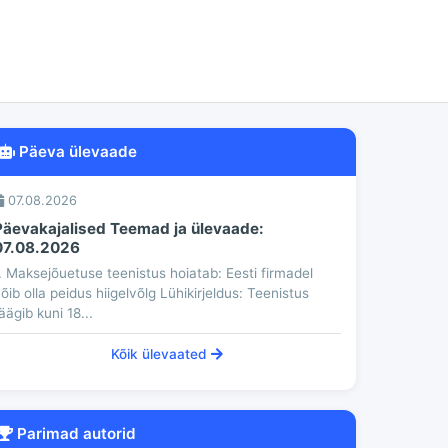
Päeva ülevaade
07.08.2026
Päevakajalised Teemad ja ülevaade:
07.08.2026
. Maksejõuetuse teenistus hoiatab: Eesti firmadel
õib olla peidus hiigelvõlg Lühikirjeldus: Teenistus
äägib kuni 18...
Kõik ülevaated
Parimad autorid