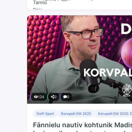
124
0
0
Delfi Sport
Korvpalli EM 2025
Korvpalli EM 2025: D
Fännielu nautiv kohtunik Madis 