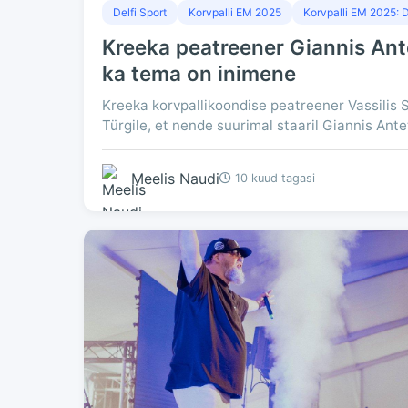
Delfi Sport
Korvpalli EM 2025
Korvpalli EM 2025: D
Kreeka peatreener Giannis A
ka tema on inimene
Kreeka korvpallikoondise peatreener Vassilis S
Türgile, et nende suurimal staaril Giannis Ante
Meelis Naudi
10 kuud tagasi