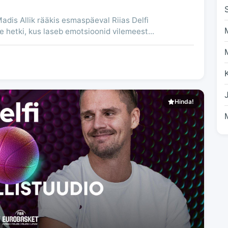
adis Allik rääkis esmaspäeval Riias Delfi
te hetki, kus laseb emotsioonid vilemeest...
Hinda!