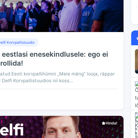
elfi Korvpallistuudio
eestlasi enesekindlusele: ego ei
rollida!
tatud Eesti korvpallihümni „Meie mäng“ looja, räppar
elfi Korvpallistuudios nii koss...
Hinda!