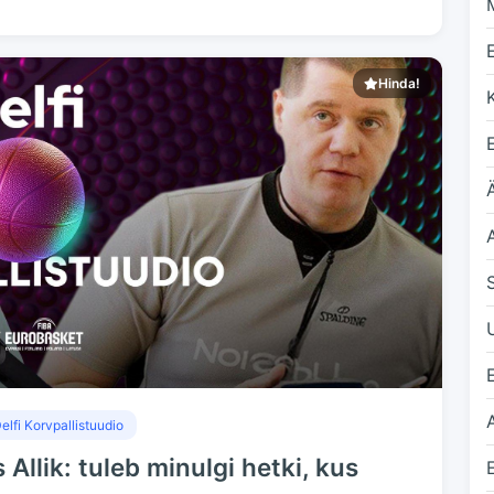
Hinda!
Ä
elfi Korvpallistuudio
Allik: tuleb minulgi hetki, kus