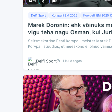
73
0
0
Delfi Sport
Korvpalli EM 2025
Korvpalli EM 2025: D
Marek Doronin: ehk võinuks me 
vigu teha nagu Osman, kui Jur
Seitsmekordne Eesti korvpallimeister Marek Do
Korvpallistuudios, et meeskond ei olnud vaimse
Delfi Sport
11 kuud tagasi