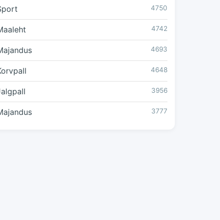
Sport
4750
Maaleht
4742
Majandus
4693
Korvpall
4648
Jalgpall
3956
Majandus
3777