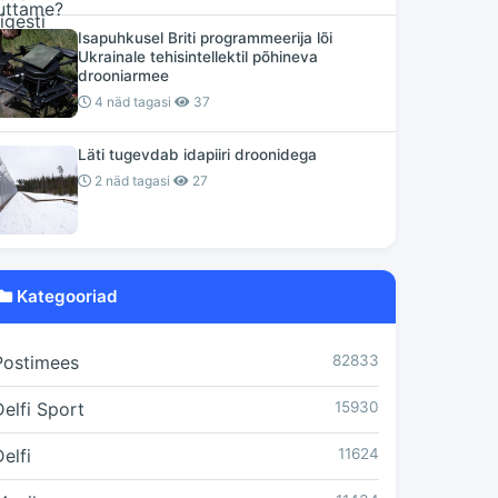
Isapuhkusel Briti programmeerija lõi
Ukrainale tehisintellektil põhineva
drooniarmee
4 näd tagasi
37
Läti tugevdab idapiiri droonidega
2 näd tagasi
27
Kategooriad
Postimees
82833
Delfi Sport
15930
elfi
11624