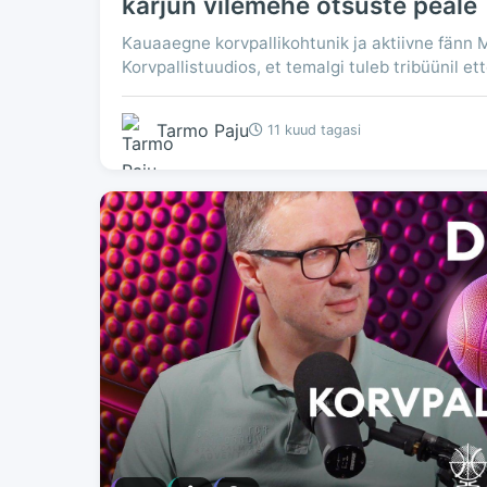
karjun vilemehe otsuste peale
Kauaaegne korvpallikohtunik ja aktiivne fänn M
Korvpallistuudios, et temalgi tuleb tribüünil et
Tarmo Paju
11 kuud tagasi