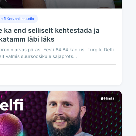
elfi Korvpallistuudio
ka end selliselt kehtestada ja
katamm läbi läks
ronin arvas pärast Eesti 64:84 kaotust Türgile Delfi
lt valmis suursoosikule sajaprots...
Hinda!