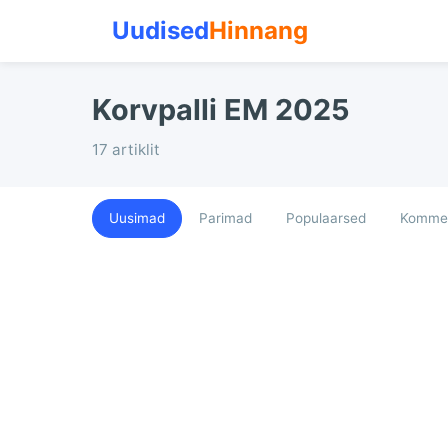
Uudised
Hinnang
Korvpalli EM 2025
17 artiklit
Uusimad
Parimad
Populaarsed
Kommen