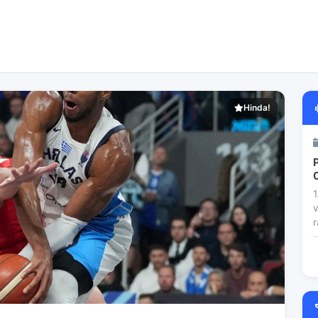
Hinda!
1
v
r