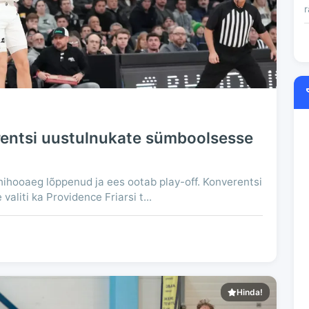
r
rentsi uustulnukate sümboolsesse
põhihooaeg lõppenud ja ees ootab play-off. Konverentsi
aliti ka Providence Friarsi t...
Hinda!