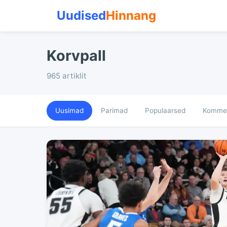
Uudised
Hinnang
Korvpall
965 artiklit
Uusimad
Parimad
Populaarsed
Kommen