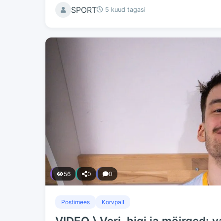
SPORT
5 kuud tagasi
56
0
0
Postimees
Korvpall
VIDEO ⟩ Veri, higi ja möirged: 