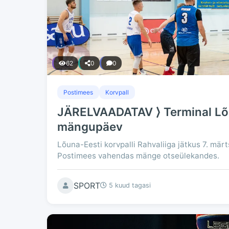
62
0
0
Postimees
Korvpall
JÄRELVAADATAV ⟩ Terminal Lõu
mängupäev
Lõuna-Eesti korvpalli Rahvaliiga jätkus 7. märt
Postimees vahendas mänge otseülekandes.
SPORT
5 kuud tagasi