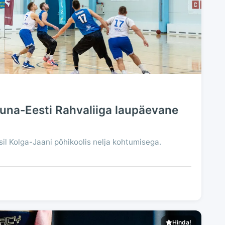
na-Eesti Rahvaliiga laupäevane
sil Kolga-Jaani põhikoolis nelja kohtumisega.
Hinda!