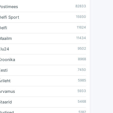
Postimees
82833
Delfi Sport
15930
elfi
11624
Maailm
11434
Elu24
9502
Kroonika
8968
Eesti
7450
rileht
5985
Arvamus
5933
Staarid
5468
Uudised
5182