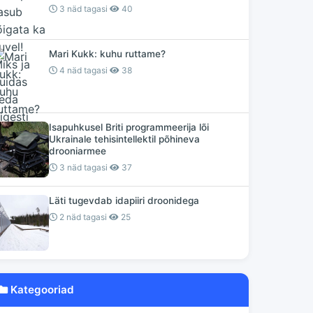
3 näd tagasi
40
Mari Kukk: kuhu ruttame?
4 näd tagasi
38
Isapuhkusel Briti programmeerija lõi
Ukrainale tehisintellektil põhineva
drooniarmee
3 näd tagasi
37
Läti tugevdab idapiiri droonidega
2 näd tagasi
25
Kategooriad