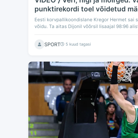
punktirekordi toel võidetud m
Eesti korvpallikoondislane Kregor Hermet sai 
võidu. Ta aitas Dijonil võõrsil lisaajal 98:96 al
SPORT
5 kuud tagasi