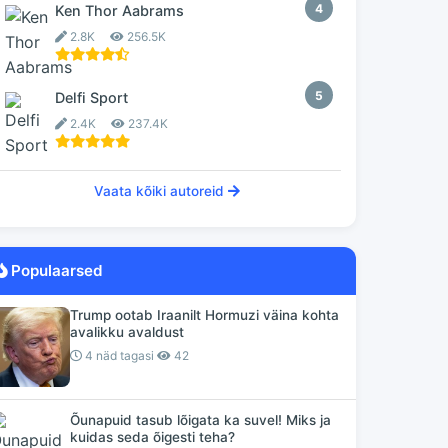
4
Ken Thor Aabrams
2.8K
256.5K
5
Delfi Sport
2.4K
237.4K
Vaata kõiki autoreid
Populaarsed
Trump ootab Iraanilt Hormuzi väina kohta
avalikku avaldust
4 näd tagasi
42
Õunapuid tasub lõigata ka suvel! Miks ja
kuidas seda õigesti teha?