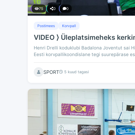
75
0
0
Postimees
Korvpall
VIDEO ⟩ Üleplatsimeheks kerkin
Henri Drelli koduklubi Badalona Joventut sai H
Eesti korvpallikoondislane tegi suurepärase es
SPORT
5 kuud tagasi