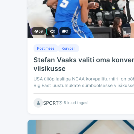
59
0
0
Postimees
Korvpall
Stefan Vaaks valiti oma konve
viisikusse
USA üliõpilasliiga NCAA korvpalliturniiril on 
Big East uustulnukate sümboolsesse viisikusse v
SPORT
5 kuud tagasi