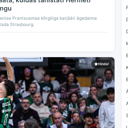
ängu
senise Prantsusmaa kõrgliiga karjääri ägedaima
istada Strasbourg.
D
Hinda!
Ä