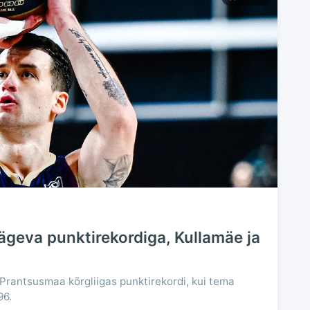
ägeva punktirekordiga, Kullamäe ja
 Prantsusmaa kõrgliigas punktirekordi, kui tema
96.