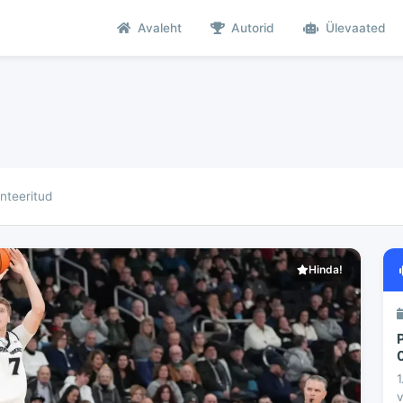
Avaleht
Autorid
Ülevaated
teeritud
Hinda!
1
v