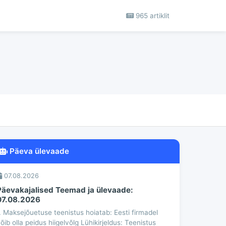
965 artiklit
Päeva ülevaade
07.08.2026
Päevakajalised Teemad ja ülevaade:
07.08.2026
. Maksejõuetuse teenistus hoiatab: Eesti firmadel
õib olla peidus hiigelvõlg Lühikirjeldus: Teenistus