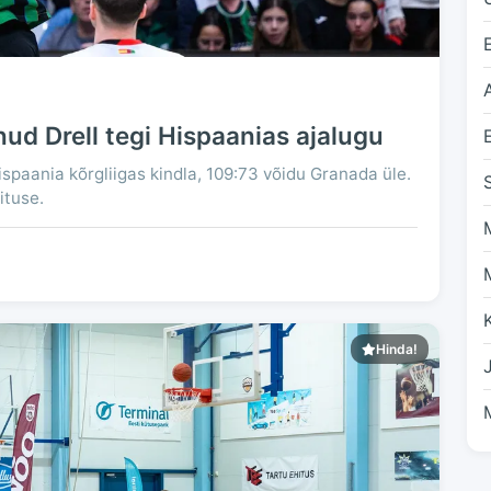
ud Drell tegi Hispaanias ajalugu
ispaania kõrgliigas kindla, 109:73 võidu Granada üle.
ituse.
Hinda!