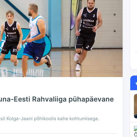
na-Eesti Rahvaliiga pühapäevane
tsil Kolga-Jaani põhikoolis kahe kohtumisega.