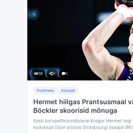
58
0
0
Postimees
Korvpall
Hermet hiilgas Prantsusmaal v
Böckler skoorisid mõnuga
Eesti korvpallikoondislane Kregor Hermet tegi
koduklubi Dijon alistas Strasbourgi lisaajal 98: