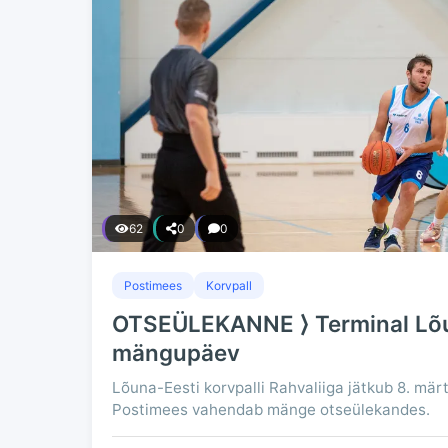
62
0
0
Postimees
Korvpall
OTSEÜLEKANNE ⟩ Terminal Lõu
mängupäev
Lõuna-Eesti korvpalli Rahvaliiga jätkub 8. mär
Postimees vahendab mänge otseülekandes.