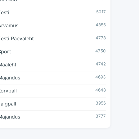
Eesti
5017
Arvamus
4856
Eesti Päevaleht
4778
Sport
4750
Maaleht
4742
Majandus
4693
Korvpall
4648
Jalgpall
3956
Majandus
3777