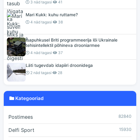
3 näd tagasi
41
Mari Kukk: kuhu ruttame?
4 näd tagasi
38
Isapuhkusel Briti programmeerija lõi Ukrainale
tehisintellektil põhineva drooniarmee
4 näd tagasi
37
Läti tugevdab idapiiri droonidega
2 näd tagasi
28
Kategooriad
Postimees
82840
Delfi Sport
15930