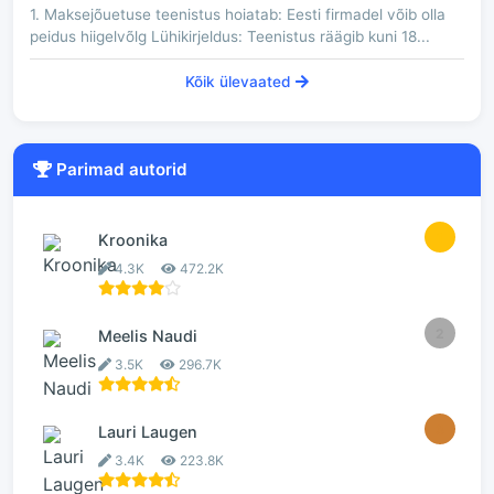
1. Maksejõuetuse teenistus hoiatab: Eesti firmadel võib olla
peidus hiigelvõlg Lühikirjeldus: Teenistus räägib kuni 18...
Kõik ülevaated
Parimad autorid
1
Kroonika
4.3K
472.2K
2
Meelis Naudi
3.5K
296.7K
3
Lauri Laugen
3.4K
223.8K