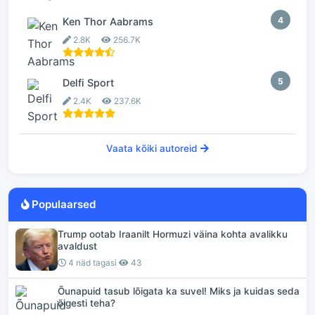
4
Ken Thor Aabrams
2.8K
256.7K
5
Delfi Sport
2.4K
237.6K
Vaata kõiki autoreid
Populaarsed
Trump ootab Iraanilt Hormuzi väina kohta avalikku
avaldust
4 näd tagasi
43
Õunapuid tasub lõigata ka suvel! Miks ja kuidas seda
õigesti teha?