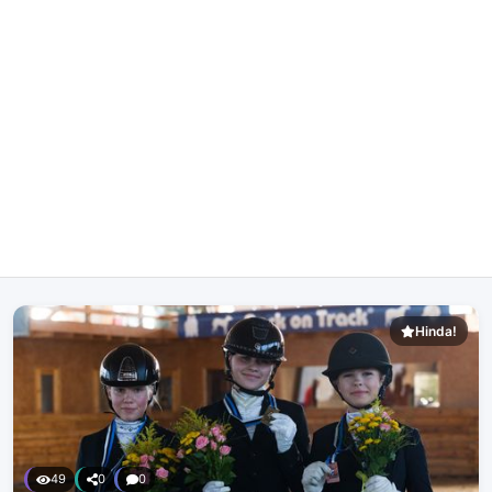
Hinda!
49
0
0