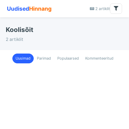
Uudised
Hinnang
2 artiklit
Koolisõit
2 artiklit
Uusimad
Parimad
Populaarsed
Kommenteeritud