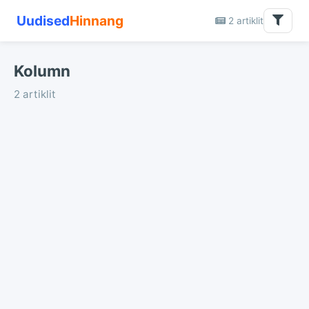
Uudised
Hinnang
2 artiklit
Kolumn
2 artiklit