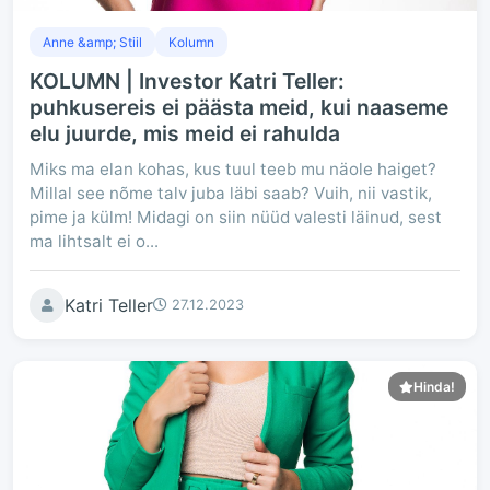
Anne &amp; Stiil
Kolumn
KOLUMN | Investor Katri Teller:
puhkusereis ei päästa meid, kui naaseme
elu juurde, mis meid ei rahulda
Miks ma elan kohas, kus tuul teeb mu näole haiget?
Millal see nõme talv juba läbi saab? Vuih, nii vastik,
pime ja külm! Midagi on siin nüüd valesti läinud, sest
ma lihtsalt ei o...
Katri Teller
27.12.2023
Hinda!