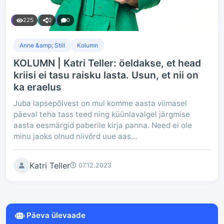
225
0
0
Anne &amp; Stiil
Kolumn
KOLUMN | Katri Teller: öeldakse, et head
kriisi ei tasu raisku lasta. Usun, et nii on
ka eraelus
Juba lapsepõlvest on mul komme aasta viimasel
päeval teha tass teed ning küünlavalgel järgmise
aasta eesmärgid paberile kirja panna. Need ei ole
minu jaoks olnud niivõrd uue aas...
Katri Teller
07.12.2023
Päeva ülevaade