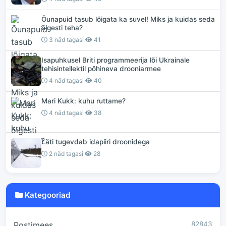
Õunapuid tasub lõigata ka suvel! Miks ja kuidas seda
õigesti teha?
3 näd tagasi
41
Isapuhkusel Briti programmeerija lõi Ukrainale
tehisintellektil põhineva drooniarmee
4 näd tagasi
40
Mari Kukk: kuhu ruttame?
4 näd tagasi
38
Läti tugevdab idapiiri droonidega
2 näd tagasi
28
Kategooriad
Postimees
82843