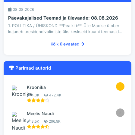
08.08.2026
Päevakajalised Teemad ja ülevaade: 08.08.2026
1. POLIITIKA / ÜHISKOND **Pealkiri:** Ülle Madise ümber
kujuneb presidendivalimiste üks keskseid kuumi teemasid...
Kõik ülevaated
Parimad autorid
1
Kroonika
4.3K
472.4K
2
Meelis Naudi
3.5K
296.9K