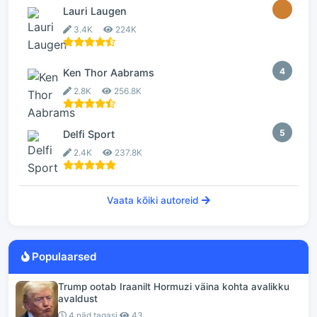
3
Lauri Laugen
3.4K
224K
4
Ken Thor Aabrams
2.8K
256.8K
5
Delfi Sport
2.4K
237.8K
Vaata kõiki autoreid
Populaarsed
Trump ootab Iraanilt Hormuzi väina kohta avalikku
avaldust
4 näd tagasi
43