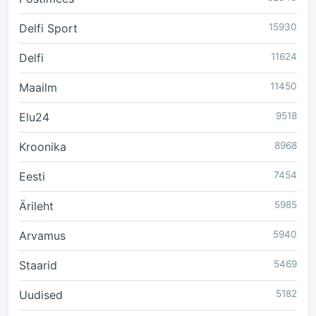
Delfi Sport
15930
Delfi
11624
Maailm
11450
Elu24
9518
Kroonika
8968
Eesti
7454
Ärileht
5985
Arvamus
5940
Staarid
5469
Uudised
5182