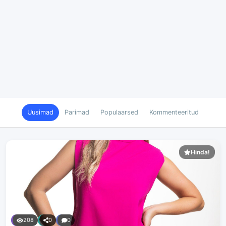
Uusimad
Parimad
Populaarsed
Kommenteeritud
Hinda!
208
0
0