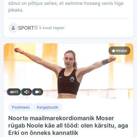
sõnul on põhjus selles, et eelmine hooaeg venis liiga
pikaks.
SPORT
5 kuud tagasi
Hinda!
69
0
0
Postimees
Kergejõustik
Noorte maailmarekordiomanik Moser
rügab Noole käe all tööd: olen kärsitu, aga
Erki on õnneks kannatlik