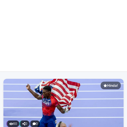
Hinda!
60
0
0