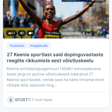
53
0
0
Postimees
Kergejõustik
27 Keenia sportlast said dopinguvastaste
reeglite rikkumiste eest võistluskeelu
Keenia antidopinguagentuuri (ADAK) esmaspäevase
teate järgi on ajutine võistluskeeld määratud 27
Keenia sportlasele, nende seas ka kahe linnamaratoni
võitjale Rita Jeptoole ning...
SPORT
5 kuud tagasi