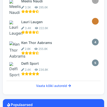
2
Meelis Naudi
3.5K
295.6K
3
Lauri Laugen
3.4K
222.6K
4
Ken Thor Aabrams
2.8K
255.8K
5
Delfi Sport
2.4K
236.8K
Vaata kõiki autoreid
Populaarsed