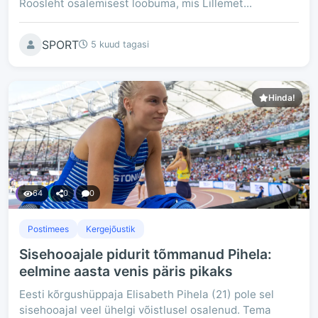
Roosleht osalemisest loobuma, mis Lillemet...
SPORT
5 kuud tagasi
Hinda!
64
0
0
Postimees
Kergejõustik
Sisehooajale pidurit tõmmanud Pihela:
eelmine aasta venis päris pikaks
Eesti kõrgushüppaja Elisabeth Pihela (21) pole sel
sisehooajal veel ühelgi võistlusel osalenud. Tema