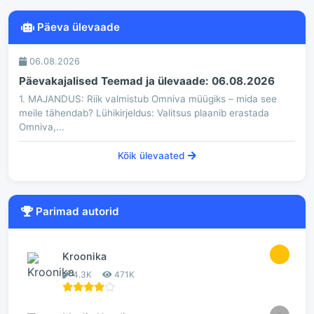
Päeva ülevaade
06.08.2026
Päevakajalised Teemad ja ülevaade: 06.08.2026
1. MAJANDUS: Riik valmistub Omniva müügiks – mida see
meile tähendab? Lühikirjeldus: Valitsus plaanib erastada
Omniva,...
Kõik ülevaated
Parimad autorid
1
Kroonika
4.3K
471K