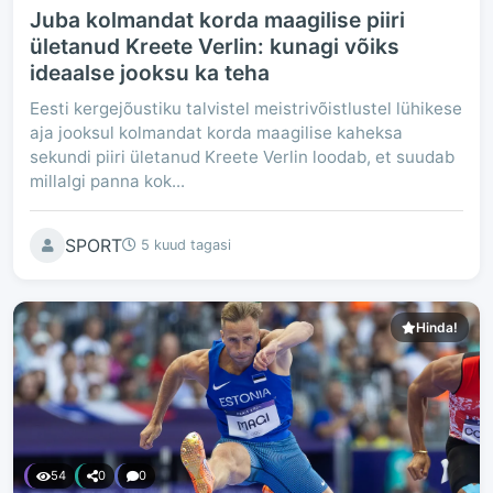
Juba kolmandat korda maagilise piiri
ületanud Kreete Verlin: kunagi võiks
ideaalse jooksu ka teha
Eesti kergejõustiku talvistel meistrivõistlustel lühikese
aja jooksul kolmandat korda maagilise kaheksa
sekundi piiri ületanud Kreete Verlin loodab, et suudab
millalgi panna kok...
SPORT
5 kuud tagasi
Hinda!
54
0
0