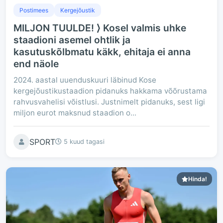
Postimees
Kergejõustik
MILJON TUULDE! ⟩ Kosel valmis uhke
staadioni asemel ohtlik ja
kasutuskõlbmatu käkk, ehitaja ei anna
end näole
2024. aastal uuenduskuuri läbinud Kose
kergejõustikustaadion pidanuks hakkama võõrustama
rahvusvahelisi võistlusi. Justnimelt pidanuks, sest ligi
miljon eurot maksnud staadion o...
SPORT
5 kuud tagasi
Hinda!