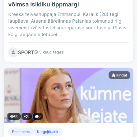
võimsa isikliku tippmargi
Kreeka teivashüppaja Emmanouil Karalis (28) tegi
laupäeval Ateena äärelinnas Paianias toimunud riigi
sisemeistrivõistlustel suurepärase soorituse ja tõusis
kõigi aegade edetabel...
SPORT
5 kuud tagasi
Hinda!
60
0
0
Postimees
Kergejõustik