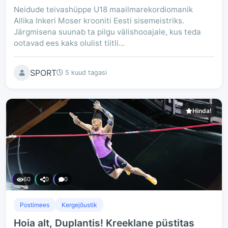
Neidude teivashüppe U18 maailmarekordiomanik
Allika Inkeri Moser krooniti Eesti sisemeistriks.
Järgmisena suunab ta pilgu välishooajale, kus teda
ootavad ees kaks olulist tiitli...
SPORT
5 kuud tagasi
Hinda!
60
0
0
Postimees
Kergejõustik
Hoia alt, Duplantis! Kreeklane püstitas