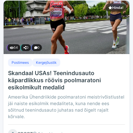
Hinda!
54
0
0
Postimees
Kergejõustik
Skandaal USAs! Teenindusauto
käpardlikkus röövis poolmaratoni
esikolmikult medalid
Ameerika Ühendriikide poolmaratoni meistrivõistlustel
jäi naiste esikolmik medaliteta, kuna nende ees
sõitnud teenindusauto juhatas nad õigelt rajalt
kõrvale.