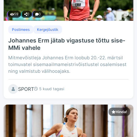
59
0
0
Postimees
Kergejõustik
Johannes Erm jätab vigastuse tõttu sise-
MMi vahele
Mitmevõistleja Johannes Erm loobub 20.-22. märtsil
toimuvatel sisemaailmameistrivõistlustel osalemisest
ning valmistub välihooajaks.
SPORT
5 kuud tagasi
Hinda!