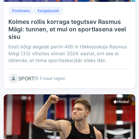
Postimees
Kergejõustik
Kolmes rollis korraga tegutsev Rasmus
Mägi: tunnen, et mul on sportlasena veel
sisu
Eesti kõigi aegade parim 400 m tõkkejooksja Rasmus
Mägi (33) võistles viimati 2024. aastal, ent see ei
tähenda, et tema sportlaskarjäär oleks läbi.
SPORT
5 kuud tagasi
Hinda!