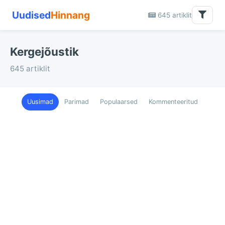
Uudised
Hinnang
645 artiklit
Kergejõustik
645 artiklit
Uusimad
Parimad
Populaarsed
Kommenteeritud