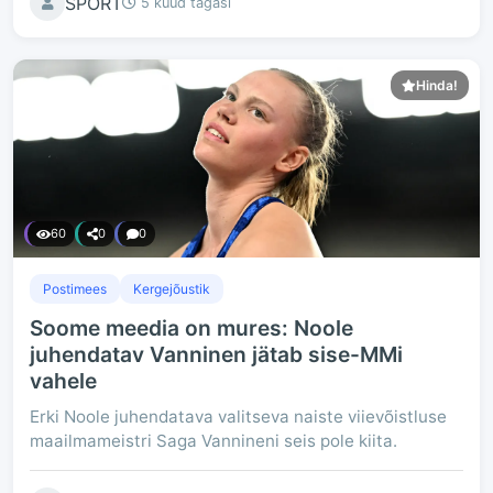
SPORT
5 kuud tagasi
Hinda!
60
0
0
Postimees
Kergejõustik
Soome meedia on mures: Noole
juhendatav Vanninen jätab sise-MMi
vahele
Erki Noole juhendatava valitseva naiste viievõistluse
maailmameistri Saga Vannineni seis pole kiita.