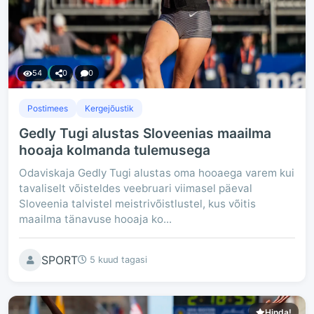
54
0
0
Postimees
Kergejõustik
Gedly Tugi alustas Sloveenias maailma
hooaja kolmanda tulemusega
Odaviskaja Gedly Tugi alustas oma hooaega varem kui
tavaliselt võisteldes veebruari viimasel päeval
Sloveenia talvistel meistrivõistlustel, kus võitis
maailma tänavuse hooaja ko...
SPORT
5 kuud tagasi
Hinda!