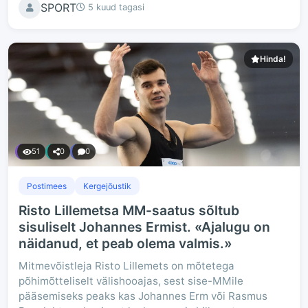
SPORT
5 kuud tagasi
Hinda!
51
0
0
Postimees
Kergejõustik
Risto Lillemetsa MM-saatus sõltub
sisuliselt Johannes Ermist. «Ajalugu on
näidanud, et peab olema valmis.»
Mitmevõistleja Risto Lillemets on mõtetega
põhimõtteliselt välishooajas, sest sise-MMile
pääsemiseks peaks kas Johannes Erm või Rasmus