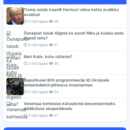
Trump ootab Iraanilt Hormuzi väina kohta avalikku
avaldust
3 näd tagasi
38
Õunapuid tasub lõigata ka suvel! Miks ja kuidas seda
õigesti teha?
3 näd tagasi
37
Mari Kukk: kuhu ruttame?
3 näd tagasi
36
Isapuhkusel Briti programmeerija lõi Ukrainale
tehisintellektil põhineva drooniarmee
3 näd tagasi
34
Venemaa kehtestas kütusekriisi leevendamiseks
diislikütuse ekspordikeelu
4 näd tagasi
27