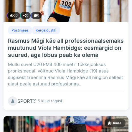
65
0
0
Postimees
Kergejõustik
Rasmus Mägi käe all professionaalsemaks
muutunud Viola Hambidge: eesmärgid on
suured, aga lõbus peab ka olema
Mullu suvel U20 EMil 400 meetri tõkkejooksus
pronksmedali võitnud Viola Hambidge (19) asus
sügisest treenima Rasmus Mägi käe all ning on sellest
ajast peale astunud professionaa...
SPORT
5 kuud tagasi
Hinda!