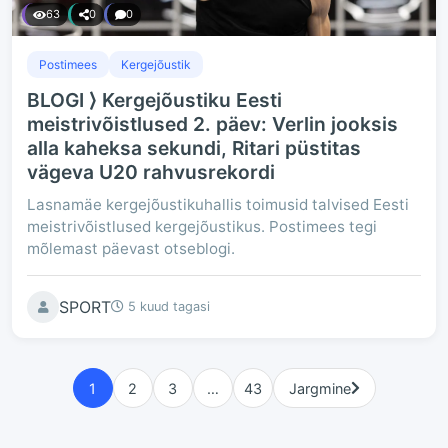
63
0
0
Postimees
Kergejõustik
BLOGI ⟩ Kergejõustiku Eesti
meistrivõistlused 2. päev: Verlin jooksis
alla kaheksa sekundi, Ritari püstitas
vägeva U20 rahvusrekordi
Lasnamäe kergejõustikuhallis toimusid talvised Eesti
meistrivõistlused kergejõustikus. Postimees tegi
mõlemast päevast otseblogi.
SPORT
5 kuud tagasi
1
2
3
…
43
Jargmine