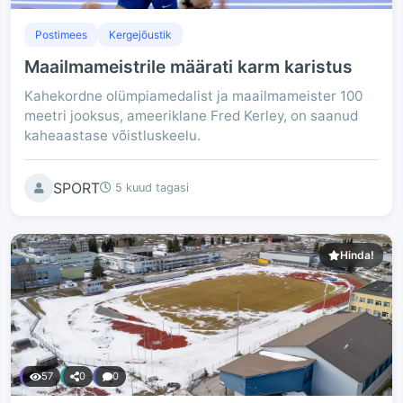
Postimees
Kergejõustik
Maailmameistrile määrati karm karistus
Kahekordne olümpiamedalist ja maailmameister 100
meetri jooksus, ameeriklane Fred Kerley, on saanud
kaheaastase võistluskeelu.
SPORT
5 kuud tagasi
Hinda!
57
0
0