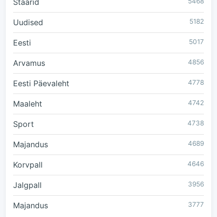
Staarid
5468
Uudised
5182
Eesti
5017
Arvamus
4856
Eesti Päevaleht
4778
Maaleht
4742
Sport
4738
Majandus
4689
Korvpall
4646
Jalgpall
3956
Majandus
3777