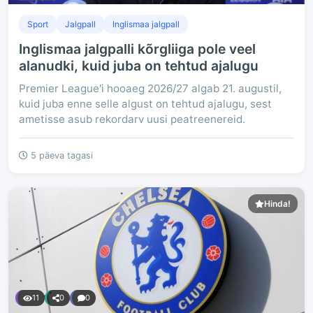
Sport
Jalgpall
Inglismaa jalgpall
Inglismaa jalgpalli kõrgliiga pole veel
alanudki, kuid juba on tehtud ajalugu
Premier League'i hooaeg 2026/27 algab 21. augustil,
kuid juba enne selle algust on tehtud ajalugu, sest
ametisse asub rekordarv uusi peatreenereid.
5 päeva tagasi
Hinda!
11
0
0