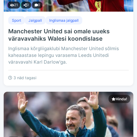
21
0
0
Sport
Jalgpall
Inglismaa jalgpall
Manchester United sai omale uueks
väravavahiks Walesi koondislase
Inglismaa kõrgliigaklubi Manchester United sõlmis
kaheaastase lepingu varasema Leeds Unitedi
väravavahi Karl Darlow'ga.
3 näd tagasi
Hinda!