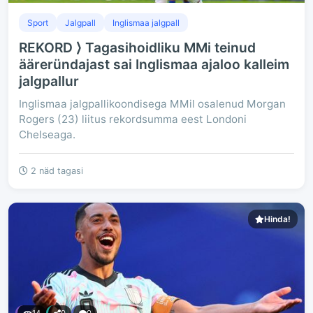
Sport
Jalgpall
Inglismaa jalgpall
REKORD ⟩ Tagasihoidliku MMi teinud
ääreründajast sai Inglismaa ajaloo kalleim
jalgpallur
Inglismaa jalgpallikoondisega MMil osalenud Morgan
Rogers (23) liitus rekordsumma eest Londoni
Chelseaga.
2 näd tagasi
Hinda!