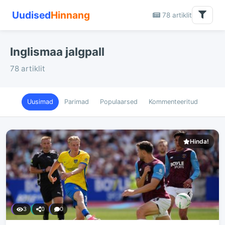
Uudised
Hinnang
78 artiklit
Inglismaa jalgpall
78 artiklit
Uusimad
Parimad
Populaarsed
Kommenteeritud
Hinda!
3
0
0