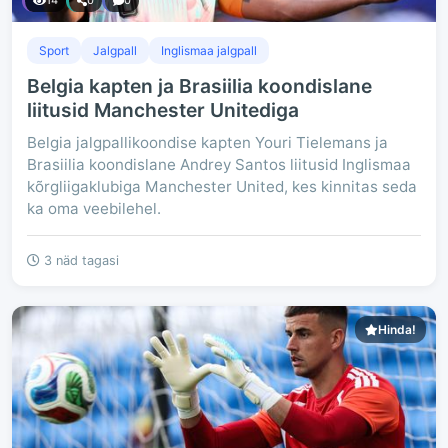
14
0
0
Sport
Jalgpall
Inglismaa jalgpall
Belgia kapten ja Brasiilia koondislane
liitusid Manchester Unitediga
Belgia jalgpallikoondise kapten Youri Tielemans ja
Brasiilia koondislane Andrey Santos liitusid Inglismaa
kõrgliigaklubiga Manchester United, kes kinnitas seda
ka oma veebilehel.
3 näd tagasi
Hinda!