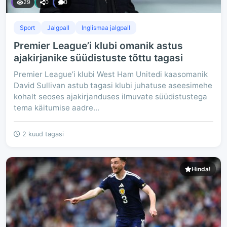
29
0
0
Sport
Jalgpall
Inglismaa jalgpall
Premier League’i klubi omanik astus
ajakirjanike süüdistuste tõttu tagasi
Premier League’i klubi West Ham Unitedi kaasomanik
David Sullivan astub tagasi klubi juhatuse aseesimehe
kohalt seoses ajakirjanduses ilmuvate süüdistustega
tema käitumise aadre...
2 kuud tagasi
Hinda!