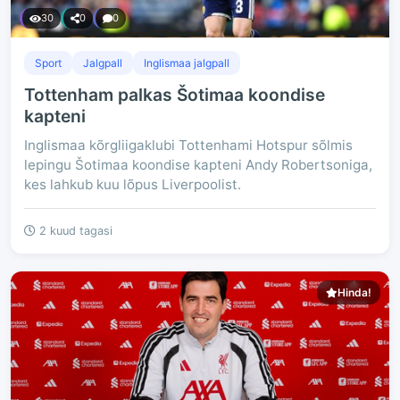
30
0
0
Sport
Jalgpall
Inglismaa jalgpall
Tottenham palkas Šotimaa koondise
kapteni
Inglismaa kõrgliigaklubi Tottenhami Hotspur sõlmis
lepingu Šotimaa koondise kapteni Andy Robertsoniga,
kes lahkub kuu lõpus Liverpoolist.
2 kuud tagasi
Hinda!