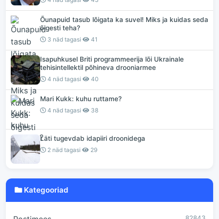
Õunapuid tasub lõigata ka suvel! Miks ja kuidas seda
õigesti teha?
3 näd tagasi
41
Isapuhkusel Briti programmeerija lõi Ukrainale
tehisintellektil põhineva drooniarmee
4 näd tagasi
40
Mari Kukk: kuhu ruttame?
4 näd tagasi
38
Läti tugevdab idapiiri droonidega
2 näd tagasi
29
Kategooriad
82843