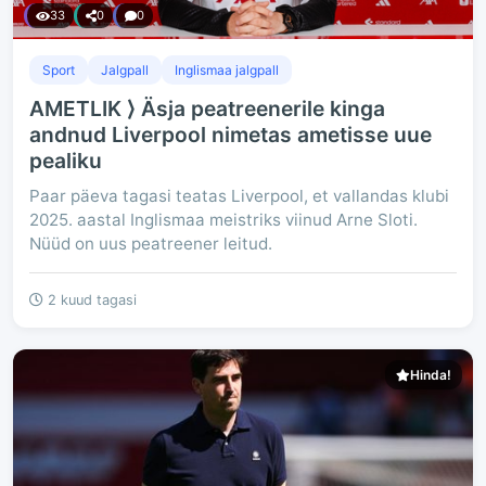
33
0
0
Sport
Jalgpall
Inglismaa jalgpall
AMETLIK ⟩ Äsja peatreenerile kinga
andnud Liverpool nimetas ametisse uue
pealiku
Paar päeva tagasi teatas Liverpool, et vallandas klubi
2025. aastal Inglismaa meistriks viinud Arne Sloti.
Nüüd on uus peatreener leitud.
2 kuud tagasi
Hinda!