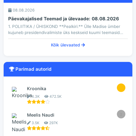
08.08.2026
Päevakajalised Teemad ja ülevaade: 08.08.2026
1. POLIITIKA / ÜHISKOND **Pealkiri:** Ülle Madise ümber
kujuneb presidendivalimiste üks keskseid kuumi teemasid...
Kõik ülevaated
Parimad autorid
1
Kroonika
4.3K
472.5K
2
Meelis Naudi
3.5K
297K