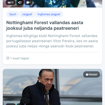
19
0
0
Sport
Jalgpall
Inglismaa jalgpall
Nottinghami Forest vallandas aasta
jooksul juba neljanda peatreeneri
Inglismaa kõrgliiga klubi Nottinghami Forest vallandas
portugallasest peatreeneri Vitor Pereira, kes on aasta
jooksul juba neljas «kinga saanud» klubi peatreener.
1 kuud tagasi
Hinda!