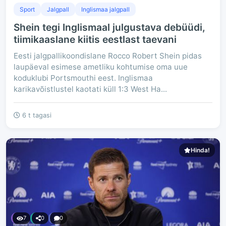
Sport
Jalgpall
Inglismaa jalgpall
Shein tegi Inglismaal julgustava debüüdi,
tiimikaaslane kiitis eestlast taevani
Eesti jalgpallikoondislane Rocco Robert Shein pidas
laupäeval esimese ametliku kohtumise oma uue
koduklubi Portsmouthi eest. Inglismaa
karikavõistlustel kaotati küll 1:3 West Ha...
6 t tagasi
Hinda!
7
0
0