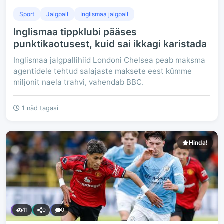
Sport
Jalgpall
Inglismaa jalgpall
Inglismaa tippklubi pääses
punktikaotusest, kuid sai ikkagi karistada
Inglismaa jalgpallihiid Londoni Chelsea peab maksma
agentidele tehtud salajaste maksete eest kümme
miljonit naela trahvi, vahendab BBC.
1 näd tagasi
Hinda!
11
0
0