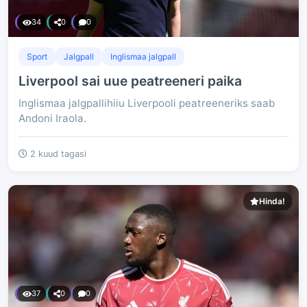
34
0
0
Sport
Jalgpall
Inglismaa jalgpall
Liverpool sai uue peatreeneri paika
Inglismaa jalgpallihiiu Liverpooli peatreeneriks saab
Andoni Iraola.
2 kuud tagasi
Hinda!
37
0
0