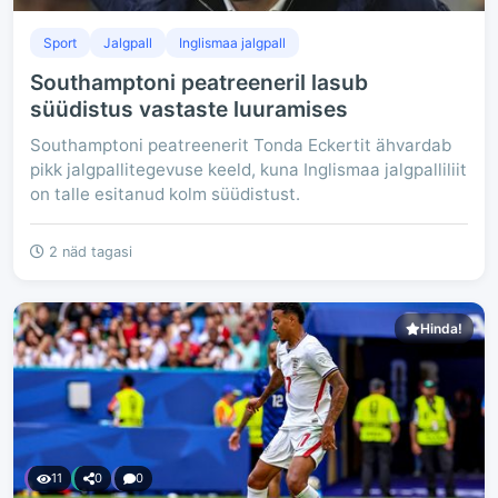
Sport
Jalgpall
Inglismaa jalgpall
Southamptoni peatreeneril lasub
süüdistus vastaste luuramises
Southamptoni peatreenerit Tonda Eckertit ähvardab
pikk jalgpallitegevuse keeld, kuna Inglismaa jalgpalliliit
on talle esitanud kolm süüdistust.
2 näd tagasi
Hinda!
11
0
0