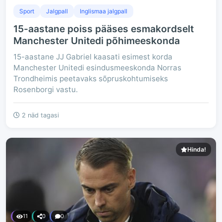
Sport
Jalgpall
Inglismaa jalgpall
15-aastane poiss pääses esmakordselt
Manchester Unitedi põhimeeskonda
15-aastane JJ Gabriel kaasati esimest korda
Manchester Unitedi esindusmeeskonda Norras
Trondheimis peetavaks sõpruskohtumiseks
Rosenborgi vastu.
2 näd tagasi
Hinda!
11
0
0