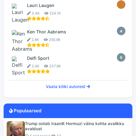
3
Lauri Laugen
3.4K
224.1K
4
Ken Thor Aabrams
2.8K
256.9K
5
Delfi Sport
2.4K
237.9K
Vaata kõiki autoreid
Populaarsed
Trump ootab Iraanilt Hormuzi väina kohta avalikku
avaldust
4 näd tagasi
43