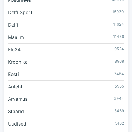
Postimees
Delfi Sport
15930
Delfi
11624
Maailm
11456
Elu24
9524
Kroonika
8968
Eesti
7454
Ärileht
5985
Arvamus
5944
Staarid
5469
Uudised
5182