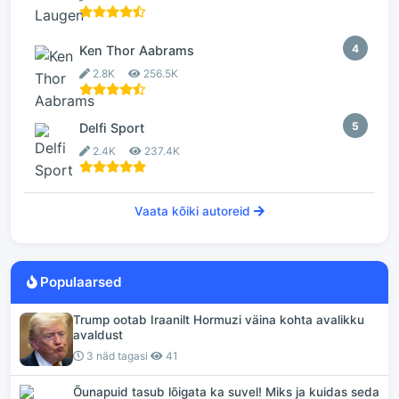
4
Ken Thor Aabrams
2.8K
256.5K
5
Delfi Sport
2.4K
237.4K
Vaata kõiki autoreid
Populaarsed
Trump ootab Iraanilt Hormuzi väina kohta avalikku
avaldust
3 näd tagasi
41
Õunapuid tasub lõigata ka suvel! Miks ja kuidas seda