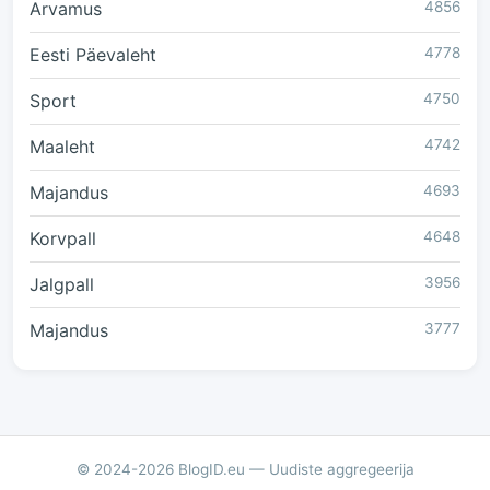
Arvamus
4856
Eesti Päevaleht
4778
Sport
4750
Maaleht
4742
Majandus
4693
Korvpall
4648
Jalgpall
3956
Majandus
3777
© 2024-2026 BlogID.eu — Uudiste aggregeerija