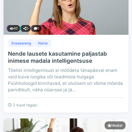
40
0
0
Eneseareng
Naine
Nende lausete kasutamine paljastab
inimese madala intelligentsuse
Tõelist intelligentsust ei mõõdeta tänapäeval enam
vaid kuiva loogika või teadmiste hulgaga.
Psühholoogid kinnitavad, et olulisem on võime mõelda
paindlikult, näha nüansse ja jä...
2 kuud tagasi
Hinda!