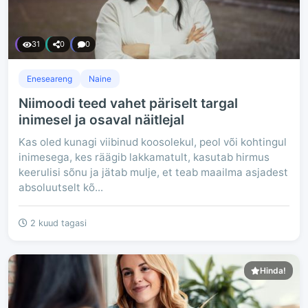
31
0
0
Eneseareng
Naine
Niimoodi teed vahet päriselt targal
inimesel ja osaval näitlejal
Kas oled kunagi viibinud koosolekul, peol või kohtingul
inimesega, kes räägib lakkamatult, kasutab hirmus
keerulisi sõnu ja jätab mulje, et teab maailma asjadest
absoluutselt kõ...
2 kuud tagasi
Hinda!