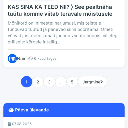
KAS SINA KA TEED NII? ⟩ See pealtnäha
tüütu komme viitab teravale mõistusele
Mõnikord on inimestel harjumusi, mis teistele
tunduvad tüütud ja panevad silmi pööritama. Ometi
võivad just needsamad jooned viidata hoopis millelegi
erilisele: kõrgele intellig...
Naine
6 kuud tagasi
1
2
3
…
5
Jargmine
Päeva ülevaade
07.08.2026