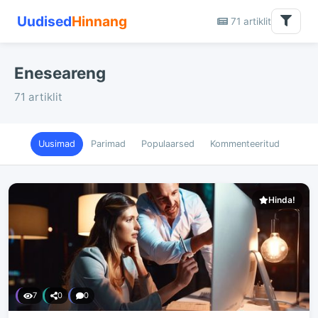
Uudised
Hinnang
71 artiklit
Eneseareng
71 artiklit
Uusimad
Parimad
Populaarsed
Kommenteeritud
Hinda!
7
0
0