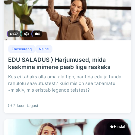
32
0
0
Eneseareng
Naine
EDU SALADUS ⟩ Harjumused, mida
keskmine inimene peab liiga raskeks
Kes ei tahaks olla oma ala tipp, nautida edu ja tunda
rahulolu saavutustest? Kuid mis on see tabamatu
«miski», mis eristab legende teistest?
2 kuud tagasi
Hinda!