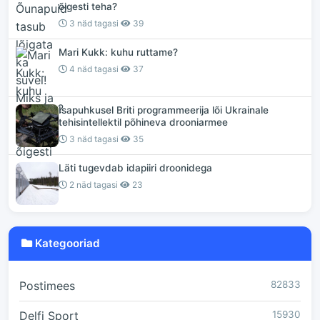
õigesti teha?
3 näd tagasi
39
Mari Kukk: kuhu ruttame?
4 näd tagasi
37
Isapuhkusel Briti programmeerija lõi Ukrainale
tehisintellektil põhineva drooniarmee
3 näd tagasi
35
Läti tugevdab idapiiri droonidega
2 näd tagasi
23
Kategooriad
Postimees
82833
Delfi Sport
15930