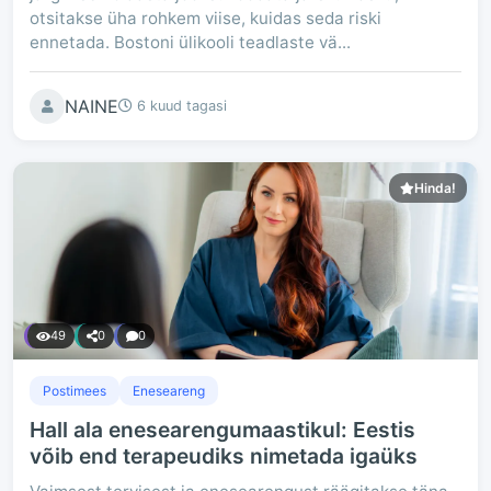
otsitakse üha rohkem viise, kuidas seda riski
ennetada. Bostoni ülikooli teadlaste vä...
NAINE
6 kuud tagasi
Hinda!
49
0
0
Postimees
Eneseareng
Hall ala enesearengumaastikul: Eestis
võib end terapeudiks nimetada igaüks