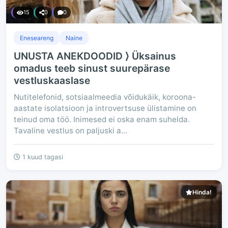
15
0
0
Eneseareng
Naine
UNUSTA ANEKDOODID ⟩ Üksainus
omadus teeb sinust suurepärase
vestluskaaslase
Nutitelefonid, sotsiaalmeedia võidukäik, koroona-
aastate isolatsioon ja introvertsuse ülistamine on
teinud oma töö. Inimesed ei oska enam suhelda.
Tavaline vestlus on paljuski a...
1 kuud tagasi
Hinda!