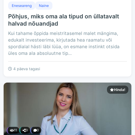
Eneseareng
Naine
Põhjus, miks oma ala tipud on üllatavalt
halvad nõuandjad
Kui tahame õppida meistritasemel malet mängima,
edukalt investeerima, kirjutada hea raamatu või
spordialal hästi läbi lüüa, on esmane instinkt otsida
üles oma ala absoluutne tip...
4 päeva tagasi
Hinda!
11
0
0