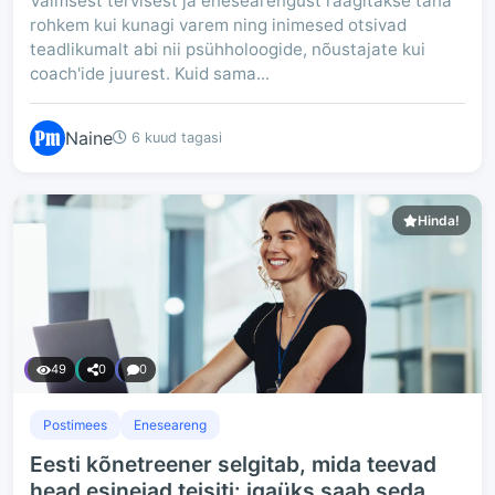
Vaimsest tervisest ja enesearengust räägitakse täna
rohkem kui kunagi varem ning inimesed otsivad
teadlikumalt abi nii psühholoogide, nõustajate kui
coach'ide juurest. Kuid sama...
Naine
6 kuud tagasi
Hinda!
49
0
0
Postimees
Eneseareng
Eesti kõnetreener selgitab, mida teevad
head esinejad teisiti: igaüks saab seda