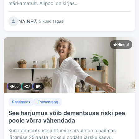
märkamatult. Allpool on kirjas...
NAINE
5 kuud tagasi
Hinda!
60
0
0
Postimees
Eneseareng
See harjumus võib dementsuse riski pea
poole võrra vähendada
Kuna dementsuse juhtumite arvule on maailmas
järgmise 25 aasta jooksul oodata järsku kasvu,