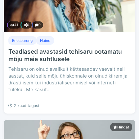
41
0
0
Eneseareng
Naine
Teadlased avastasid tehisaru ootamatu
mõju meie suhtlusele
Tehisaru on olnud avalikult kättesaadav vaevalt neli
aastat, kuid selle mõju ühiskonnale on olnud kiirem ja
drastilisem kui industrialiseerimisel või interneti
tulekul. Me kasut...
2 kuud tagasi
Hinda!