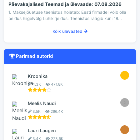
Päevakajalised Teemad ja ülevaade: 07.08.2026
1. Maksejõuetuse teenistus hoiatab: Eesti firmadel võib olla
peidus hiigelvõlg Lühikirjeldus: Teenistus räägib kuni 18...
Kõik ülevaated
Parimad autorid
1
Kroonika
4.3K
471.8K
2
Meelis Naudi
3.5K
296.4K
3
Lauri Laugen
3.4K
223.5K