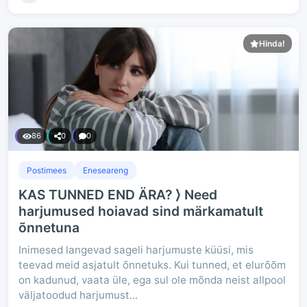
Hinda!
86
0
0
Postimees
Eneseareng
KAS TUNNED END ÄRA? ⟩ Need
harjumused hoiavad sind märkamatult
õnnetuna
Inimesed langevad sageli harjumuste küüsi, mis
teevad meid asjatult õnnetuks. Kui tunned, et elurõõm
on kadunud, vaata üle, ega sul ole mõnda neist allpool
väljatoodud harjumust...