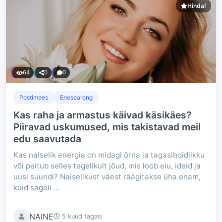
Hinda!
64
0
0
Postimees
Eneseareng
Kas raha ja armastus käivad käsikäes?
Piiravad uskumused, mis takistavad meil
edu saavutada
Kas naiselik energia on midagi õrna ja tagasihoidlikku
või peitub selles tegelikult jõud, mis loob elu, ideid ja
uusi suundi? Naiselikust väest räägitakse üha enam,
kuid sageli ...
NAINE
5 kuud tagasi