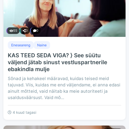
55
0
0
Eneseareng
Naine
KAS TEED SEDA VIGA? ⟩ See süütu
väljend jätab sinust vestluspartnerile
ebakindla mulje
Sõnad ja kehakeel määravad, kuidas teised meid
tajuvad. Viis, kuidas me end väljendame, ei anna edasi
ainult mõtteid, vaid näitab ka meie autoriteeti ja
usaldusväärsust. Vaid mõ...
4 kuud tagasi