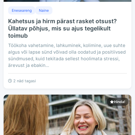
Eneseareng
Naine
Kahetsus ja hirm pärast rasket otsust?
Üllatav põhjus, mis su ajus tegelikult
toimub
Töökoha vahetamine, lahkuminek, kolimine, uue suhte
algus või lapse sünd võivad olla oodatud ja positiivsed
sündmused, kuid tekitada sellest hoolimata stressi,
ärevust ja ebakin...
2 näd tagasi
Hinda!