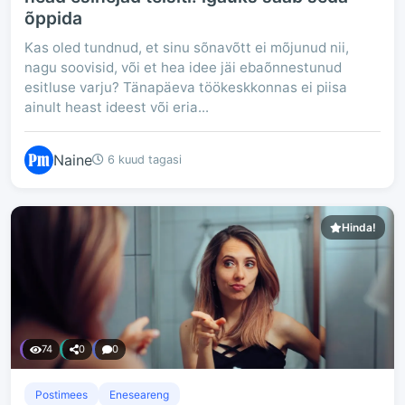
õppida
Kas oled tundnud, et sinu sõnavõtt ei mõjunud nii,
nagu soovisid, või et hea idee jäi ebaõnnestunud
esitluse varju? Tänapäeva töökeskkonnas ei piisa
ainult heast ideest või eria...
Naine
6 kuud tagasi
Hinda!
74
0
0
Postimees
Eneseareng