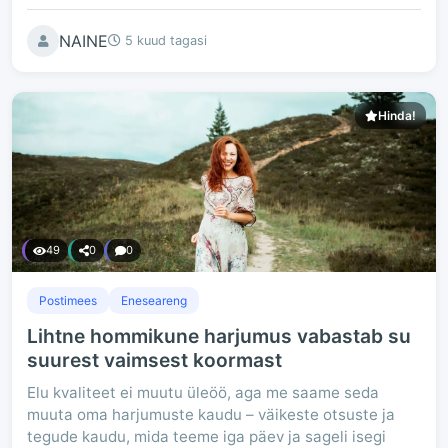
NAINE
5 kuud tagasi
Hinda!
49
0
0
Postimees
Eneseareng
Lihtne hommikune harjumus vabastab su
suurest vaimsest koormast
Elu kvaliteet ei muutu üleöö, aga me saame seda
muuta oma harjumuste kaudu – väikeste otsuste ja
tegude kaudu, mida teeme iga päev ja sageli isegi