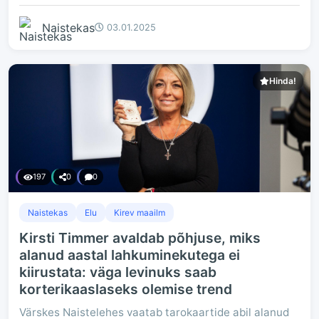
Naistekas
03.01.2025
Hinda!
197
0
0
Naistekas
Elu
Kirev maailm
Kirsti Timmer avaldab põhjuse, miks
alanud aastal lahkuminekutega ei
kiirustata: väga levinuks saab
korterikaaslaseks olemise trend
Värskes Naistelehes vaatab tarokaartide abil alanud