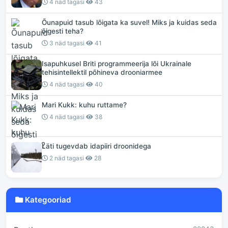
4 näd tagasi
43
Õunapuid tasub lõigata ka suvel! Miks ja kuidas seda
õigesti teha?
3 näd tagasi
41
Isapuhkusel Briti programmeerija lõi Ukrainale
tehisintellektil põhineva drooniarmee
4 näd tagasi
40
Mari Kukk: kuhu ruttame?
4 näd tagasi
38
Läti tugevdab idapiiri droonidega
2 näd tagasi
28
Kategooriad