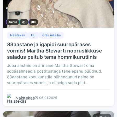
213
0
0
Naistekas
Elu
Kirev maailm
83aastane ja igapidi suurepärases
vormis! Martha Stewarti nooruslikkuse
saladus peitub tema hommikurutiinis
Juba aastaid on ärinaine Martha Stewart oma
sotsiaalmeedia postitustega tähelepanu püüdnud.
83aastane kodukunstile pühendunud naine on
suurepärases vormis ja ei pelga seda pilti...
Naistekas
06.01.2025