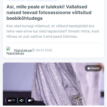
Asi, mille peale ei tulekski! Vallalised
naised teevad fotosessioone võltsitud
beebikõhtudega
Kas oled kunagi mõelnud, et võiksid beebipildid ära
teha veel enne kui oled lapseootel? Ilmselt mitte, kuid
Hiinas on just selline trend pead tõstmas.
Naistekas
09.01.2025
Hinda!
211
0
0