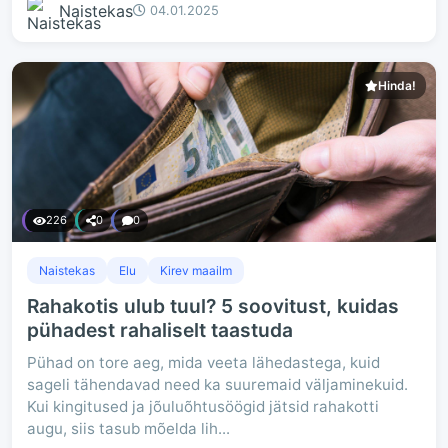
Naistekas
04.01.2025
Hinda!
226
0
0
Naistekas
Elu
Kirev maailm
Rahakotis ulub tuul? 5 soovitust, kuidas
pühadest rahaliselt taastuda
Pühad on tore aeg, mida veeta lähedastega, kuid
sageli tähendavad need ka suuremaid väljaminekuid.
Kui kingitused ja jõuluõhtusöögid jätsid rahakotti
augu, siis tasub mõelda lih...