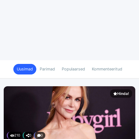
Uusimad
Parimad
Populaarsed
Kommenteeritud
Hinda!
210
0
0