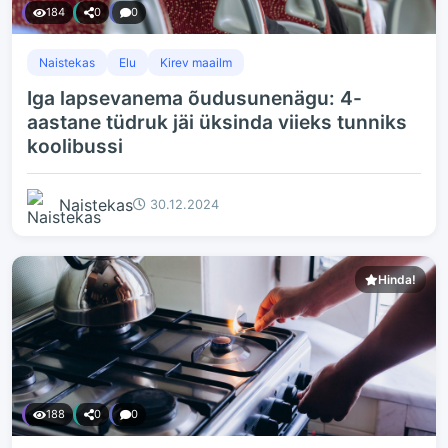
184
0
0
Naistekas
Elu
Kirev maailm
Iga lapsevanema õudusunenägu: 4-
aastane tüdruk jäi üksinda viieks tunniks
koolibussi
Naistekas
30.12.2024
Hinda!
188
0
0