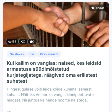
Hinda!
188
0
0
Naistekas
Elu
Kirev maailm
Kui kallim on vanglas: naised, kes leidsid
armastuse süüdimõistetud
kurjategijatega, räägivad oma erilistest
suhetest
Hingesugulase võib leida kõige kummalisemast
kohast. Näiteks Ameerika vangla kinnipeetavate
hulgast. Nii juhtus ka nende noorte naistega.