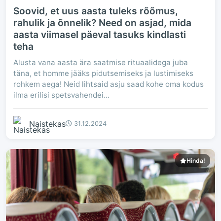
Soovid, et uus aasta tuleks rõõmus,
rahulik ja õnnelik? Need on asjad, mida
aasta viimasel päeval tasuks kindlasti
teha
Alusta vana aasta ära saatmise rituaalidega juba
täna, et homme jääks pidutsemiseks ja lustimiseks
rohkem aega! Neid lihtsaid asju saad kohe oma kodus
ilma erilisi spetsvahendei...
Naistekas
31.12.2024
Hinda!