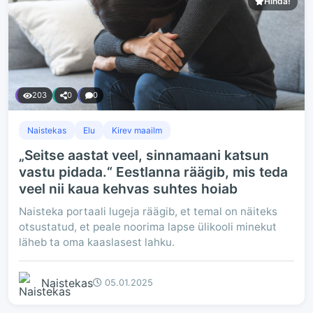
Hinda!
203
0
0
Naistekas
Elu
Kirev maailm
„Seitse aastat veel, sinnamaani katsun
vastu pidada.“ Eestlanna räägib, mis teda
veel nii kaua kehvas suhtes hoiab
Naisteka portaali lugeja räägib, et temal on näiteks
otsustatud, et peale noorima lapse ülikooli minekut
läheb ta oma kaaslasest lahku.
Naistekas
05.01.2025