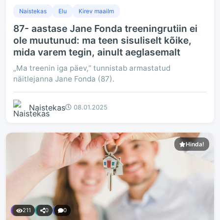
Naistekas
Elu
Kirev maailm
87- aastase Jane Fonda treeningrutiin ei
ole muutunud: ma teen sisuliselt kõike,
mida varem tegin, ainult aeglasemalt
„Ma treenin iga päev,“ tunnistab armastatud
näitlejanna Jane Fonda (87).
Naistekas
08.01.2025
Hinda!
211
0
0