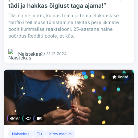
tädi ja hakkas õiglust taga ajama!“
Üks naine pihtis, kuidas tema ja tema elukaaslase
Netflixi tellimuse tühistamine tekitas pereliikmete
poolt kummalise reaktsiooni. 25-aastane naine
pöördus Redditi poole, et küs...
Naistekas
31.12.2024
Hinda!
197
0
0
Naistekas
Elu
Kirev maailm