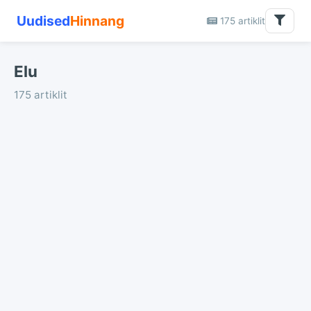
Uudised
Hinnang
175 artiklit
Elu
175 artiklit