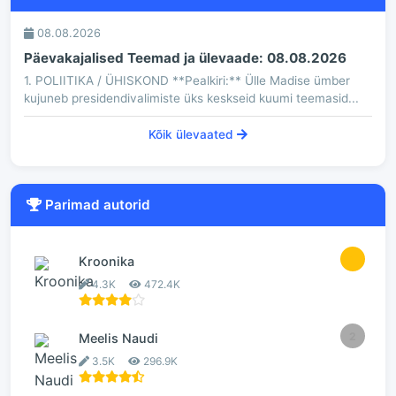
08.08.2026
Päevakajalised Teemad ja ülevaade: 08.08.2026
1. POLIITIKA / ÜHISKOND **Pealkiri:** Ülle Madise ümber
kujuneb presidendivalimiste üks keskseid kuumi teemasid...
Kõik ülevaated
Parimad autorid
1
Kroonika
4.3K
472.4K
2
Meelis Naudi
3.5K
296.9K