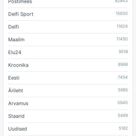
Postimees
82843
Delfi Sport
15930
Delfi
11624
Maailm
11450
Elu24
9518
Kroonika
8968
Eesti
7454
Ärileht
5985
Arvamus
5940
Staarid
5469
Uudised
5182