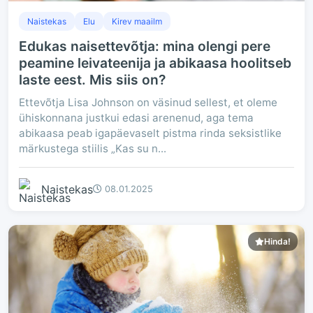
Naistekas
Elu
Kirev maailm
Edukas naisettevõtja: mina olengi pere
peamine leivateenija ja abikaasa hoolitseb
laste eest. Mis siis on?
Ettevõtja Lisa Johnson on väsinud sellest, et oleme
ühiskonnana justkui edasi arenenud, aga tema
abikaasa peab igapäevaselt pistma rinda seksistlike
märkustega stiilis „Kas su n...
Naistekas
08.01.2025
Hinda!