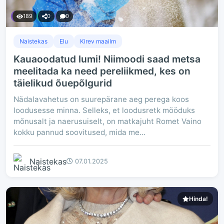
189
0
0
Naistekas
Elu
Kirev maailm
Kauaoodatud lumi! Niimoodi saad metsa
meelitada ka need pereliikmed, kes on
täielikud õuepõlgurid
Nädalavahetus on suurepärane aeg perega koos
loodusesse minna. Selleks, et loodusretk mööduks
mõnusalt ja naerusuiselt, on matkajuht Romet Vaino
kokku pannud soovitused, mida me...
Naistekas
07.01.2025
Hinda!