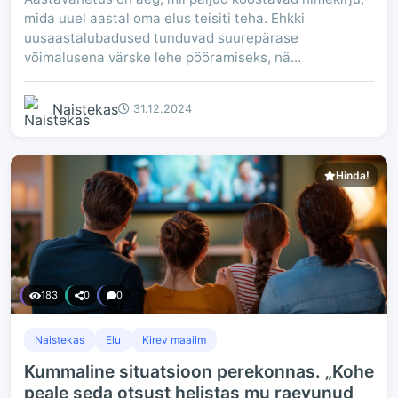
mida uuel aastal oma elus teisiti teha. Ehkki
uusaastalubadused tunduvad suurepärase
võimalusena värske lehe pööramiseks, nä...
Naistekas
31.12.2024
Hinda!
183
0
0
Naistekas
Elu
Kirev maailm
Kummaline situatsioon perekonnas. „Kohe
peale seda otsust helistas mu raevunud