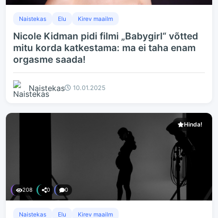
Naistekas
Elu
Kirev maailm
Nicole Kidman pidi filmi „Babygirl“ võtted
mitu korda katkestama: ma ei taha enam
orgasme saada!
Naistekas
10.01.2025
Hinda!
208
0
0
Naistekas
Elu
Kirev maailm