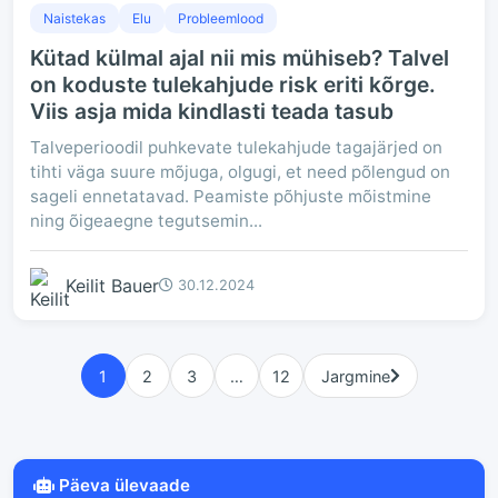
Naistekas
Elu
Probleemlood
Kütad külmal ajal nii mis mühiseb? Talvel
on koduste tulekahjude risk eriti kõrge.
Viis asja mida kindlasti teada tasub
Talveperioodil puhkevate tulekahjude tagajärjed on
tihti väga suure mõjuga, olgugi, et need põlengud on
sageli ennetatavad. Peamiste põhjuste mõistmine
ning õigeaegne tegutsemin...
Keilit Bauer
30.12.2024
1
2
3
…
12
Jargmine
Päeva ülevaade