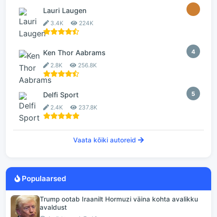
3
Lauri Laugen
3.4K
224K
4
Ken Thor Aabrams
2.8K
256.8K
5
Delfi Sport
2.4K
237.8K
Vaata kõiki autoreid
Populaarsed
Trump ootab Iraanilt Hormuzi väina kohta avalikku
avaldust