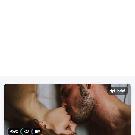
Hinda!
92
0
0