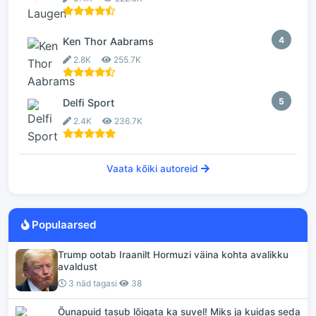
4
Ken Thor Aabrams
2.8K
255.7K
5
Delfi Sport
2.4K
236.7K
Vaata kõiki autoreid
Populaarsed
Trump ootab Iraanilt Hormuzi väina kohta avalikku
avaldust
3 näd tagasi
38
Õunapuid tasub lõigata ka suvel! Miks ja kuidas seda