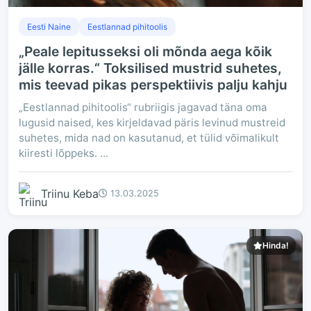
Eesti Naine
Eestlannad pihitoolis
„Peale lepitusseksi oli mõnda aega kõik
jälle korras.“ Toksilised mustrid suhetes,
mis teevad pikas perspektiivis palju kahju
„Eestlannad pihitoolis“ rubriigis jagavad täna oma
lugusid naised, kes kirjeldavad päris levinud mustreid
suhetes, mida nad on kasutanud, et tülid võimalikult
kiiresti lõppeks. ...
Triinu Keba
13.03.2025
Hinda!