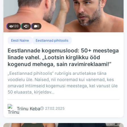
120
0
0
Eesti Naine
Eestlannad pihitoolis
Eestlannade kogemuslood: 50+ meestega
linade vahel. „Lootsin kirglikku ööd
kogenud mehega, sain ravimireklaami!“
„Eestlannad pihitoolis“ rubriigis arutletakse täna
voodielu üle. Naised, nii nooremad kui vanemad, kes
omavad intiimseid kogemusi meestega, kel vanust üle
50 eluaasta, kirjeldav...
Triinu Keba
27.02.2025