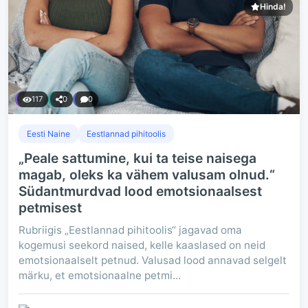
Hinda!
117
0
0
Eesti Naine
Eestlannad pihitoolis
„Peale sattumine, kui ta teise naisega
magab, oleks ka vähem valusam olnud.“
Südantmurdvad lood emotsionaalsest
petmisest
Rubriigis „Eestlannad pihitoolis“ jagavad oma
kogemusi seekord naised, kelle kaaslased on neid
emotsionaalselt petnud. Valusad lood annavad selgelt
märku, et emotsionaalne petmi...