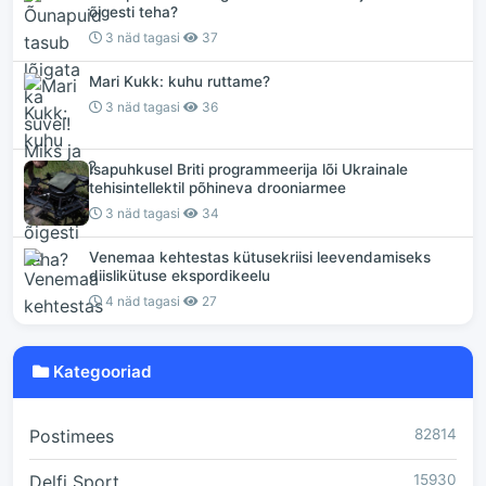
õigesti teha?
3 näd tagasi
37
Mari Kukk: kuhu ruttame?
3 näd tagasi
36
Isapuhkusel Briti programmeerija lõi Ukrainale
tehisintellektil põhineva drooniarmee
3 näd tagasi
34
Venemaa kehtestas kütusekriisi leevendamiseks
diislikütuse ekspordikeelu
4 näd tagasi
27
Kategooriad
Postimees
82814
Delfi Sport
15930