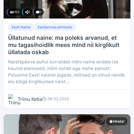
163
0
0
Eesti Naine
Eestlannad pihitoolis
Üllatunud naine: ma poleks arvanud, et
mu tagasihoidlik mees mind nii kirglikult
üllatada oskab
Naistepäeva puhul korraldab mõni naine endale ise
kaunid elamused, mõni ootab aga mehe panust.
Palusime Eesti naistel jagada, millised on olnud nende
elu kõige kirglikumad naist...
Triinu Keba
06.03.2025
Hinda!