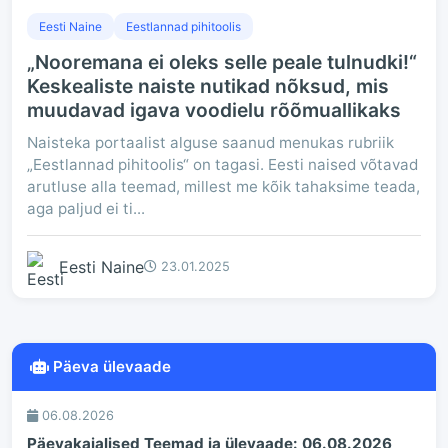
Eesti Naine
Eestlannad pihitoolis
„Nooremana ei oleks selle peale tulnudki!“
Keskealiste naiste nutikad nõksud, mis
muudavad igava voodielu rõõmuallikaks
Naisteka portaalist alguse saanud menukas rubriik
„Eestlannad pihitoolis“ on tagasi. Eesti naised võtavad
arutluse alla teemad, millest me kõik tahaksime teada,
aga paljud ei ti...
Eesti Naine
23.01.2025
Päeva ülevaade
06.08.2026
Päevakajalised Teemad ja ülevaade: 06.08.2026