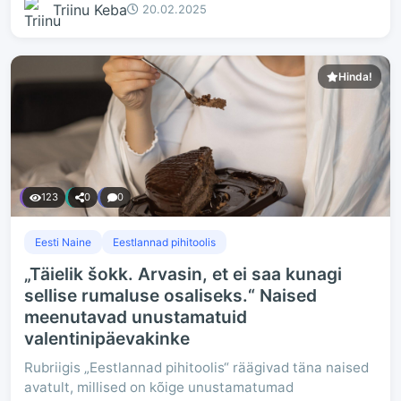
Triinu Keba
20.02.2025
Hinda!
123
0
0
Eesti Naine
Eestlannad pihitoolis
„Täielik šokk. Arvasin, et ei saa kunagi
sellise rumaluse osaliseks.“ Naised
meenutavad unustamatuid
valentinipäevakinke
Rubriigis „Eestlannad pihitoolis“ räägivad täna naised
avatult, millised on kõige unustamatumad