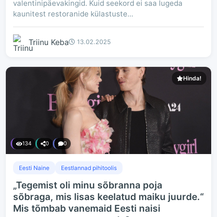
valentinipäevakingid. Kuid seekord ei saa lugeda
kaunitest restoranide külastuste...
Triinu Keba
13.02.2025
Hinda!
134
0
0
Eesti Naine
Eestlannad pihitoolis
„Tegemist oli minu sõbranna poja
sõbraga, mis lisas keelatud maiku juurde.“
Mis tõmbab vanemaid Eesti naisi