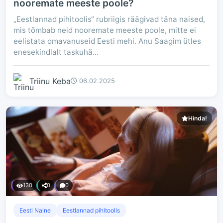
nooremate meeste poole?
„Eestlannad pihitoolis“ rubriigis räägivad täna naised,
mis tõmbab neid nooremate meeste poole, mitte ei
eelistata omavanuseid Eesti mehi. Anu Saagim ütles
enesekindlalt taskuhä...
Triinu Keba
06.02.2025
Hinda!
130
0
0
Eesti Naine
Eestlannad pihitoolis