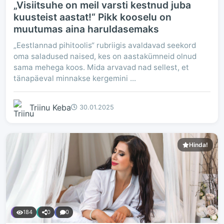
„Visiitsuhe on meil varsti kestnud juba
kuusteist aastat!“ Pikk kooselu on
muutumas aina haruldasemaks
„Eestlannad pihitoolis“ rubriigis avaldavad seekord
oma saladused naised, kes on aastakümneid olnud
sama mehega koos. Mida arvavad nad sellest, et
tänapäeval minnakse kergemini ...
Triinu Keba
30.01.2025
Hinda!
184
0
0