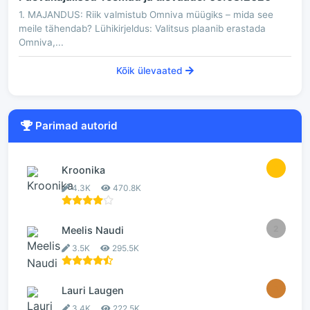
1. MAJANDUS: Riik valmistub Omniva müügiks – mida see
meile tähendab? Lühikirjeldus: Valitsus plaanib erastada
Omniva,...
Kõik ülevaated
Parimad autorid
1
Kroonika
4.3K
470.8K
2
Meelis Naudi
3.5K
295.5K
3
Lauri Laugen
3.4K
222.5K